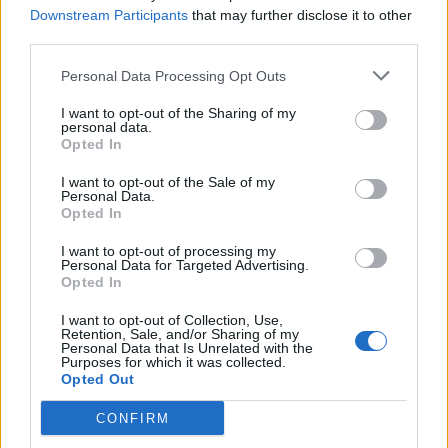
Downstream Participants
that may further disclose it to other
Abonnement
third parties.
Personal Data Processing Opt Outs
Søk
Logg inn
I want to opt-out of the Sharing of my
personal data.
Kontakt
Opted In
I want to opt-out of the Sale of my
Adresse
Personal Data.
Trondheimsveien 459
Opted In
0962 Oslo
I want to opt-out of processing my
Åpningstider
Personal Data for Targeted Advertising.
Sentralbord mandag-fredag 08.30-16.30
Opted In
Telefon
22 91 88 20
I want to opt-out of Collection, Use,
Hjalmar Kielland jr.
Retention, Sale, and/or Sharing of my
Personal Data that Is Unrelated with the
Purposes for which it was collected.
Redaktør
Opted Out
Send e-post
22918830
CONFIRM
Pressens faglige utvalg