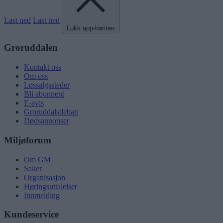
Last ned
Last ned
Lukk app-banner
Groruddalen
Kontakt oss
Om oss
Løssalgssteder
Bli abonnent
E-avis
Groruddalsdebatt
Dødsannonser
Miljøforum
Om GM
Saker
Organisasjon
Høringsuttalelser
Innmelding
Kundeservice