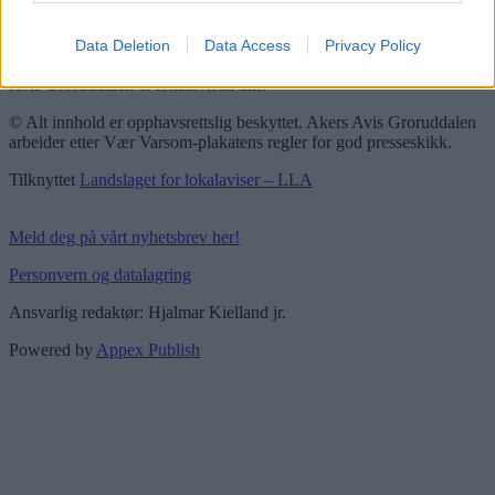
Vær Varsom-plakaten
Redaktørplakaten
Data Deletion
Data Access
Privacy Policy
Groruddalen er bydelene Grorud, Bjerke, Alna og Stovner. Akers
Avis Groruddalen er lokalavisen din!
© Alt innhold er opphavsrettslig beskyttet. Akers Avis Groruddalen
arbeider etter Vær Varsom-plakatens regler for god presseskikk.
Tilknyttet
Landslaget for lokalaviser – LLA
Meld deg på vårt nyhetsbrev her!
Personvern og datalagring
Ansvarlig redaktør: Hjalmar Kielland jr.
Powered by
Appex Publish