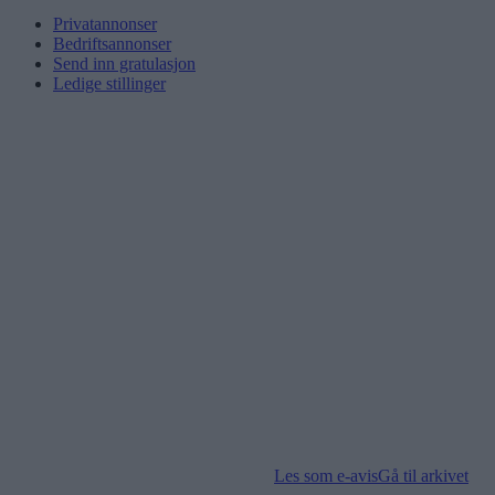
Privatannonser
Bedriftsannonser
Send inn gratulasjon
Ledige stillinger
Les som e-avis
Gå til arkivet