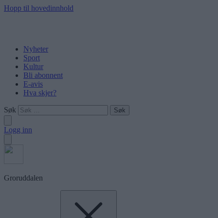
Hopp til hovedinnhold
Nyheter
Sport
Kultur
Bli abonnent
E-avis
Hva skjer?
Søk
Logg inn
Groruddalen