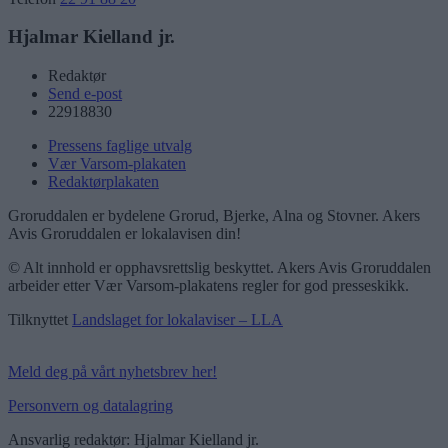
Hjalmar Kielland jr.
Redaktør
Send e-post
22918830
Pressens faglige utvalg
Vær Varsom-plakaten
Redaktørplakaten
Groruddalen er bydelene Grorud, Bjerke, Alna og Stovner. Akers
Avis Groruddalen er lokalavisen din!
© Alt innhold er opphavsrettslig beskyttet. Akers Avis Groruddalen
arbeider etter Vær Varsom-plakatens regler for god presseskikk.
Tilknyttet
Landslaget for lokalaviser – LLA
Meld deg på vårt nyhetsbrev her!
Personvern og datalagring
Ansvarlig redaktør: Hjalmar Kielland jr.