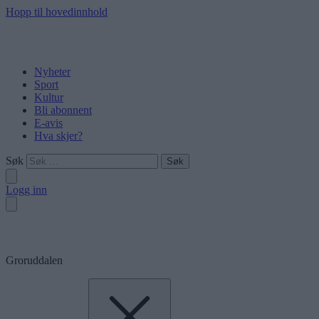
Hopp til hovedinnhold
Nyheter
Sport
Kultur
Bli abonnent
E-avis
Hva skjer?
Søk
Logg inn
Groruddalen