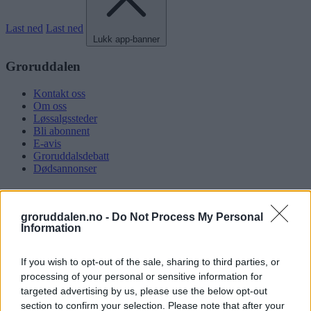
Last ned
Last ned
Lukk app-banner
Groruddalen
Kontakt oss
Om oss
Løssalgssteder
Bli abonnent
E-avis
Groruddalsdebatt
Dødsannonser
Miljøforum
groruddalen.no -
Do Not Process My Personal
Om GM
Information
Saker
Organisasjon
Høringsuttalelser
If you wish to opt-out of the sale, sharing to third parties, or
Innmelding
processing of your personal or sensitive information for
targeted advertising by us, please use the below opt-out
Kundeservice
section to confirm your selection. Please note that after your