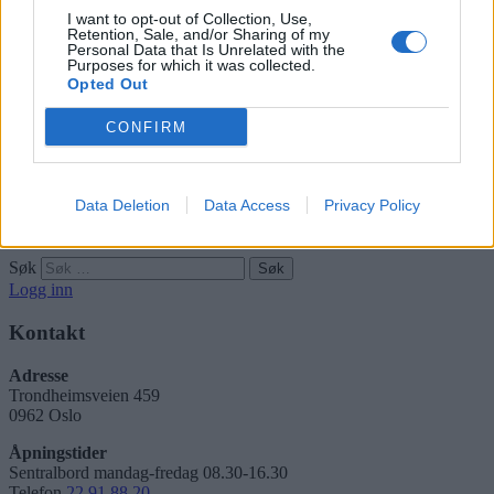
I want to opt-out of Collection, Use,
Hudsjekk
Retention, Sale, and/or Sharing of my
Personal Data that Is Unrelated with the
Purposes for which it was collected.
Opted Out
CONFIRM
Norge på kreft-toppen – sjekk deg
Abonnement
Data Deletion
Data Access
Privacy Policy
Søk
Logg inn
Kontakt
Adresse
Trondheimsveien 459
0962 Oslo
Åpningstider
Sentralbord mandag-fredag 08.30-16.30
Telefon
22 91 88 20