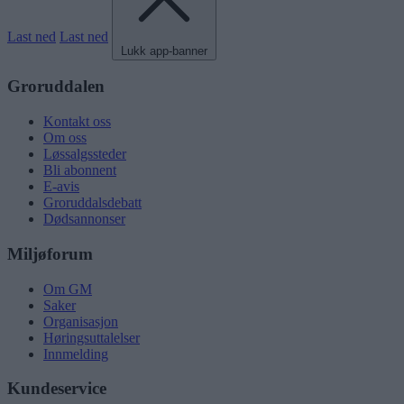
Last ned
Last ned
Lukk app-banner
Groruddalen
Kontakt oss
Om oss
Løssalgssteder
Bli abonnent
E-avis
Groruddalsdebatt
Dødsannonser
Miljøforum
Om GM
Saker
Organisasjon
Høringsuttalelser
Innmelding
Kundeservice