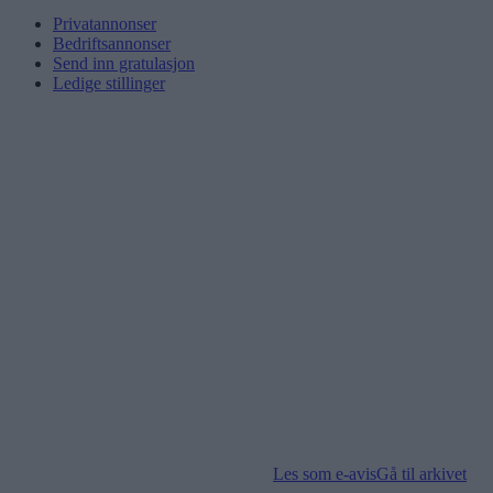
Privatannonser
Bedriftsannonser
Send inn gratulasjon
Ledige stillinger
Les som e-avis
Gå til arkivet