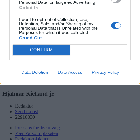
Personal Data for Targeted Advertising.
Opted In
Søk
I want to opt-out of Collection, Use,
Retention, Sale, and/or Sharing of my
Logg inn
Personal Data that Is Unrelated with the
Purposes for which it was collected.
Kontakt
Opted Out
Adresse
CONFIRM
Trondheimsveien 459
0962 Oslo
Åpningstider
Data Deletion
Data Access
Privacy Policy
Sentralbord mandag-fredag 08.30-16.30
Telefon
22 91 88 20
Hjalmar Kielland jr.
Redaktør
Send e-post
22918830
Pressens faglige utvalg
Vær Varsom-plakaten
Redaktørplakaten