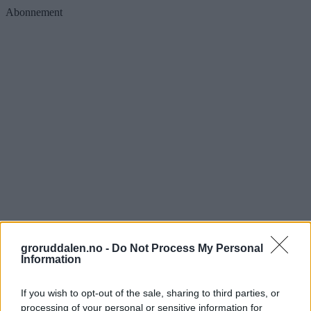
Abonnement
Furuset futsalcup for jenter:
groruddalen.no -
Do Not Process My Personal
Information
Furuset IF inviterer til livslang
idrettsglede
If you wish to opt-out of the sale, sharing to third parties, or
processing of your personal or sensitive information for