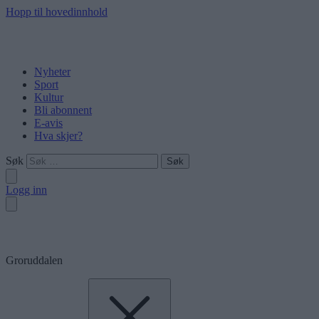
Hopp til hovedinnhold
Nyheter
Sport
Kultur
Bli abonnent
E-avis
Hva skjer?
Søk
Logg inn
Groruddalen