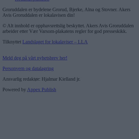
Groruddalen er bydelene Grorud, Bjerke, Alna og Stovner. Akers
Avis Groruddalen er lokalavisen din!
© Alt innhold er opphavsrettslig beskyttet. Akers Avis Groruddalen
arbeider etter Vær Varsom-plakatens regler for god presseskikk.
Tilknyttet
Landslaget for lokalaviser – LLA
Meld deg på vårt nyhetsbrev her!
Personvern og datalagring
Ansvarlig redaktør: Hjalmar Kielland jr.
Powered by
Appex Publish