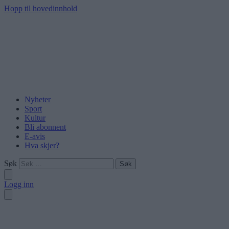
Hopp til hovedinnhold
Nyheter
Sport
Kultur
Bli abonnent
E-avis
Hva skjer?
Søk
Logg inn