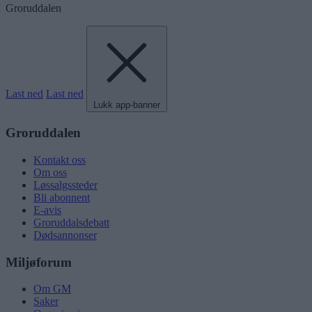
Groruddalen
Last ned
Last ned
Lukk app-banner
Groruddalen
Kontakt oss
Om oss
Løssalgssteder
Bli abonnent
E-avis
Groruddalsdebatt
Dødsannonser
Miljøforum
Om GM
Saker