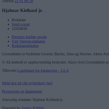
Telefon
22 91 88 20
Hjalmar Kielland jr.
Redaktør
Send e-post
22918830
Pressens faglige utvalg
Vær Varsom-plakaten
Redaktørplakaten
Groruddalen er bydelene Grorud, Bjerke, Alna og Stovner. Akers Avis
© Alt innhold er opphavsrettslig beskyttet. Akers Avis Groruddalen ar
Tilknyttet
Landslaget for lokalaviser – LLA
Meld deg på vårt nyhetsbrev her!
Personvern og datalagring
Ansvarlig redaktør: Hjalmar Kielland jr.
Powered by
Appex Publish