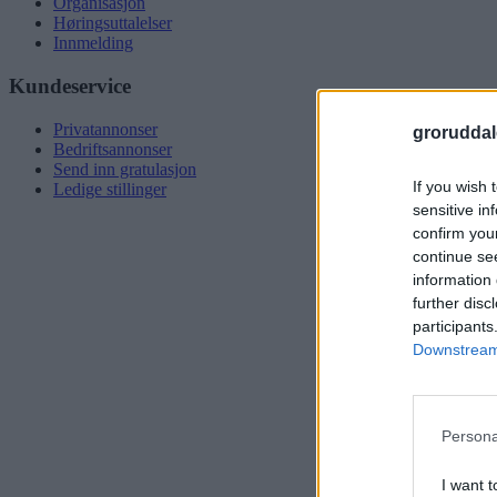
Organisasjon
Høringsuttalelser
Innmelding
Kundeservice
Privatannonser
groruddal
Bedriftsannonser
Send inn gratulasjon
If you wish 
Ledige stillinger
sensitive in
confirm you
continue se
information 
further disc
participants
Downstream 
Persona
I want t