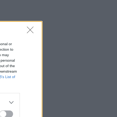
sonal or
ection to
ou may
 personal
out of the
 downstream
B’s List of