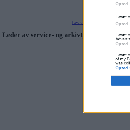
Opted 
I want t
Les som e-avis
Gå til arkivet
Opted 
Leder av service- og arkivtjenesten
I want 
Advertis
Opted 
I want t
of my P
was col
Opted 