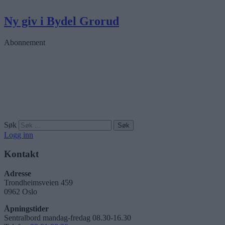
Ny giv i Bydel Grorud
Abonnement
Søk
Logg inn
Kontakt
Adresse
Trondheimsveien 459
0962 Oslo
Åpningstider
Sentralbord mandag-fredag 08.30-16.30