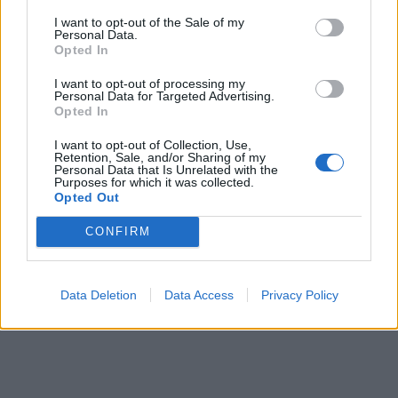
I want to opt-out of the Sale of my
Personal Data.
Opted In
I want to opt-out of processing my
Personal Data for Targeted Advertising.
Opted In
I want to opt-out of Collection, Use,
Retention, Sale, and/or Sharing of my
Personal Data that Is Unrelated with the
Purposes for which it was collected.
60.000 elever feiret Epledagen:
Opted Out
Elevene på Lindeberg imponerte
CONFIRM
ordføreren
Abonnement
Data Deletion
Data Access
Privacy Policy