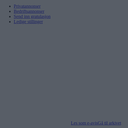
Privatannonser
Bedriftsannonser
Send inn gratulasjon
Ledige stillinger
Les som e-avis
Gå til arkivet