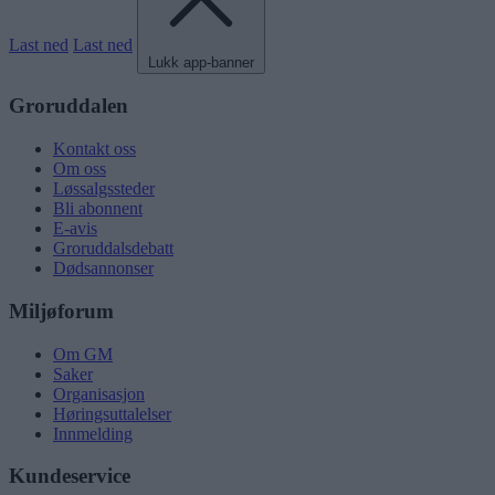
Last ned
Last ned
Lukk app-banner
Groruddalen
Kontakt oss
Om oss
Løssalgssteder
Bli abonnent
E-avis
Groruddalsdebatt
Dødsannonser
Miljøforum
Om GM
Saker
Organisasjon
Høringsuttalelser
Innmelding
Kundeservice