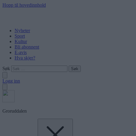
Hopp til hovedinnhold
Nyheter
Sport
Kultur
Bli abonnent
E-avis
Hva skjer?
Søk
Logg inn
Groruddalen