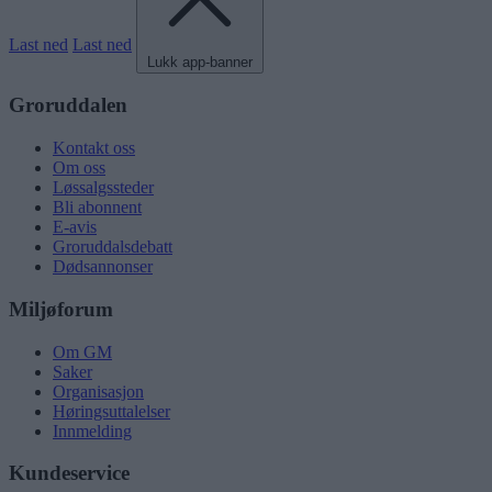
Last ned
Last ned
Lukk app-banner
Groruddalen
Kontakt oss
Om oss
Løssalgssteder
Bli abonnent
E-avis
Groruddalsdebatt
Dødsannonser
Miljøforum
Om GM
Saker
Organisasjon
Høringsuttalelser
Innmelding
Kundeservice