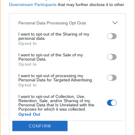
Downstream Participants
that may further disclose it to other
third parties.
Personal Data Processing Opt Outs
Søk
Logg inn
I want to opt-out of the Sharing of my
personal data.
Kontakt
Opted In
I want to opt-out of the Sale of my
Adresse
Personal Data.
Trondheimsveien 459
Opted In
0962 Oslo
I want to opt-out of processing my
Åpningstider
Personal Data for Targeted Advertising.
Sentralbord mandag-fredag 08.30-16.30
Opted In
Telefon
22 91 88 20
I want to opt-out of Collection, Use,
Hjalmar Kielland jr.
Retention, Sale, and/or Sharing of my
Personal Data that Is Unrelated with the
Purposes for which it was collected.
Redaktør
Opted Out
Send e-post
22918830
CONFIRM
Pressens faglige utvalg