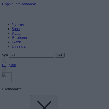
Hopp til hovedinnhold
Nyheter
Sport
Kultur
Bli abonnent
E-avis
Hva skjer?
Søk
Logg inn
Groruddalen