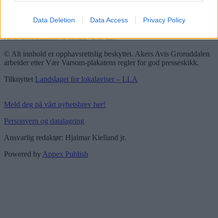
Vær Varsom-plakaten
Redaktørplakaten
Data Deletion
Data Access
Privacy Policy
Groruddalen er bydelene Grorud, Bjerke, Alna og Stovner. Akers
Avis Groruddalen er lokalavisen din!
© Alt innhold er opphavsrettslig beskyttet. Akers Avis Groruddalen
arbeider etter Vær Varsom-plakatens regler for god presseskikk.
Tilknyttet
Landslaget for lokalaviser – LLA
Meld deg på vårt nyhetsbrev her!
Personvern og datalagring
Ansvarlig redaktør: Hjalmar Kielland jr.
Powered by
Appex Publish