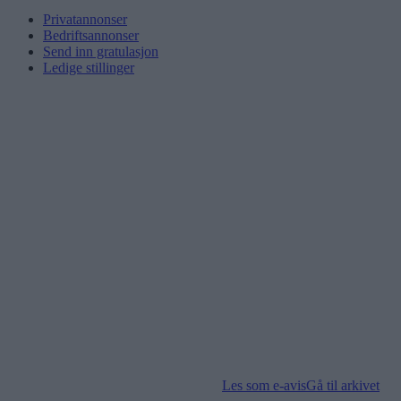
Privatannonser
Bedriftsannonser
Send inn gratulasjon
Ledige stillinger
Les som e-avis
Gå til arkivet