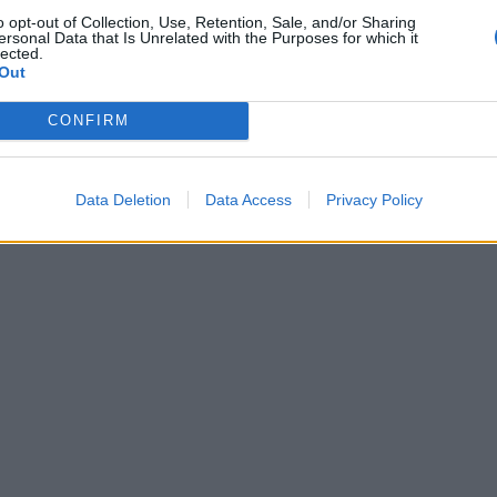
o opt-out of Collection, Use, Retention, Sale, and/or Sharing
ersonal Data that Is Unrelated with the Purposes for which it
lected.
Out
CONFIRM
et gir despensasjon fra reguleringsplanen
Data Deletion
Data Access
Privacy Policy