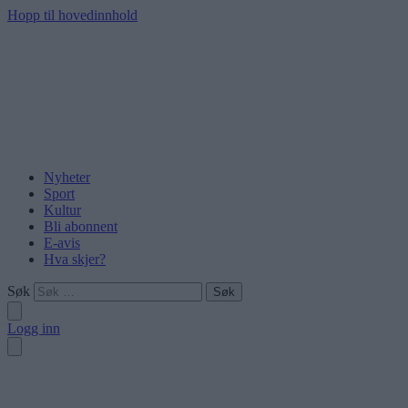
Hopp til hovedinnhold
Nyheter
Sport
Kultur
Bli abonnent
E-avis
Hva skjer?
Søk
Logg inn