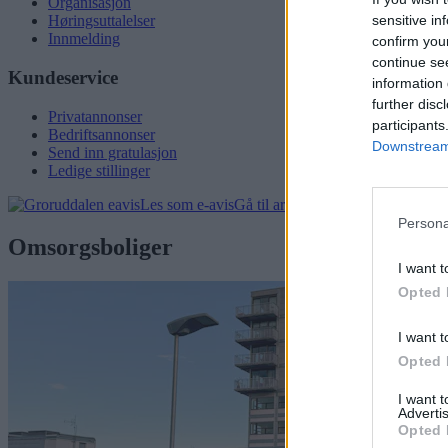
Organisasjon
sensitive in
Høringsuttalelser
Innmelding
confirm you
continue se
Kundeservice
information 
further disc
Privatannonser
participants
Bedriftsannonser
Downstream 
Send inn gratulasjon
Ledige stillinger
Les som e-avis
Gå til arkivet
Persona
Omsorgsboliger
I want t
Opted 
I want t
Opted 
I want 
Advertis
Opted 