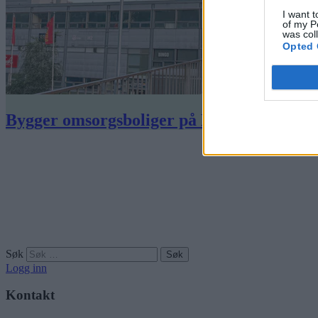
I want t
of my P
was col
Opted 
Bygger omsorgsboliger på Haugerud. Byråd
Søk
Logg inn
Kontakt