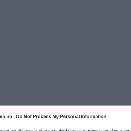
en.no -
Do Not Process My Personal Information
to opt-out of the sale, sharing to third parties, or processing of your per