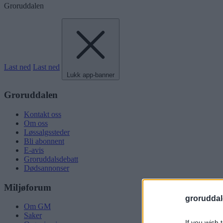
Groruddalen
Last ned
Last ned
Lukk app-banner
Groruddalen
Kontakt oss
Om oss
Løssalgssteder
Bli abonnent
E-avis
Groruddalsdebatt
Dødsannonser
Miljøforum
groruddal
Om GM
Saker
If you wish 