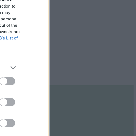
ection to
ou may
 personal
out of the
 downstream
B’s List of