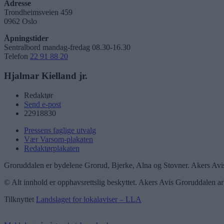
Adresse
Trondheimsveien 459
0962 Oslo
Åpningstider
Sentralbord mandag-fredag 08.30-16.30
Telefon
22 91 88 20
Hjalmar Kielland jr.
Redaktør
Send e-post
22918830
Pressens faglige utvalg
Vær Varsom-plakaten
Redaktørplakaten
Groruddalen er bydelene Grorud, Bjerke, Alna og Stovner. Akers Avis
© Alt innhold er opphavsrettslig beskyttet. Akers Avis Groruddalen ar
Tilknyttet
Landslaget for lokalaviser – LLA