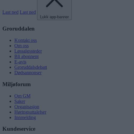
Last ned
Last ned
Lukk app-banner
Groruddalen
Kontakt oss
Om oss
Løssalgssteder
Bli abonnent
E-avis
Groruddalsdebatt
Dødsannonser
Miljøforum
Om GM
Saker
Organisasjon
Høringsuttalelser
Innmelding
Kundeservice