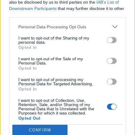
also be disclosed by us to third parties on the
IAB’s List of
Downstream Participants
that may further disclose it to other
Abonnement
third parties.
Personal Data Processing Opt Outs
Søk
Logg inn
I want to opt-out of the Sharing of my
personal data.
Opted In
Kontakt
I want to opt-out of the Sale of my
Adresse
Personal Data.
Trondheimsveien 459
Opted In
0962 Oslo
I want to opt-out of processing my
Åpningstider
Personal Data for Targeted Advertising.
Sentralbord mandag-fredag 08.30-16.30
Opted In
Telefon
22 91 88 20
I want to opt-out of Collection, Use,
Hjalmar Kielland jr.
Retention, Sale, and/or Sharing of my
Personal Data that Is Unrelated with the
Purposes for which it was collected.
Redaktør
Opted Out
Send e-post
22918830
CONFIRM