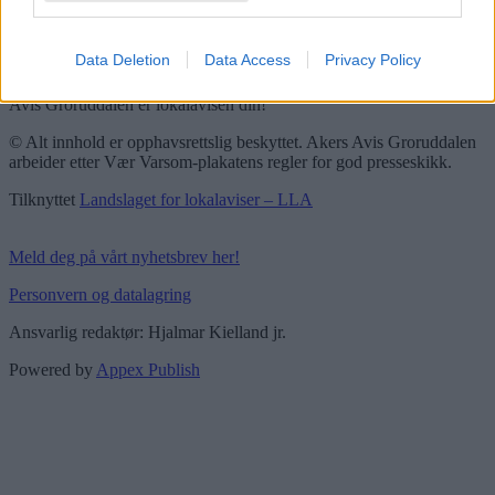
Pressens faglige utvalg
Vær Varsom-plakaten
Redaktørplakaten
Data Deletion
Data Access
Privacy Policy
Groruddalen er bydelene Grorud, Bjerke, Alna og Stovner. Akers
Avis Groruddalen er lokalavisen din!
© Alt innhold er opphavsrettslig beskyttet. Akers Avis Groruddalen
arbeider etter Vær Varsom-plakatens regler for god presseskikk.
Tilknyttet
Landslaget for lokalaviser – LLA
Meld deg på vårt nyhetsbrev her!
Personvern og datalagring
Ansvarlig redaktør: Hjalmar Kielland jr.
Powered by
Appex Publish