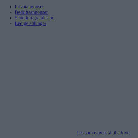
Privatannonser
Bedriftsannonser
Send inn gratulasjon
Ledige stillinger
Les som e-avis
Gå til arkivet