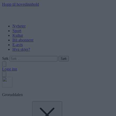
Hopp til hovedinnhold
Nyheter
Sport
Kultur
Bli abonnent
E-avis
Hva skjer?
Søk
Logg inn
Groruddalen