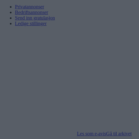
Privatannonser
Bedriftsannonser
Send inn gratulasjon
Ledige stillinger
Les som e-avis
Gå til arkivet