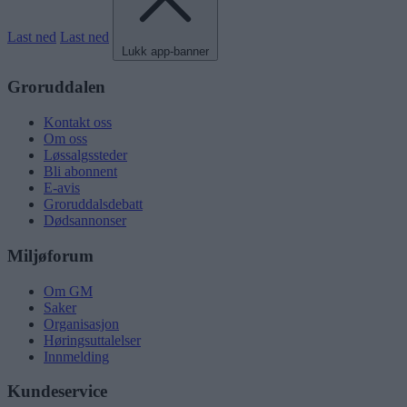
Last ned
Last ned
Lukk app-banner
Groruddalen
Kontakt oss
Om oss
Løssalgssteder
Bli abonnent
E-avis
Groruddalsdebatt
Dødsannonser
Miljøforum
Om GM
Saker
Organisasjon
Høringsuttalelser
Innmelding
Kundeservice