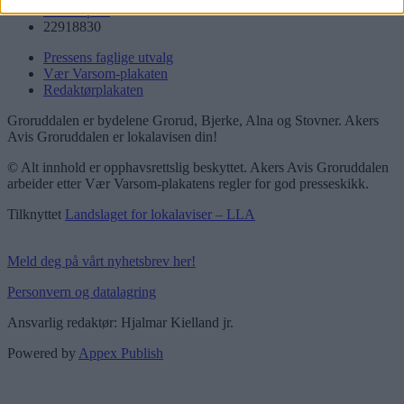
Send e-post
22918830
Pressens faglige utvalg
Vær Varsom-plakaten
Redaktørplakaten
Groruddalen er bydelene Grorud, Bjerke, Alna og Stovner. Akers
Avis Groruddalen er lokalavisen din!
© Alt innhold er opphavsrettslig beskyttet. Akers Avis Groruddalen
arbeider etter Vær Varsom-plakatens regler for god presseskikk.
Tilknyttet
Landslaget for lokalaviser – LLA
Meld deg på vårt nyhetsbrev her!
Personvern og datalagring
Ansvarlig redaktør: Hjalmar Kielland jr.
Powered by
Appex Publish