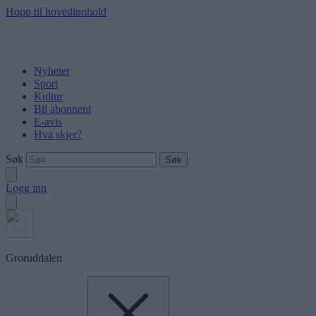
Hopp til hovedinnhold
Nyheter
Sport
Kultur
Bli abonnent
E-avis
Hva skjer?
Søk
Logg inn
Groruddalen