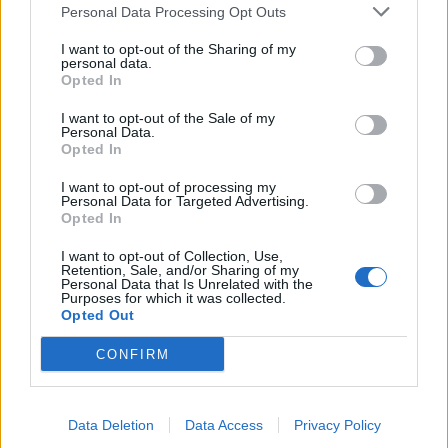
Kjempet for naturreservatet i 37 år:
Personal Data Processing Opt Outs
Nå er Røverkollen fri for hogst-trusler
I want to opt-out of the Sharing of my
personal data.
Opted In
Abonnement
I want to opt-out of the Sale of my
Personal Data.
Opted In
Søk
Logg inn
I want to opt-out of processing my
Personal Data for Targeted Advertising.
Kontakt
Opted In
I want to opt-out of Collection, Use,
Adresse
Retention, Sale, and/or Sharing of my
Trondheimsveien 459
Personal Data that Is Unrelated with the
0962 Oslo
Purposes for which it was collected.
Opted Out
Åpningstider
Sentralbord mandag-fredag 08.30-16.30
CONFIRM
Telefon
22 91 88 20
Hjalmar Kielland jr.
Data Deletion
Data Access
Privacy Policy
Redaktør