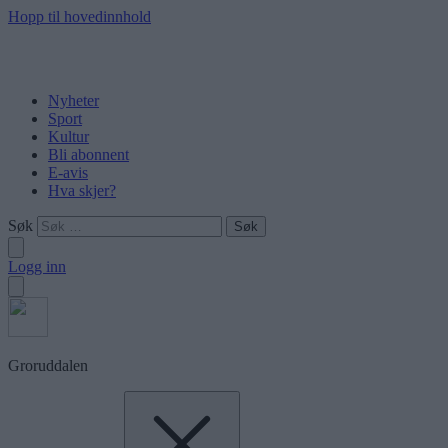
Hopp til hovedinnhold
Nyheter
Sport
Kultur
Bli abonnent
E-avis
Hva skjer?
Søk
Logg inn
Groruddalen