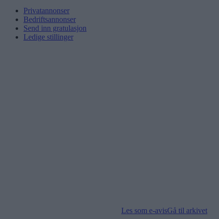
Privatannonser
Bedriftsannonser
Send inn gratulasjon
Ledige stillinger
Les som e-avis
Gå til arkivet