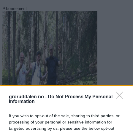
Abonnement
groruddalen.no -
Do Not Process My Personal
Information
Kjempet for naturreservatet i 37 år:
Nå er Røverkollen fri for hogst-trusler
If you wish to opt-out of the sale, sharing to third parties, or
processing of your personal or sensitive information for
targeted advertising by us, please use the below opt-out
Abonnement