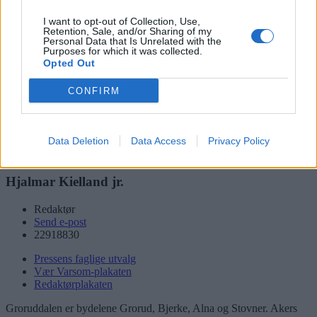
Søk
I want to opt-out of Collection, Use,
Logg inn
Retention, Sale, and/or Sharing of my
Personal Data that Is Unrelated with the
Kontakt
Purposes for which it was collected.
Opted Out
Adresse
CONFIRM
Trondheimsveien 459
0962 Oslo
Åpningstider
Data Deletion
Data Access
Privacy Policy
Sentralbord mandag-fredag 08.30-16.30
Telefon
22 91 88 20
Hjalmar Kielland jr.
Redaktør
Send e-post
22918830
Pressens faglige utvalg
Vær Varsom-plakaten
Redaktørplakaten
Groruddalen er bydelene Grorud, Bjerke, Alna og Stovner. Akers