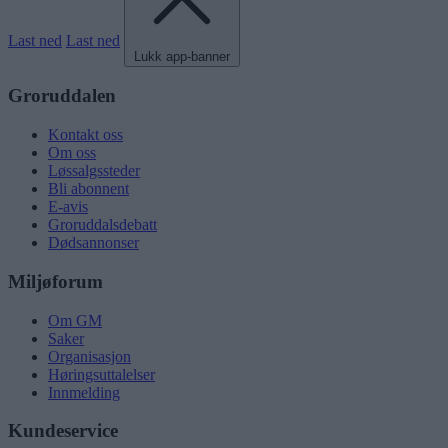
Last ned
Last ned
Lukk app-banner
Groruddalen
Kontakt oss
Om oss
Løssalgssteder
Bli abonnent
E-avis
Groruddalsdebatt
Dødsannonser
Miljøforum
Om GM
Saker
Organisasjon
Høringsuttalelser
Innmelding
Kundeservice