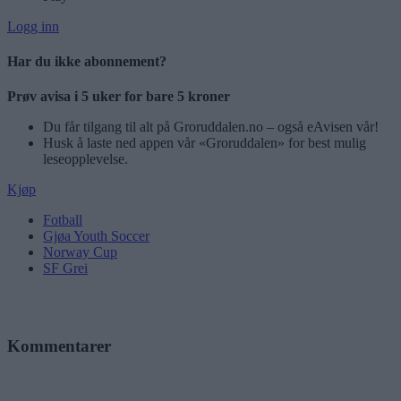
Logg inn
Har du ikke abonnement?
Prøv avisa i 5 uker for bare 5 kroner
Du får tilgang til alt på Groruddalen.no – også eAvisen vår!
Husk å laste ned appen vår «Groruddalen» for best mulig
leseopplevelse.
Kjøp
Fotball
Gjøa Youth Soccer
Norway Cup
SF Grei
Kommentarer