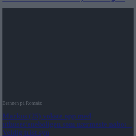
Brannen på Romsås:
Markus (25) vokste opp med
uthuset/eneboligen som nærmeste nabo: –
Veldig trist syn