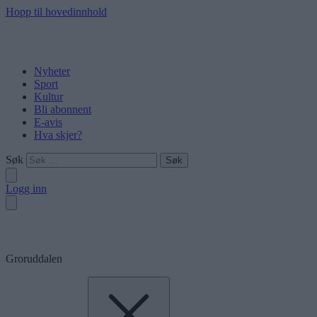
Hopp til hovedinnhold
Nyheter
Sport
Kultur
Bli abonnent
E-avis
Hva skjer?
Søk
Logg inn
Groruddalen