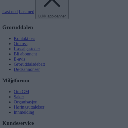
Last ned
Last ned
Lukk app-banner
Groruddalen
Kontakt oss
Om oss
Løssalgssteder
Bli abonnent
E-avis
Groruddalsdebatt
Dødsannonser
Miljøforum
Om GM
Saker
Organisasjon
Høringsuttalelser
Innmelding
Kundeservice