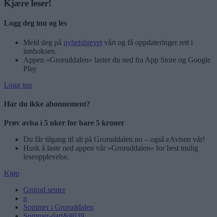
Kjære leser!
Logg deg inn og les
Meld deg på
nyhetsbrevet
vårt og få oppdateringer rett i
innboksen.
Appen «Groruddalen» laster du ned fra App Store og Google
Play
Logg inn
Har du ikke abonnement?
Prøv avisa i 5 uker for bare 5 kroner
Du får tilgang til alt på Groruddalen.no – også eAvisen vår!
Husk å laste ned appen vår «Groruddalen» for best mulig
leseopplevelse.
Kjøp
Grorud senter
n
Sommer i Groruddalen
Sommer-dart&#039