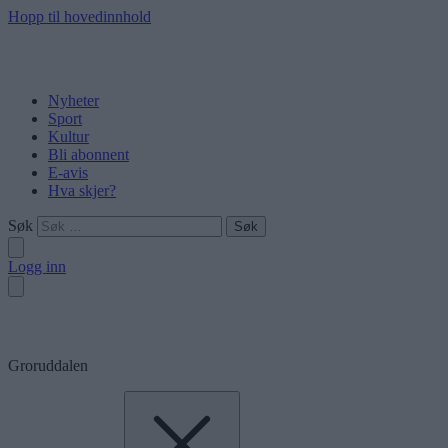
Hopp til hovedinnhold
Nyheter
Sport
Kultur
Bli abonnent
E-avis
Hva skjer?
Søk
Logg inn
Groruddalen