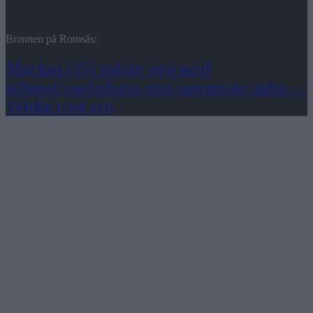
Brannen på Romsås:
Markus (25) vokste opp med
uthuset/eneboligen som nærmeste nabo: –
Veldig trist syn