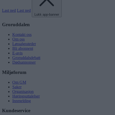
Last ned
Last ned
Lukk app-banner
Groruddalen
Kontakt oss
Om oss
Løssalgssteder
Bli abonnent
E-avis
Groruddalsdebatt
Dødsannonser
Miljøforum
Om GM
Saker
Organisasjon
Høringsuttalelser
Innmelding
Kundeservice