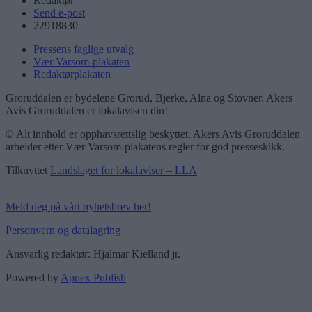
Redaktør
Send e-post
22918830
Pressens faglige utvalg
Vær Varsom-plakaten
Redaktørplakaten
Groruddalen er bydelene Grorud, Bjerke, Alna og Stovner. Akers
Avis Groruddalen er lokalavisen din!
© Alt innhold er opphavsrettslig beskyttet. Akers Avis Groruddalen
arbeider etter Vær Varsom-plakatens regler for god presseskikk.
Tilknyttet
Landslaget for lokalaviser – LLA
Meld deg på vårt nyhetsbrev her!
Personvern og datalagring
Ansvarlig redaktør: Hjalmar Kielland jr.
Powered by
Appex Publish