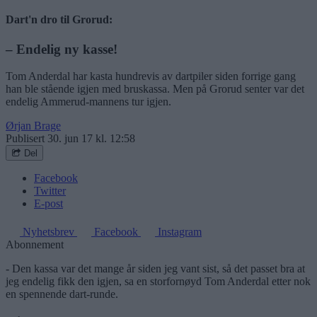
Dart'n dro til Grorud:
– Endelig ny kasse!
Tom Anderdal har kasta hundrevis av dartpiler siden forrige gang
han ble stående igjen med bruskassa. Men på Grorud senter var det
endelig Ammerud-mannens tur igjen.
Ørjan Brage
Publisert
30. jun 17 kl. 12:58
Del
Facebook
Twitter
E-post
Nyhetsbrev
Facebook
Instagram
Abonnement
- Den kassa var det mange år siden jeg vant sist, så det passet bra at
jeg endelig fikk den igjen, sa en storfornøyd Tom Anderdal etter nok
en spennende dart-runde.