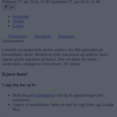
Publisert
27. jan 26 kl. 11:30
Oppdatert
27. jan 26 kl. 11:48
Del
Facebook
Twitter
E-post
Nyhetsbrev
Facebook
Instagram
Abonnement
I storefri var nesten hele skolen samlet i den lille gymsalen på
Groruddalen skole. Medelever fylte rom øverst og nederst, mens
lagene gjorde seg klare på banen. Det var duket for finale i
skolecupen, arrangert av fem elever i 10. klasse.
Kjære leser!
Logg deg inn og les
Meld deg på
nyhetsbrevet
vårt og få oppdateringer rett i
innboksen.
Appen «Groruddalen» laster du ned fra App Store og Google
Play