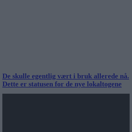
De skulle egentlig vært i bruk allerede nå.
Dette er statusen for de nye lokaltogene