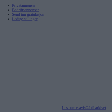
Privatannonser
Bedriftsannonser
Send inn gratulasjon
Ledige stillinger
Les som e-avis
Gå til arkivet