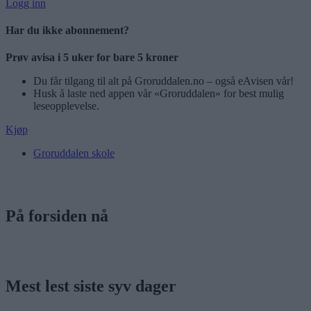
Logg inn
Har du ikke abonnement?
Prøv avisa i 5 uker for bare 5 kroner
Du får tilgang til alt på Groruddalen.no – også eAvisen vår!
Husk å laste ned appen vår «Groruddalen» for best mulig
leseopplevelse.
Kjøp
Groruddalen skole
På forsiden nå
Mest lest siste syv dager