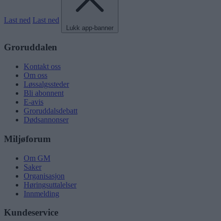
Last ned
Last ned
Lukk app-banner
Groruddalen
Kontakt oss
Om oss
Løssalgssteder
Bli abonnent
E-avis
Groruddalsdebatt
Dødsannonser
Miljøforum
Om GM
Saker
Organisasjon
Høringsuttalelser
Innmelding
Kundeservice