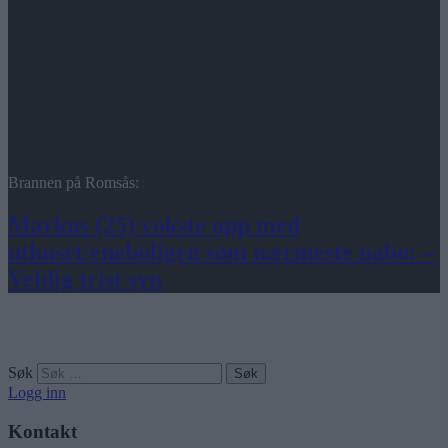
Brannen på Romsås:
Markus (25) vokste opp med
uthuset/eneboligen som nærmeste nabo: –
Veldig trist syn
Søk
Logg inn
Kontakt