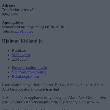
Adresse
Trondheimsveien 459
0962 Oslo
Åpningstider
Sentralbord mandag-fredag 08.30-16.30
Telefon
22 91 88 20
Hjalmar Kielland jr.
Redaktør
Send e-post
22918830
Pressens faglige utvalg
Vær Varsom-plakaten
Redaktørplakaten
Groruddalen er bydelene Grorud, Bjerke, Alna og Stovner. Akers
Avis Groruddalen er lokalavisen din!
© Alt innhold er opphavsrettslig beskyttet. Akers Avis Groruddalen
arbeider etter Vær Varsom-plakatens regler for god presseskikk.