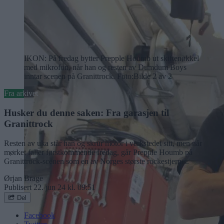
IKON: På fredag bytter Prepple Houmb ut skiftenøkkel
med mikrofon, når han og resten av Dumdum Boys
inntar scenen på Granittrock. Foto:
Bilde 2 av 2
Fra arkivet
Husker du denne saken: Fra garasjen til
Granittrock
Resten av uka står han og skrur motor i verkstedet sitt, men når
mørket faller førstkommende fredag, går Prepple Houmb på
Granittrock-scenen som en av Norges største rockestjerner.
Ørjan Brage
Publisert
22. jun 24 kl. 09:51
Del
Facebook