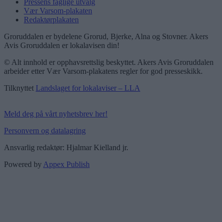
Pressens faglige utvalg
Vær Varsom-plakaten
Redaktørplakaten
Groruddalen er bydelene Grorud, Bjerke, Alna og Stovner. Akers
Avis Groruddalen er lokalavisen din!
© Alt innhold er opphavsrettslig beskyttet. Akers Avis Groruddalen
arbeider etter Vær Varsom-plakatens regler for god presseskikk.
Tilknyttet
Landslaget for lokalaviser – LLA
Meld deg på vårt nyhetsbrev her!
Personvern og datalagring
Ansvarlig redaktør: Hjalmar Kielland jr.
Powered by
Appex Publish