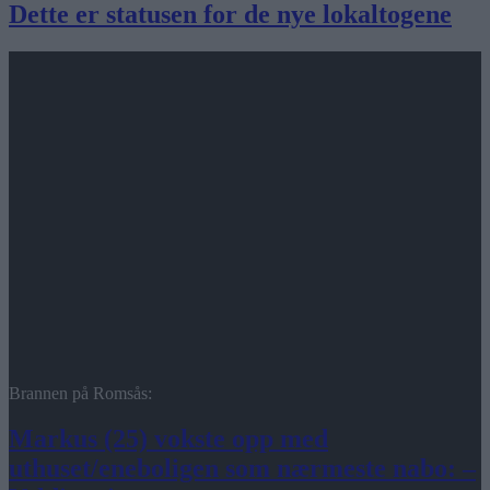
Dette er statusen for de nye lokaltogene
Brannen på Romsås:
Markus (25) vokste opp med
uthuset/eneboligen som nærmeste nabo: –