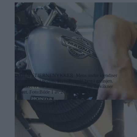
INGEN STJERNENYKKER: Mens andre kjendiser
danser rundt i tv-ruta, trives Prepple best i garasjen.
Unntaket er når det er tid for konsert, for da våkner
beistet. Foto:
Bilde 1 av 2