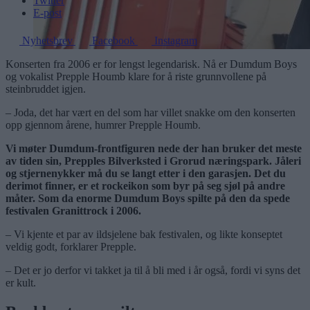
Twitter
E-post
Nyhetsbrev
Facebook
Instagram
Konserten fra 2006 er for lengst legendarisk. Nå er Dumdum Boys
og vokalist Prepple Houmb klare for å riste grunnvollene på
steinbruddet igjen.
– Joda, det har vært en del som har villet snakke om den konserten
opp gjennom årene, humrer Prepple Houmb.
Vi møter Dumdum-frontfiguren nede der han bruker det meste
av tiden sin, Prepples Bilverksted i Grorud næringspark. Jåleri
og stjernenykker må du se langt etter i den garasjen. Det du
derimot finner, er et rockeikon som byr på seg sjøl på andre
måter. Som da enorme Dumdum Boys spilte på den da spede
festivalen Granittrock i 2006.
– Vi kjente et par av ildsjelene bak festivalen, og likte konseptet
veldig godt, forklarer Prepple.
– Det er jo derfor vi takket ja til å bli med i år også, fordi vi syns det
er kult.