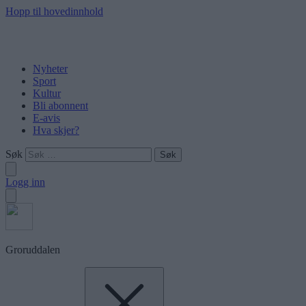
Hopp til hovedinnhold
Nyheter
Sport
Kultur
Bli abonnent
E-avis
Hva skjer?
Søk
Logg inn
Groruddalen