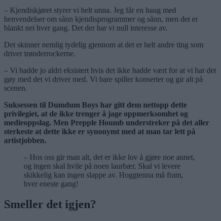
– Kjendiskjøret styrer vi helt unna. Jeg får en haug med
henvendelser om sånn kjendisprogrammer og sånn, men det er
blankt nei hver gang. Det der har vi null interesse av.
Det skinner nemlig tydelig gjennom at det er helt andre ting som
driver trønderrockerne.
– Vi hadde jo aldri eksistert hvis det ikke hadde vært for at vi har det
gøy med det vi driver med. Vi bare spiller konserter og gir alt på
scenen.
Suksessen til Dumdum Boys har gitt dem nettopp dette
privilegiet, at de ikke trenger å jage oppmerksomhet og
medieoppslag. Men Prepple Houmb understreker på det aller
sterkeste at dette ikke er synonymt med at man tar lett på
artistjobben.
– Hos oss gir man alt, det er ikke lov å gjøre noe annet,
og ingen skal hvile på noen laurbær. Skal vi levere
skikkelig kan ingen slappe av. Hoggtenna må fram,
hver eneste gang!
Smeller det igjen?