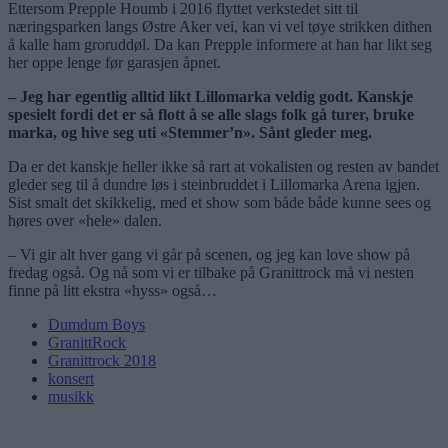
Ettersom Prepple Houmb i 2016 flyttet verkstedet sitt til
næringsparken langs Østre Aker vei, kan vi vel tøye strikken dithen
å kalle ham groruddøl. Da kan Prepple informere at han har likt seg
her oppe lenge før garasjen åpnet.
– Jeg har egentlig alltid likt Lillomarka veldig godt. Kanskje
spesielt fordi det er så flott å se alle slags folk gå turer, bruke
marka, og hive seg uti «Stemmer’n». Sånt gleder meg.
Da er det kanskje heller ikke så rart at vokalisten og resten av bandet
gleder seg til å dundre løs i steinbruddet i Lillomarka Arena igjen.
Sist smalt det skikkelig, med et show som både både kunne sees og
høres over «hele» dalen.
– Vi gir alt hver gang vi går på scenen, og jeg kan love show på
fredag også. Og nå som vi er tilbake på Granittrock må vi nesten
finne på litt ekstra «hyss» også…
Dumdum Boys
GranittRock
Granittrock 2018
konsert
musikk