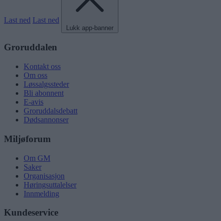
Last ned
Last ned
Lukk app-banner
Groruddalen
Kontakt oss
Om oss
Løssalgssteder
Bli abonnent
E-avis
Groruddalsdebatt
Dødsannonser
Miljøforum
Om GM
Saker
Organisasjon
Høringsuttalelser
Innmelding
Kundeservice