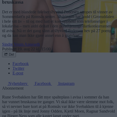
bruskassa
Det er med blandede følelser Øyvind Pedersen utropes til vinner av
Sommerdart'n på Romsås senter. 37-åringen har bodd i Groruddalen
i hele sitt liv – til og med hatt et kort opphold som telefonselger i
lokalavisa – men aldri deltatt i den prestisjetunge dartkonkurransen
til avisa. Nå er det gang sånn at Øyvind Pedersen hev på 27 poeng –
og da kan man ikke gjøre annet enn å gratulere.
Sindre Veum Apneseth
Publisert
19. aug 22 kl. 15:00
Del
Facebook
Twitter
E-post
Nyhetsbrev
Facebook
Instagram
Abonnement
Rune Svebakken har fått mye spalteplass i avisa i sommer da han
har vunnet bruskassa tre ganger. Vi skal ikke være slemme mot folk,
så vi nevner bare kort at på Romsås var ikke Svebakken til å kjenne
igjen - på lik linje med Jonny Odden, Kjetil Moen, Ragnar Sandvold
og Birger Ness som alle kastet langt under pari.