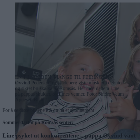
EN TIL JOBBEN, MANGE TIL FEIRINGEN:
Øyvind Pedersen fra Lindeberg viste muskler i debuten
og sikret bruskassa på Romsås. Her med dattera Line
på pappas skulder, og Lines venner. Foto: Sindre Veum
Apneseth
Bilde 1 av 2
For å se disse bildene må du ha et abonnement
Sommerdart'n på Romsås senter:
Line psyket ut konkurrentene – pappa Øyvind vant