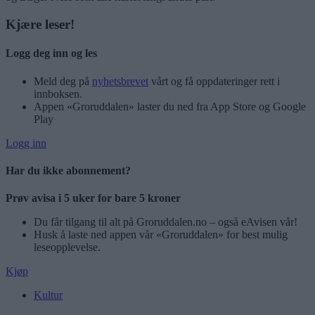
Kjære leser!
Logg deg inn og les
Meld deg på
nyhetsbrevet
vårt og få oppdateringer rett i
innboksen.
Appen «Groruddalen» laster du ned fra App Store og Google
Play
Logg inn
Har du ikke abonnement?
Prøv avisa i 5 uker for bare 5 kroner
Du får tilgang til alt på Groruddalen.no – også eAvisen vår!
Husk å laste ned appen vår «Groruddalen» for best mulig
leseopplevelse.
Kjøp
Kultur