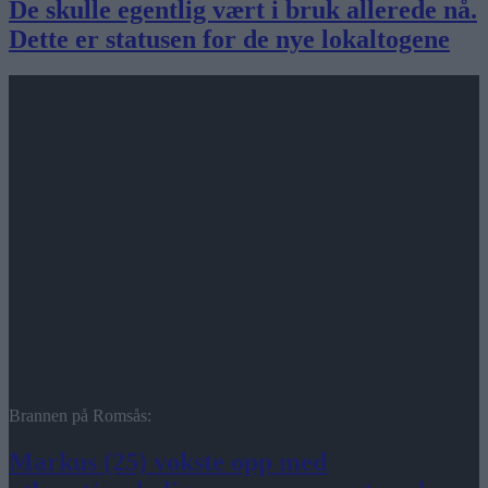
De skulle egentlig vært i bruk allerede nå.
Dette er statusen for de nye lokaltogene
Brannen på Romsås:
Markus (25) vokste opp med