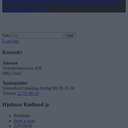
uthuset/eneboligen som nærmeste nabo: –
Veldig trist syn
Søk
Logg inn
Kontakt
Adresse
Trondheimsveien 459
0962 Oslo
Åpningstider
Sentralbord mandag-fredag 08.30-16.30
Telefon
22 91 88 20
Hjalmar Kielland jr.
Redaktør
Send e-post
22918830