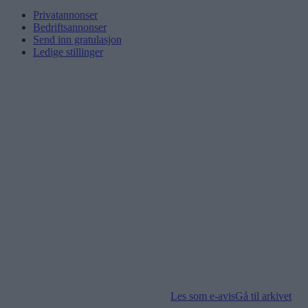
Privatannonser
Bedriftsannonser
Send inn gratulasjon
Ledige stillinger
Les som e-avis
Gå til arkivet