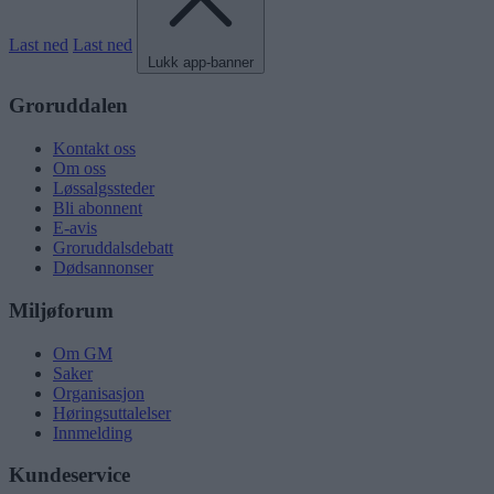
Last ned
Last ned
Lukk app-banner
Groruddalen
Kontakt oss
Om oss
Løssalgssteder
Bli abonnent
E-avis
Groruddalsdebatt
Dødsannonser
Miljøforum
Om GM
Saker
Organisasjon
Høringsuttalelser
Innmelding
Kundeservice