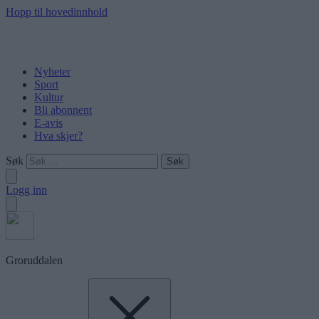
Hopp til hovedinnhold
Nyheter
Sport
Kultur
Bli abonnent
E-avis
Hva skjer?
Søk
Logg inn
Groruddalen