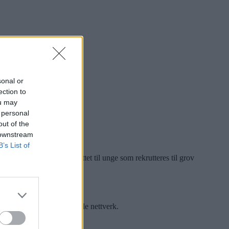
sonal or
ection to
ou may
 personal
out of the
 downstream
B’s List of
kende utfordringer knyttet til unge som rekrutteres til grov
rlige oppdrag for kriminelle nettverk.