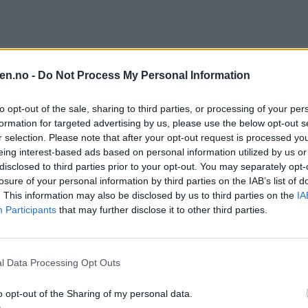
en.no -
Do Not Process My Personal Information
to opt-out of the sale, sharing to third parties, or processing of your per
formation for targeted advertising by us, please use the below opt-out s
r selection. Please note that after your opt-out request is processed y
eing interest-based ads based on personal information utilized by us or
disclosed to third parties prior to your opt-out. You may separately opt-
losure of your personal information by third parties on the IAB’s list of
. This information may also be disclosed by us to third parties on the
IA
Participants
that may further disclose it to other third parties.
 Oslo politidistrikt. Politiet beskriver 2025 som et krevende år, med ø
idligere
l Data Processing Opt Outs
sutvikling der stadig yngre personer trekkes inn i vold, våpenbruk og alvo
o opt-out of the Sharing of my personal data.