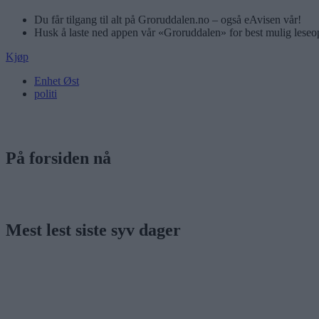
Du får tilgang til alt på Groruddalen.no – også eAvisen vår!
Husk å laste ned appen vår «Groruddalen» for best mulig leseo
Kjøp
Enhet Øst
politi
På forsiden nå
Mest lest siste syv dager