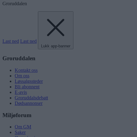
Groruddalen
Last ned
Last ned
Lukk app-banner
Groruddalen
Kontakt oss
Om oss
Løssalgssteder
Bli abonnent
E-avis
Groruddalsdebatt
Dødsannonser
Miljøforum
Om GM
Saker