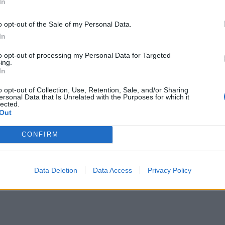
In
o opt-out of the Sale of my Personal Data.
In
to opt-out of processing my Personal Data for Targeted
ing.
In
o opt-out of Collection, Use, Retention, Sale, and/or Sharing
år preget av raske endringer, nye trusler og omfattende forebyggende arbe
ersonal Data that Is Unrelated with the Purposes for which it
lected.
Out
CONFIRM
sen.
lay
Data Deletion
Data Access
Privacy Policy