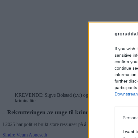
groruddal
If you wish 
sensitive in
confirm you
continue se
information 
further disc
participants
Downstream 
KREVENDE: Sigve Bolstad (t.v.) og John Roger Lund i Enhet Øst,
kriminalitet.
– Rekrutteringen av unge til kriminalitet skjer stadig t
Persona
I 2025 har politiet brukt store ressurser på å håndtere en kriminalitet
I want t
Sindre Veum Apneseth