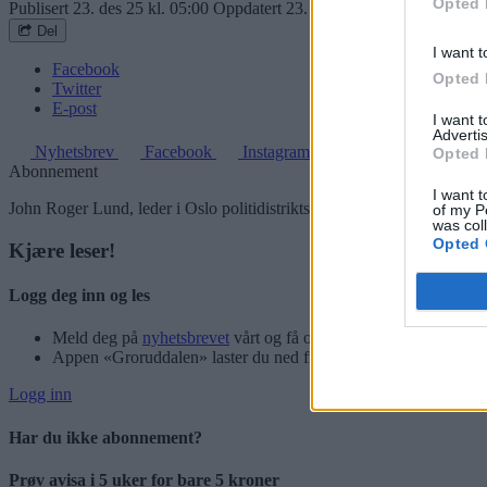
Opted 
Publisert
23. des 25 kl. 05:00
Oppdatert
23. des 25 kl. 17:11
Del
I want t
Facebook
Opted 
Twitter
E-post
I want 
Advertis
Nyhetsbrev
Facebook
Instagram
Opted 
Abonnement
I want t
John Roger Lund, leder i Oslo politidistrikts Enhet øst, beskriver et 
of my P
was col
Opted 
Kjære leser!
Logg deg inn og les
Meld deg på
nyhetsbrevet
vårt og få oppdateringer rett i innbok
Appen «Groruddalen» laster du ned fra App Store og Google P
Logg inn
Har du ikke abonnement?
Prøv avisa i 5 uker for bare 5 kroner