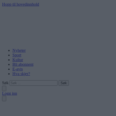
Hopp til hovedinnhold
Nyheter
Sport
Kultur
Bli abonnent
E-avis
Hva skjer?
Søk
Logg inn