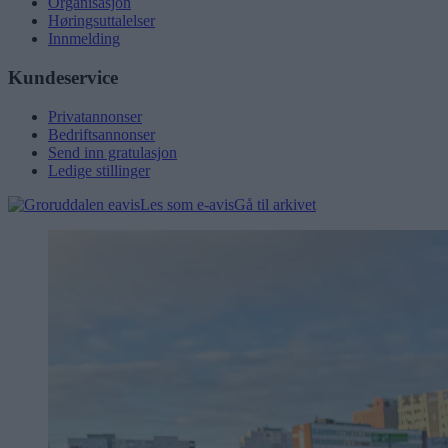
Organisasjon
Høringsuttalelser
Innmelding
Kundeservice
Privatannonser
Bedriftsannonser
Send inn gratulasjon
Ledige stillinger
Les som e-avis
Gå til arkivet