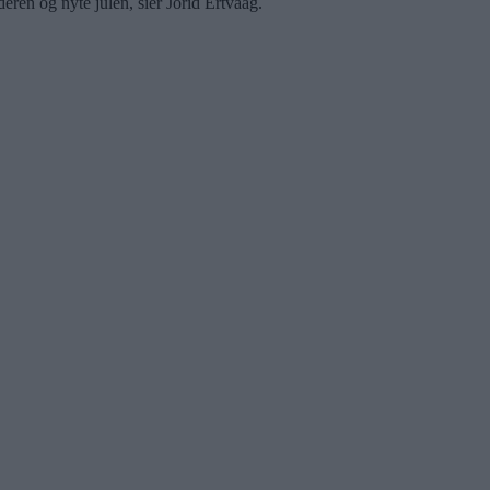
deren og nyte julen, sier Jorid Ertvaag.