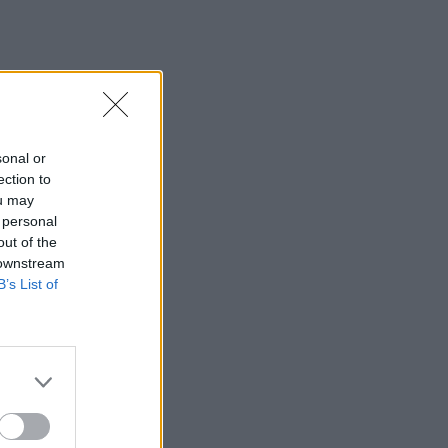
sonal or
 2
ection to
ou may
 personal
out of the
 downstream
B’s List of