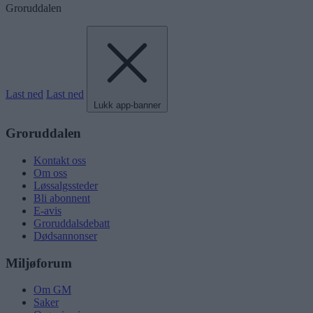
Groruddalen
Last ned
Last ned
Lukk app-banner
Groruddalen
Kontakt oss
Om oss
Løssalgssteder
Bli abonnent
E-avis
Groruddalsdebatt
Dødsannonser
Miljøforum
Om GM
Saker