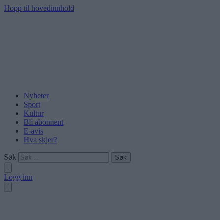
Hopp til hovedinnhold
Nyheter
Sport
Kultur
Bli abonnent
E-avis
Hva skjer?
Søk
Logg inn