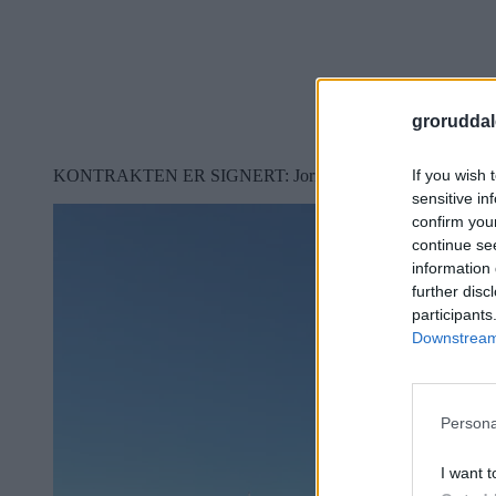
groruddal
If you wish 
KONTRAKTEN ER SIGNERT: Jorid Ertvaag og Frøya Sjømat har 
sensitive in
confirm you
continue se
information 
further disc
participants
Downstream 
Persona
I want t