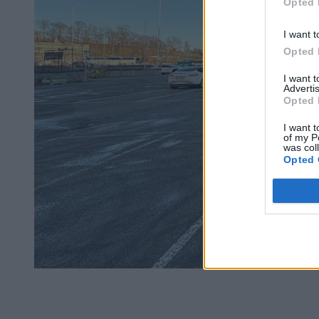
Opted 
I want t
Opted 
I want 
Advertis
Opted 
I want t
of my P
was col
Opted 