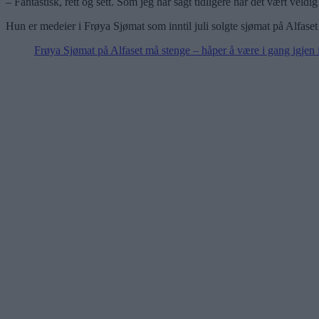
– Fantastisk, rett og sett. Som jeg har sagt tidligere har det vært veld
Hun er medeier i Frøya Sjømat som inntil juli solgte sjømat på Alfaset 
Frøya Sjømat på Alfaset må stenge – håper å være i gang igjen 