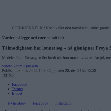
GJENKJENNELIG: Noen kaller den høyblokka, andre gamle Økern
Vurderte å legge ned etter en tøff tid:
Tålmodigheten har lønnet seg – nå gjenåpner Frøya 
Medeier Jorid Ertvaag smiler bredt når hun møter avisa rett før jul, men 
Sindre Veum Apneseth
Publisert
23. des 24 kl. 15:30
Oppdatert
28. des 24 kl. 15:58
Del
Facebook
Twitter
E-post
Nyhetsbrev
Facebook
Instagram