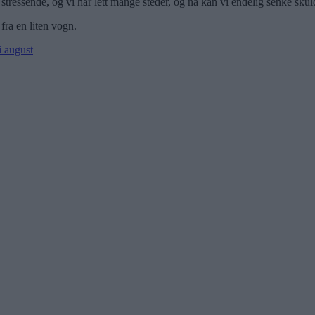
ig stressende, og vi har lett mange steder, og nå kan vi endelig senke skul
fra en liten vogn.
i august