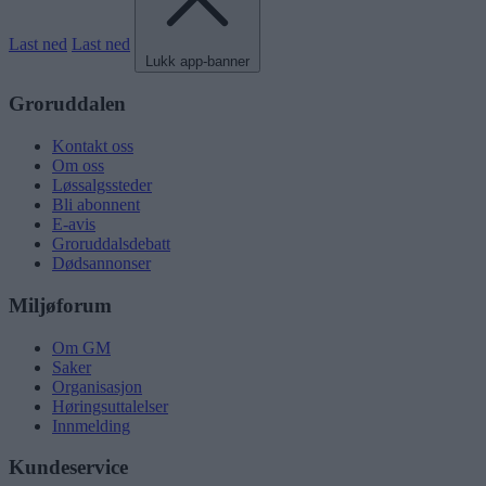
Last ned
Last ned
Lukk app-banner
Groruddalen
Kontakt oss
Om oss
Løssalgssteder
Bli abonnent
E-avis
Groruddalsdebatt
Dødsannonser
Miljøforum
Om GM
Saker
Organisasjon
Høringsuttalelser
Innmelding
Kundeservice