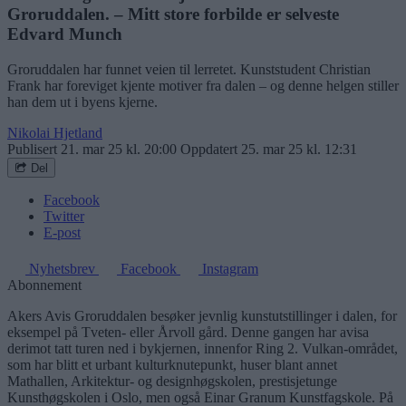
Groruddalen. – Mitt store forbilde er selveste
Edvard Munch
Groruddalen har funnet veien til lerretet. Kunststudent Christian
Frank har foreviget kjente motiver fra dalen – og denne helgen stiller
han dem ut i byens kjerne.
Nikolai Hjetland
Publisert
21. mar 25 kl. 20:00
Oppdatert
25. mar 25 kl. 12:31
Del
Facebook
Twitter
E-post
Nyhetsbrev
Facebook
Instagram
Abonnement
Akers Avis Groruddalen besøker jevnlig kunstutstillinger i dalen, for
eksempel på Tveten- eller Årvoll gård. Denne gangen har avisa
derimot tatt turen ned i bykjernen, innenfor Ring 2. Vulkan-området,
som har blitt et urbant kulturknutepunkt, huser blant annet
Mathallen, Arkitektur- og designhøgskolen, prestisjetunge
Kunsthøgskolen i Oslo, men også Einar Granum Kunstfagskole. På