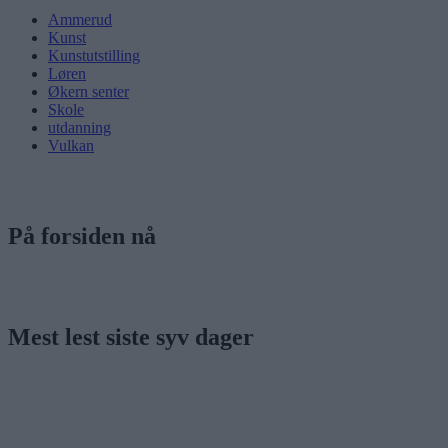
Ammerud
Kunst
Kunstutstilling
Løren
Økern senter
Skole
utdanning
Vulkan
På forsiden nå
Mest lest siste syv dager