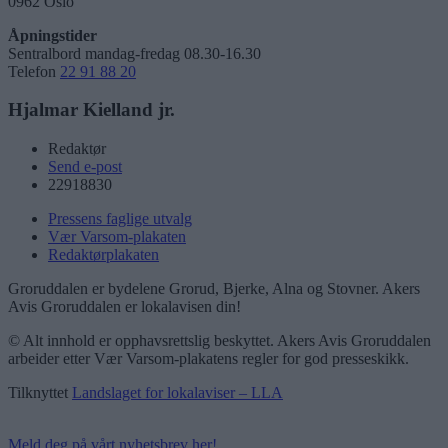
0962 Oslo
Åpningstider
Sentralbord mandag-fredag 08.30-16.30
Telefon
22 91 88 20
Hjalmar Kielland jr.
Redaktør
Send e-post
22918830
Pressens faglige utvalg
Vær Varsom-plakaten
Redaktørplakaten
Groruddalen er bydelene Grorud, Bjerke, Alna og Stovner. Akers
Avis Groruddalen er lokalavisen din!
© Alt innhold er opphavsrettslig beskyttet. Akers Avis Groruddalen
arbeider etter Vær Varsom-plakatens regler for god presseskikk.
Tilknyttet
Landslaget for lokalaviser – LLA
Meld deg på vårt nyhetsbrev her!