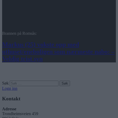
Brannen på Romsås:
Markus (25) vokste opp med
uthuset/eneboligen som nærmeste nabo: –
Veldig trist syn
Søk
Logg inn
Kontakt
Adresse
Trondheimsveien 459