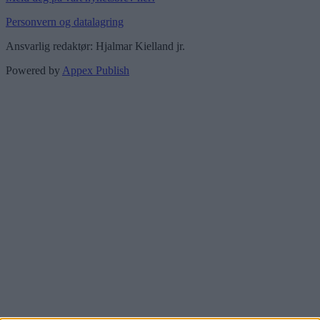
Personvern og datalagring
Ansvarlig redaktør: Hjalmar Kielland jr.
Powered by
Appex Publish