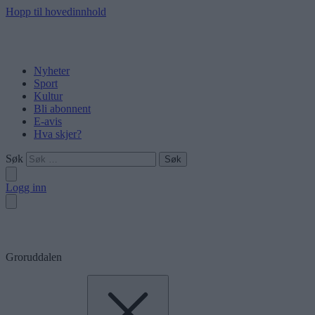
Hopp til hovedinnhold
Nyheter
Sport
Kultur
Bli abonnent
E-avis
Hva skjer?
Søk
Logg inn
Groruddalen