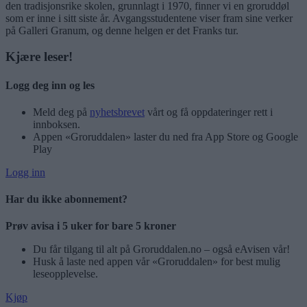
den tradisjonsrike skolen, grunnlagt i 1970, finner vi en groruddøl
som er inne i sitt siste år. Avgangsstudentene viser fram sine verker
på Galleri Granum, og denne helgen er det Franks tur.
Kjære leser!
Logg deg inn og les
Meld deg på
nyhetsbrevet
vårt og få oppdateringer rett i
innboksen.
Appen «Groruddalen» laster du ned fra App Store og Google
Play
Logg inn
Har du ikke abonnement?
Prøv avisa i 5 uker for bare 5 kroner
Du får tilgang til alt på Groruddalen.no – også eAvisen vår!
Husk å laste ned appen vår «Groruddalen» for best mulig
leseopplevelse.
Kjøp