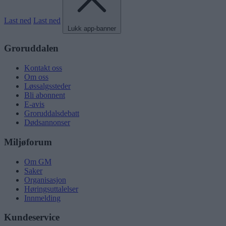
Last ned
Last ned
Lukk app-banner
Groruddalen
Kontakt oss
Om oss
Løssalgssteder
Bli abonnent
E-avis
Groruddalsdebatt
Dødsannonser
Miljøforum
Om GM
Saker
Organisasjon
Høringsuttalelser
Innmelding
Kundeservice