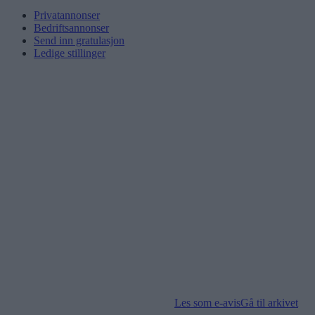
Privatannonser
Bedriftsannonser
Send inn gratulasjon
Ledige stillinger
Les som e-avis
Gå til arkivet