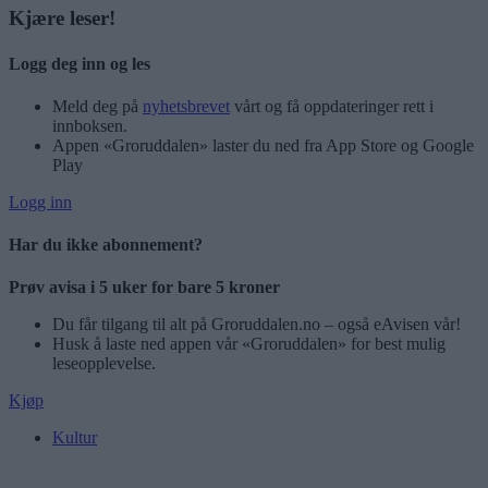
Kjære leser!
Logg deg inn og les
Meld deg på
nyhetsbrevet
vårt og få oppdateringer rett i
innboksen.
Appen «Groruddalen» laster du ned fra App Store og Google
Play
Logg inn
Har du ikke abonnement?
Prøv avisa i 5 uker for bare 5 kroner
Du får tilgang til alt på Groruddalen.no – også eAvisen vår!
Husk å laste ned appen vår «Groruddalen» for best mulig
leseopplevelse.
Kjøp
Kultur