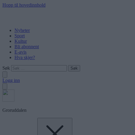
Hopp til hovedinnhold
Nyheter
Sport
Kultur
Bli abonnent
E-avis
Hva skjer?
Søk
Logg inn
Groruddalen