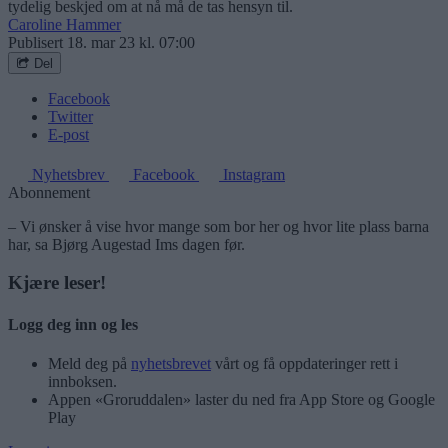
tydelig beskjed om at nå må de tas hensyn til.
Caroline Hammer
Publisert
18. mar 23 kl. 07:00
Del
Facebook
Twitter
E-post
Nyhetsbrev
Facebook
Instagram
Abonnement
– Vi ønsker å vise hvor mange som bor her og hvor lite plass barna
har, sa Bjørg Augestad Ims dagen før.
Kjære leser!
Logg deg inn og les
Meld deg på
nyhetsbrevet
vårt og få oppdateringer rett i
innboksen.
Appen «Groruddalen» laster du ned fra App Store og Google
Play