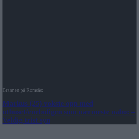
Brannen på Romsås:
Markus (25) vokste opp med
uthuset/eneboligen som nærmeste nabo: –
Veldig trist syn