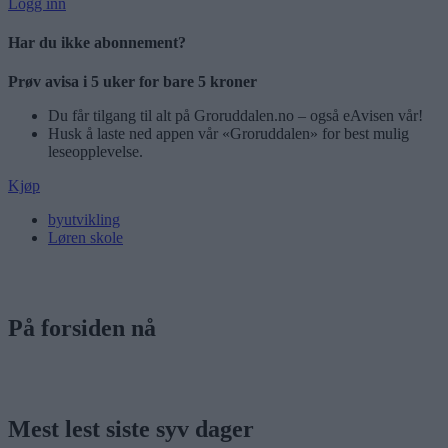
Logg inn
Har du ikke abonnement?
Prøv avisa i 5 uker for bare 5 kroner
Du får tilgang til alt på Groruddalen.no – også eAvisen vår!
Husk å laste ned appen vår «Groruddalen» for best mulig
leseopplevelse.
Kjøp
byutvikling
Løren skole
På forsiden nå
Mest lest siste syv dager