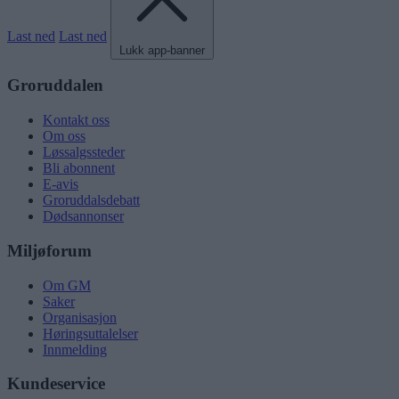
Last ned
Last ned
Lukk app-banner
Groruddalen
Kontakt oss
Om oss
Løssalgssteder
Bli abonnent
E-avis
Groruddalsdebatt
Dødsannonser
Miljøforum
Om GM
Saker
Organisasjon
Høringsuttalelser
Innmelding
Kundeservice