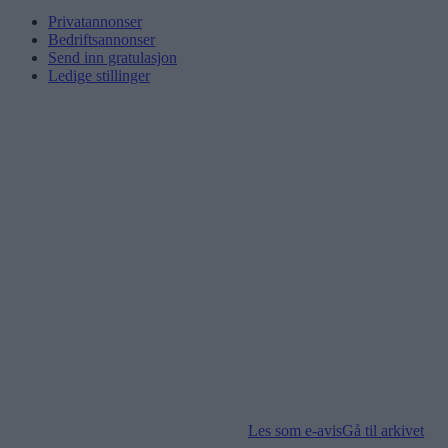
Privatannonser
Bedriftsannonser
Send inn gratulasjon
Ledige stillinger
Les som e-avis
Gå til arkivet