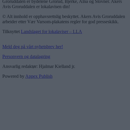
Groruddalen er bydelene Grorud, Bjerke, Alna og Stovner. Akers
Avis Groruddalen er lokalavisen din!
© Alt innhold er opphavsrettslig beskyttet. Akers Avis Groruddalen
arbeider etter Vær Varsom-plakatens regler for god presseskikk.
Tilknyttet
Landslaget for lokalaviser – LLA
Meld deg på vårt nyhetsbrev her!
Personvern og datalagring
Ansvarlig redaktør: Hjalmar Kielland jr.
Powered by
Appex Publish