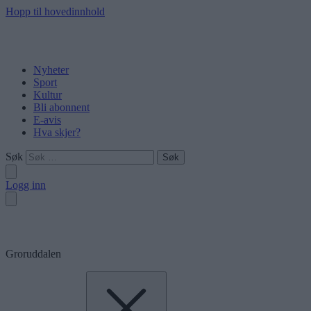
Hopp til hovedinnhold
Nyheter
Sport
Kultur
Bli abonnent
E-avis
Hva skjer?
Søk
Logg inn
Groruddalen