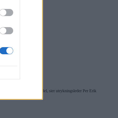
ektrisk anlegg i en vegg.
gen, innvendig, slukkemiddel, sier utrykningsleder Per Erik