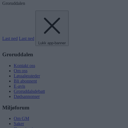
Groruddalen
Last ned
Last ned
Lukk app-banner
Groruddalen
Kontakt oss
Om oss
Løssalgssteder
Bli abonnent
E-avis
Groruddalsdebatt
Dødsannonser
Miljøforum
Om GM
Saker