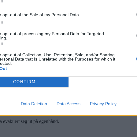
In
gen kom til skade i brannen. Foto:
Bilde 1 av 1
o opt-out of the Sale of my Personal Data.
d
In
på Ellingsrud tirsdag formiddag.
to opt-out of processing my Personal Data for Targeted
ing.
In
o opt-out of Collection, Use, Retention, Sale, and/or Sharing
ersonal Data that Is Unrelated with the Purposes for which it
lected.
Out
CONFIRM
ann i barnehagen. Brannvesenet mistenker at brannen har oppstått i et el
Data Deletion
Data Access
Privacy Policy
tanke på spredning. Det vi gjør nå er å skjære opp veggen og påføre veg
ha evakuert seg ut på egenhånd.