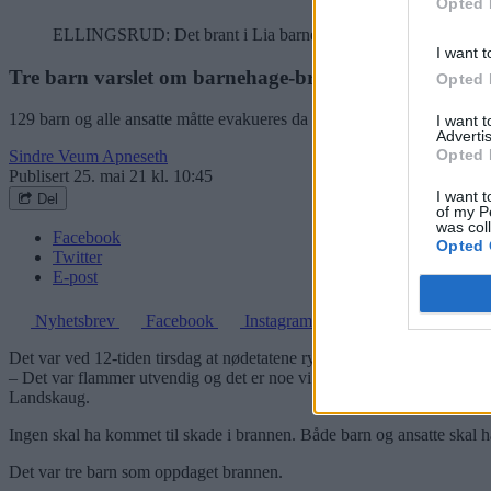
Opted 
ELLINGSRUD: Det brant i Lia barnehage tirsdag formiddag. In
I want t
Tre barn varslet om barnehage-brannen på Ellingsru
Opted 
129 barn og alle ansatte måtte evakueres da det brant i Lia barnehage 
I want 
Advertis
Opted 
Sindre Veum Apneseth
Publisert
25. mai 21 kl. 10:45
I want t
Del
of my P
was col
Facebook
Opted 
Twitter
E-post
Nyhetsbrev
Facebook
Instagram
Det var ved 12-tiden tirsdag at nødetatene rykket ut til melding om br
– Det var flammer utvendig og det er noe vi alltid er urolig for med 
Landskaug.
Ingen skal ha kommet til skade i brannen. Både barn og ansatte skal 
Det var tre barn som oppdaget brannen.