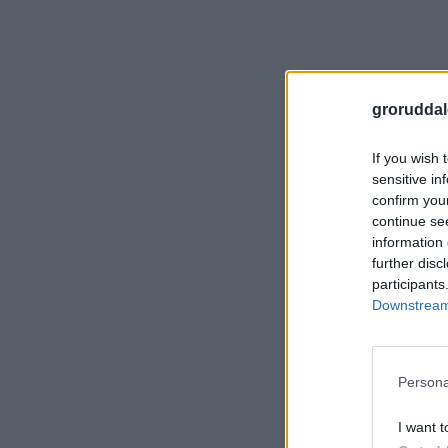
groruddal
If you wish 
sensitive in
confirm you
continue se
information 
further disc
participants
Downstream 
Persona
I want t