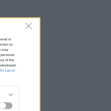
sonal or
ection to
ou may
 personal
out of the
 downstream
B’s List of