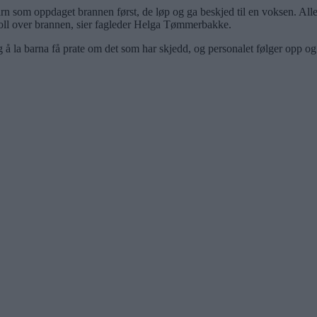
barn som oppdaget brannen først, de løp og ga beskjed til en voksen. All
ntroll over brannen, sier fagleder Helga Tømmerbakke.
ig å la barna få prate om det som har skjedd, og personalet følger opp og