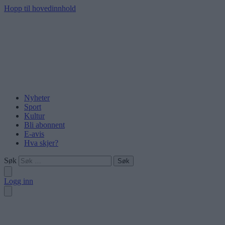
Hopp til hovedinnhold
Nyheter
Sport
Kultur
Bli abonnent
E-avis
Hva skjer?
Søk
Logg inn