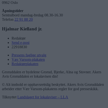
0962 Oslo
Åpningstider
Sentralbord mandag-fredag 08.30-16.30
Telefon
22 91 88 20
Hjalmar Kielland jr.
Redaktør
Send e-post
22918830
Pressens faglige utvalg
Vær Varsom-plakaten
Redaktørplakaten
Groruddalen er bydelene Grorud, Bjerke, Alna og Stovner. Akers
Avis Groruddalen er lokalavisen din!
© Alt innhold er opphavsrettslig beskyttet. Akers Avis Groruddalen
arbeider etter Vær Varsom-plakatens regler for god presseskikk.
Tilknyttet
Landslaget for lokalaviser – LLA