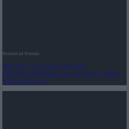
Brannen på Romsås:
Markus (25) vokste opp med
uthuset/eneboligen som nærmeste nabo: –
Veldig trist syn