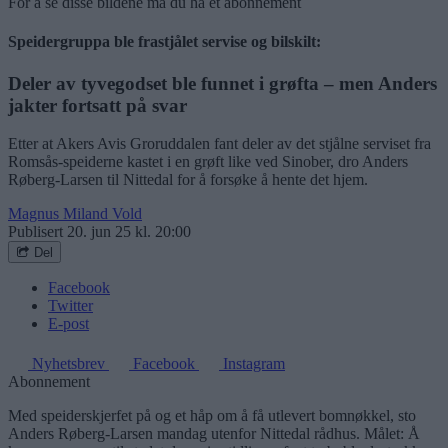
For å se disse bildene må du ha et abonnement
Speidergruppa ble frastjålet servise og bilskilt:
Deler av tyvegodset ble funnet i grøfta – men Anders
jakter fortsatt på svar
Etter at Akers Avis Groruddalen fant deler av det stjålne serviset fra
Romsås-speiderne kastet i en grøft like ved Sinober, dro Anders
Røberg-Larsen til Nittedal for å forsøke å hente det hjem.
Magnus Miland Vold
Publisert
20. jun 25 kl. 20:00
Del
Facebook
Twitter
E-post
Nyhetsbrev
Facebook
Instagram
Abonnement
Med speiderskjerfet på og et håp om å få utlevert bomnøkkel, sto
Anders Røberg-Larsen mandag utenfor Nittedal rådhus. Målet: Å