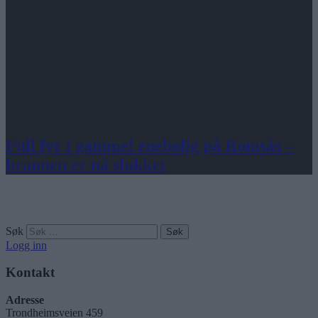
Full fyr i gammel enebolig på Romsås –
brannen er nå slukket
Søk
Logg inn
Kontakt
Adresse
Trondheimsveien 459