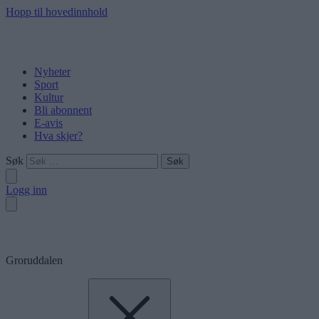
Hopp til hovedinnhold
Nyheter
Sport
Kultur
Bli abonnent
E-avis
Hva skjer?
Søk
Logg inn
Groruddalen