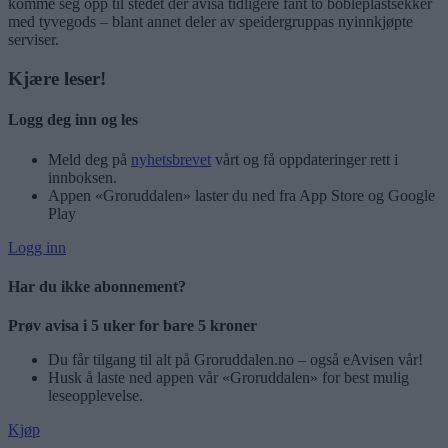
komme seg opp til stedet der avisa tidligere fant to bobleplastsekker
med tyvegods – blant annet deler av speidergruppas nyinnkjøpte
serviser.
Kjære leser!
Logg deg inn og les
Meld deg på
nyhetsbrevet
vårt og få oppdateringer rett i
innboksen.
Appen «Groruddalen» laster du ned fra App Store og Google
Play
Logg inn
Har du ikke abonnement?
Prøv avisa i 5 uker for bare 5 kroner
Du får tilgang til alt på Groruddalen.no – også eAvisen vår!
Husk å laste ned appen vår «Groruddalen» for best mulig
leseopplevelse.
Kjøp