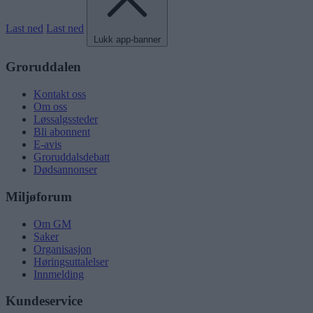
Last ned
Last ned
Lukk app-banner
Groruddalen
Kontakt oss
Om oss
Løssalgssteder
Bli abonnent
E-avis
Groruddalsdebatt
Dødsannonser
Miljøforum
Om GM
Saker
Organisasjon
Høringsuttalelser
Innmelding
Kundeservice