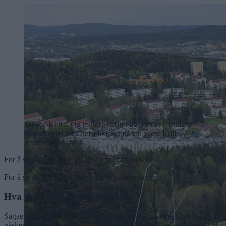
MER SKOG: Og mindre skianlegg. Det er retningen
planarbeidet for Grefsenkleiva nå tar. Foto: Rolf E.
Wulff
Bilde 1 av 3
For å se disse bildene må du ha et abonnement
For å se disse bildene må du ha et abonnement
Hva skjer med Grefsenkleiva?
Sagaen om alpinanlegget i Grefsenkleiva lever videre. Rett før
påsken presenterte byråd Omar Samy Gamal (SV) et nytt forslag til