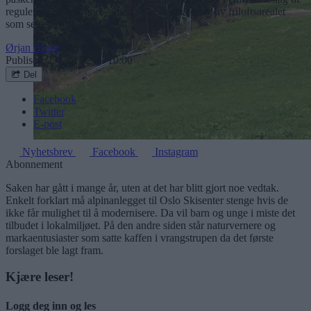
regulering av anlegget – med solid nedjustering av friluftsarealet
som settes av til alpinformål.
Ørjan Brage
Publisert
25. apr 22 kl. 10:00
Del
Facebook
Twitter
E-post
Nyhetsbrev
Facebook
Instagram
Abonnement
Saken har gått i mange år, uten at det har blitt gjort noe vedtak.
Enkelt forklart må alpinanlegget til Oslo Skisenter stenge hvis de
ikke får mulighet til å modernisere. Da vil barn og unge i miste det
tilbudet i lokalmiljøet. På den andre siden står naturvernere og
markaentusiaster som satte kaffen i vrangstrupen da det første
forslaget ble lagt fram.
Kjære leser!
Logg deg inn og les