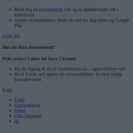
Meld deg på
nyhetsbrevet
vårt og få oppdateringer rett i
innboksen.
Appen «Groruddalen» laster du ned fra App Store og Google
Play
Logg inn
Har du ikke abonnement?
Prøv avisa i 5 uker for bare 5 kroner
Du får tilgang til alt på Groruddalen.no – også eAvisen vår!
Husk å laste ned appen vår «Groruddalen» for best mulig
leseopplevelse.
Kjøp
Fritid
Grefsenkleiva
Natur
Oslo Skisenter
ski