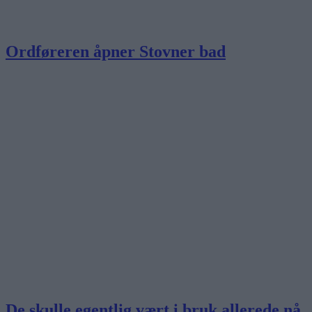
Ordføreren åpner Stovner bad
De skulle egentlig vært i bruk allerede nå.