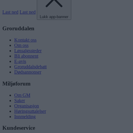
Last ned
Last ned
Lukk app-banner
Groruddalen
Kontakt oss
Om oss
Løssalgssteder
Bli abonnent
E-avis
Groruddalsdebatt
Dødsannonser
Miljøforum
Om GM
Saker
Organisasjon
Høringsuttalelser
Innmelding
Kundeservice