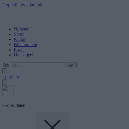
Hopp til hovedinnhold
Nyheter
Sport
Kultur
Bli abonnent
E-avis
Hva skjer?
Søk
Logg inn
Groruddalen