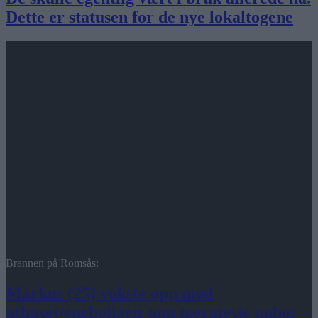
Dette er statusen for de nye lokaltogene
Brannen på Romsås:
Markus (25) vokste opp med
uthuset/eneboligen som nærmeste nabo: –