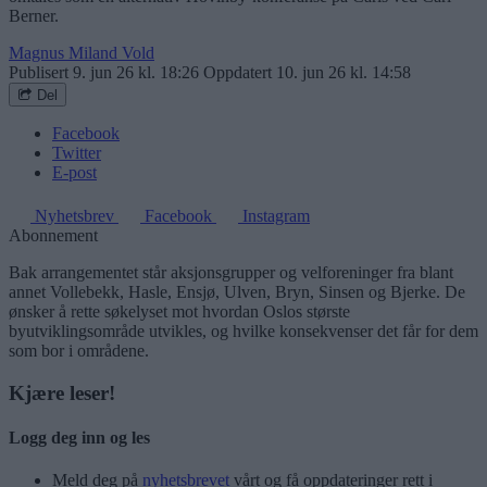
Berner.
Magnus Miland Vold
Publisert
9. jun 26 kl. 18:26
Oppdatert
10. jun 26 kl. 14:58
Del
Facebook
Twitter
E-post
Nyhetsbrev
Facebook
Instagram
Abonnement
Bak arrangementet står aksjonsgrupper og velforeninger fra blant
annet Vollebekk, Hasle, Ensjø, Ulven, Bryn, Sinsen og Bjerke. De
ønsker å rette søkelyset mot hvordan Oslos største
byutviklingsområde utvikles, og hvilke konsekvenser det får for dem
som bor i områdene.
Kjære leser!
Logg deg inn og les
Meld deg på
nyhetsbrevet
vårt og få oppdateringer rett i