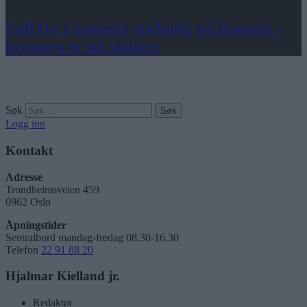
Full fyr i gammel enebolig på Romsås –
brannen er nå slukket
Søk
Logg inn
Kontakt
Adresse
Trondheimsveien 459
0962 Oslo
Åpningstider
Sentralbord mandag-fredag 08.30-16.30
Telefon
22 91 88 20
Hjalmar Kielland jr.
Redaktør