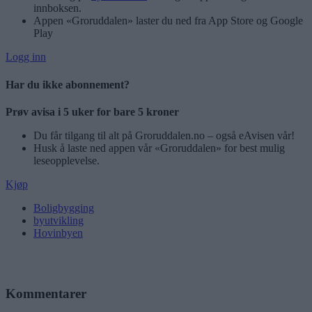
innboksen.
Appen «Groruddalen» laster du ned fra App Store og Google
Play
Logg inn
Har du ikke abonnement?
Prøv avisa i 5 uker for bare 5 kroner
Du får tilgang til alt på Groruddalen.no – også eAvisen vår!
Husk å laste ned appen vår «Groruddalen» for best mulig
leseopplevelse.
Kjøp
Boligbygging
byutvikling
Hovinbyen
Kommentarer