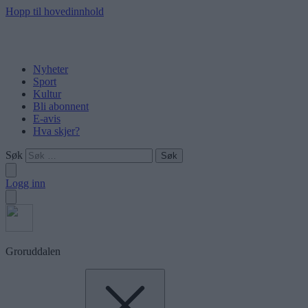
Hopp til hovedinnhold
Nyheter
Sport
Kultur
Bli abonnent
E-avis
Hva skjer?
Søk
Logg inn
Groruddalen