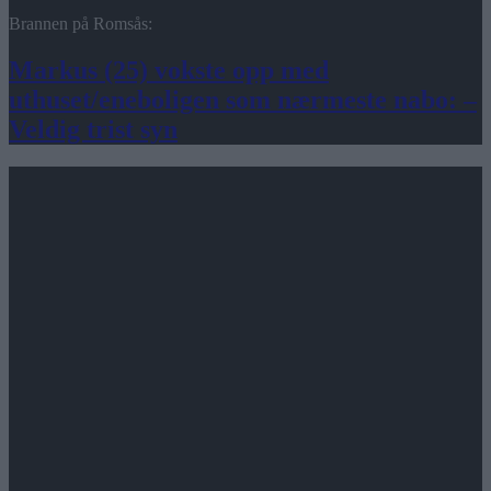
Brannen på Romsås:
Markus (25) vokste opp med
uthuset/eneboligen som nærmeste nabo: –
Veldig trist syn