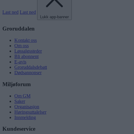
Last ned
Last ned
Lukk app-banner
Groruddalen
Kontakt oss
Om oss
Løssalgssteder
Bli abonnent
E-avis
Groruddalsdebatt
Dødsannonser
Miljøforum
Om GM
Saker
Organisasjon
Høringsuttalelser
Innmelding
Kundeservice