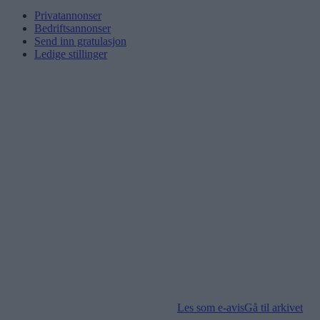
Privatannonser
Bedriftsannonser
Send inn gratulasjon
Ledige stillinger
Les som e-avis
Gå til arkivet