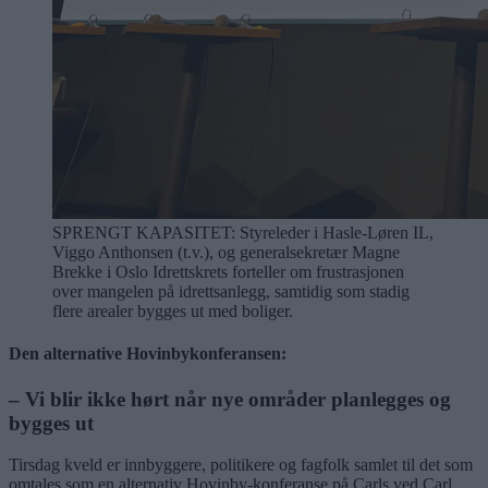
SPRENGT KAPASITET: Styreleder i Hasle-Løren IL,
Viggo Anthonsen (t.v.), og generalsekretær Magne
Brekke i Oslo Idrettskrets forteller om frustrasjonen
over mangelen på idrettsanlegg, samtidig som stadig
flere arealer bygges ut med boliger.
Den alternative Hovinbykonferansen:
– Vi blir ikke hørt når nye områder planlegges og
bygges ut
Tirsdag kveld er innbyggere, politikere og fagfolk samlet til det som
omtales som en alternativ Hovinby-konferanse på Carls ved Carl