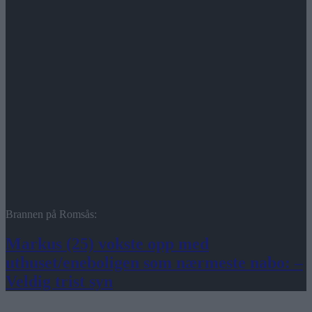
Brannen på Romsås:
Markus (25) vokste opp med
uthuset/eneboligen som nærmeste nabo: –
Veldig trist syn