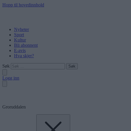
Hopp til hovedinnhold
Nyheter
Sport
Kultur
Bli abonnent
E-avis
Hva skjer?
Søk
Logg inn
Groruddalen