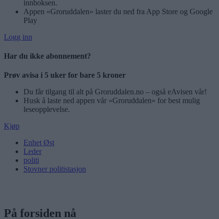
innboksen.
Appen «Groruddalen» laster du ned fra App Store og Google
Play
Logg inn
Har du ikke abonnement?
Prøv avisa i 5 uker for bare 5 kroner
Du får tilgang til alt på Groruddalen.no – også eAvisen vår!
Husk å laste ned appen vår «Groruddalen» for best mulig
leseopplevelse.
Kjøp
Enhet Øst
Leder
politi
Stovner politistasjon
På forsiden nå