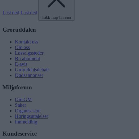
Last ned
Last ned
Lukk app-banner
Groruddalen
Kontakt oss
Om oss
Løssalgssteder
Bli abonnent
E-avis
Groruddalsdebatt
Dødsannonser
Miljøforum
Om GM
Saker
Organisasjon
Høringsuttalelser
Innmelding
Kundeservice