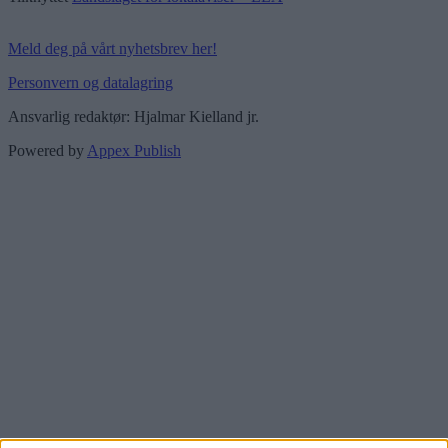
Meld deg på vårt nyhetsbrev her!
Personvern og datalagring
Ansvarlig redaktør: Hjalmar Kielland jr.
Powered by
Appex Publish