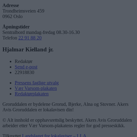
Adresse
Trondheimsveien 459
0962 Oslo
Åpningstider
Sentralbord mandag-fredag 08.30-16.30
Telefon
22 91 88 20
Hjalmar Kielland jr.
Redaktør
Send e-post
22918830
Pressens faglige utvalg
Vær Varsom-plakaten
Redaktørplakaten
Groruddalen er bydelene Grorud, Bjerke, Alna og Stovner. Akers
Avis Groruddalen er lokalavisen din!
© Alt innhold er opphavsrettslig beskyttet. Akers Avis Groruddalen
arbeider etter Vær Varsom-plakatens regler for god presseskikk.
Tilknyttet
Landslaget for lokalaviser – LLA