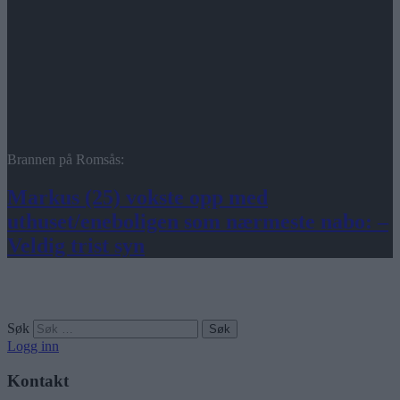
Brannen på Romsås:
Markus (25) vokste opp med
uthuset/eneboligen som nærmeste nabo: –
Veldig trist syn
Søk
Logg inn
Kontakt