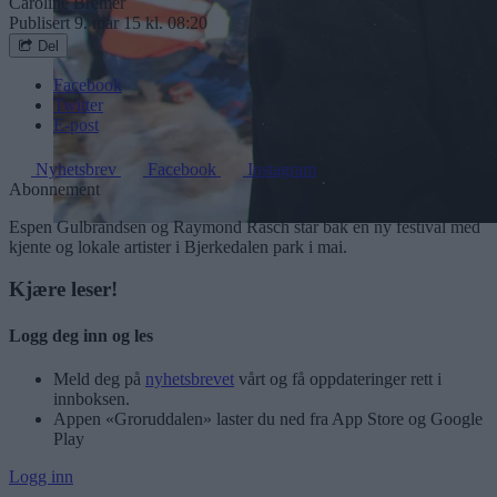
Caroline Bremer
Publisert
9. mar 15 kl. 08:20
Del
Facebook
Twitter
E-post
Nyhetsbrev
Facebook
Instagram
Abonnement
Espen Gulbrandsen og Raymond Rasch står bak en ny festival med
kjente og lokale artister i Bjerkedalen park i mai.
Kjære leser!
Logg deg inn og les
Meld deg på
nyhetsbrevet
vårt og få oppdateringer rett i
innboksen.
Appen «Groruddalen» laster du ned fra App Store og Google
Play
Logg inn