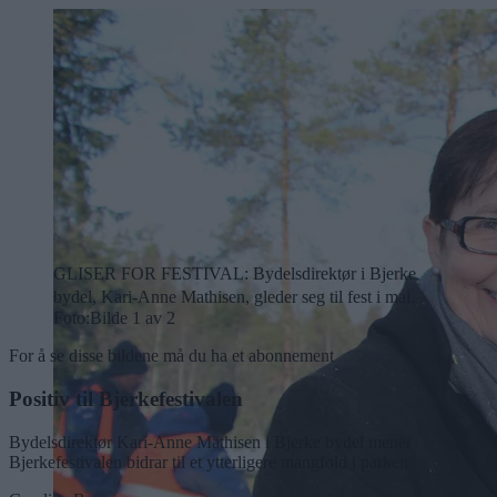
GLISER FOR FESTIVAL: Bydelsdirektør i Bjerke
bydel, Kari-Anne Mathisen, gleder seg til fest i mai.
Foto:
Bilde 1 av 2
For å se disse bildene må du ha et abonnement
Positiv til Bjerkefestivalen
Bydelsdirektør Kari-Anne Mathisen i Bjerke bydel mener
Bjerkefestivalen bidrar til et ytterligere mangfold i parken.