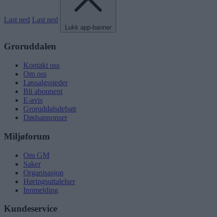
Last ned
Last ned
Lukk app-banner
Groruddalen
Kontakt oss
Om oss
Løssalgssteder
Bli abonnent
E-avis
Groruddalsdebatt
Dødsannonser
Miljøforum
Om GM
Saker
Organisasjon
Høringsuttalelser
Innmelding
Kundeservice