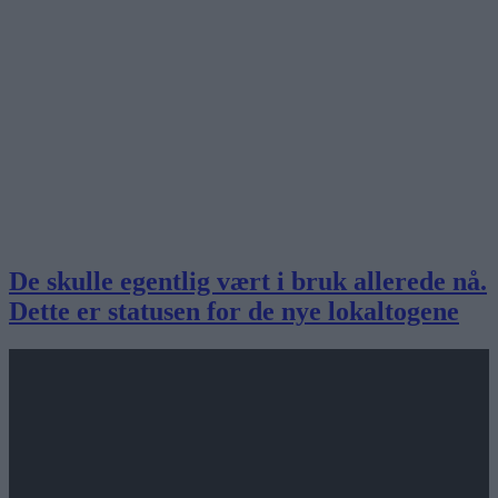
De skulle egentlig vært i bruk allerede nå.
Dette er statusen for de nye lokaltogene