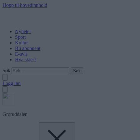
Hopp til hovedinnhold
Nyheter
Sport
Kultur
Bli abonnent
E-avis
Hva skjer?
Søk
Logg inn
Groruddalen