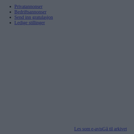
Privatannonser
Bedriftsannonser
Send inn gratulasjon
Ledige stillinger
Les som e-avis
Gå til arkivet