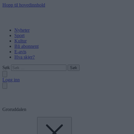
Hopp til hovedinnhold
Nyheter
Sport
Kultur
Bli abonnent
E-avis
Hva skjer?
Søk
Logg inn
Groruddalen