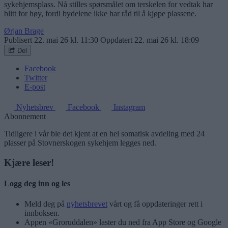
sykehjemsplass. Nå stilles spørsmålet om terskelen for vedtak har
blitt for høy, fordi bydelene ikke har råd til å kjøpe plassene.
Ørjan Brage
Publisert
22. mai 26 kl. 11:30
Oppdatert
22. mai 26 kl. 18:09
Del
Facebook
Twitter
E-post
Nyhetsbrev
Facebook
Instagram
Abonnement
Tidligere i vår ble det kjent at en hel somatisk avdeling med 24
plasser på Stovnerskogen sykehjem legges ned.
Kjære leser!
Logg deg inn og les
Meld deg på
nyhetsbrevet
vårt og få oppdateringer rett i
innboksen.
Appen «Groruddalen» laster du ned fra App Store og Google