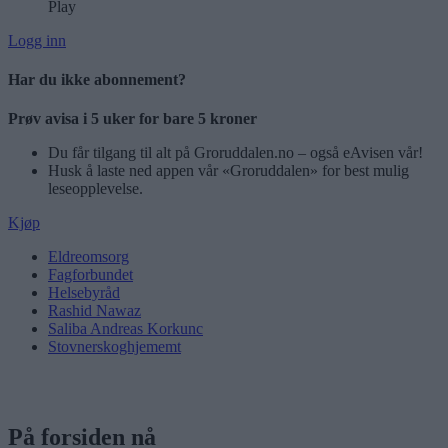
Play
Logg inn
Har du ikke abonnement?
Prøv avisa i 5 uker for bare 5 kroner
Du får tilgang til alt på Groruddalen.no – også eAvisen vår!
Husk å laste ned appen vår «Groruddalen» for best mulig
leseopplevelse.
Kjøp
Eldreomsorg
Fagforbundet
Helsebyråd
Rashid Nawaz
Saliba Andreas Korkunc
Stovnerskoghjememt
På forsiden nå