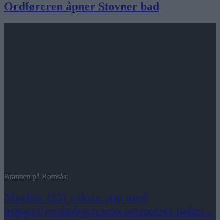
Ordføreren åpner Stovner bad
Brannen på Romsås:
Markus (25) vokste opp med
uthuset/eneboligen som nærmeste nabo: –