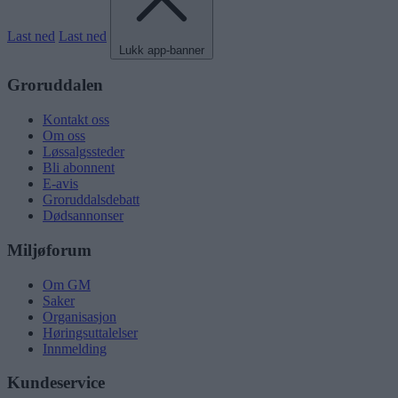
Last ned
Last ned
Lukk app-banner
Groruddalen
Kontakt oss
Om oss
Løssalgssteder
Bli abonnent
E-avis
Groruddalsdebatt
Dødsannonser
Miljøforum
Om GM
Saker
Organisasjon
Høringsuttalelser
Innmelding
Kundeservice