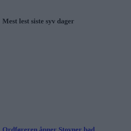
Mest lest siste syv dager
Ordføreren åpner Stovner bad