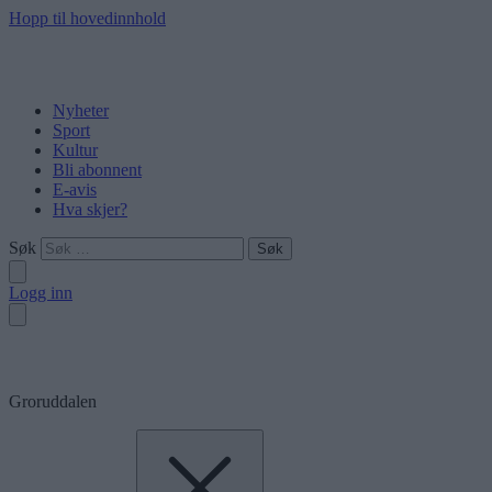
Hopp til hovedinnhold
Nyheter
Sport
Kultur
Bli abonnent
E-avis
Hva skjer?
Søk
Logg inn
Groruddalen