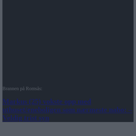
Brannen på Romsås:
Markus (25) vokste opp med
uthuset/eneboligen som nærmeste nabo: –
Veldig trist syn