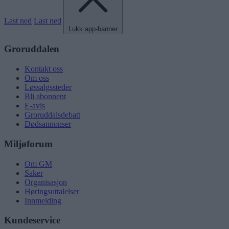
Last ned
Last ned
Lukk app-banner
Groruddalen
Kontakt oss
Om oss
Løssalgssteder
Bli abonnent
E-avis
Groruddalsdebatt
Dødsannonser
Miljøforum
Om GM
Saker
Organisasjon
Høringsuttalelser
Innmelding
Kundeservice