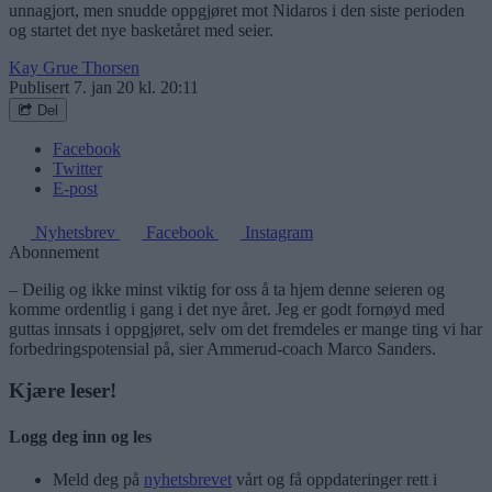
unnagjort, men snudde oppgjøret mot Nidaros i den siste perioden
og startet det nye basketåret med seier.
Kay Grue Thorsen
Publisert
7. jan 20 kl. 20:11
Del
Facebook
Twitter
E-post
Nyhetsbrev
Facebook
Instagram
Abonnement
– Deilig og ikke minst viktig for oss å ta hjem denne seieren og
komme ordentlig i gang i det nye året. Jeg er godt fornøyd med
guttas innsats i oppgjøret, selv om det fremdeles er mange ting vi har
forbedringspotensial på, sier Ammerud-coach Marco Sanders.
Kjære leser!
Logg deg inn og les
Meld deg på
nyhetsbrevet
vårt og få oppdateringer rett i