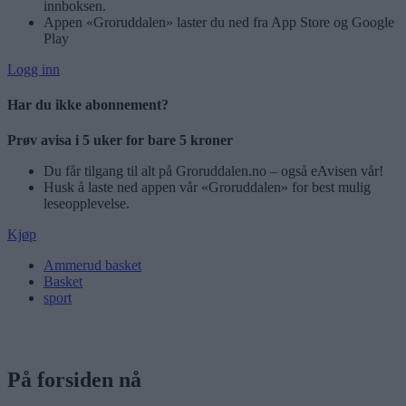
innboksen.
Appen «Groruddalen» laster du ned fra App Store og Google
Play
Logg inn
Har du ikke abonnement?
Prøv avisa i 5 uker for bare 5 kroner
Du får tilgang til alt på Groruddalen.no – også eAvisen vår!
Husk å laste ned appen vår «Groruddalen» for best mulig
leseopplevelse.
Kjøp
Ammerud basket
Basket
sport
På forsiden nå