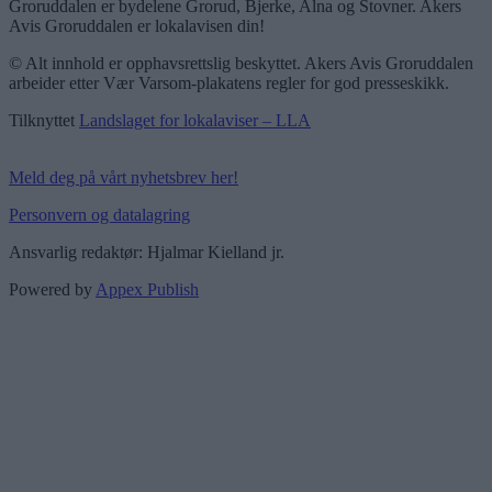
Groruddalen er bydelene Grorud, Bjerke, Alna og Stovner. Akers
Avis Groruddalen er lokalavisen din!
© Alt innhold er opphavsrettslig beskyttet. Akers Avis Groruddalen
arbeider etter Vær Varsom-plakatens regler for god presseskikk.
Tilknyttet
Landslaget for lokalaviser – LLA
Meld deg på vårt nyhetsbrev her!
Personvern og datalagring
Ansvarlig redaktør: Hjalmar Kielland jr.
Powered by
Appex Publish