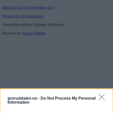
Meld deg på vårt nyhetsbrev her!
Personvern og datalagring
Ansvarlig redaktør: Hjalmar Kielland jr.
Powered by
Appex Publish
groruddalen.no -
Do Not Process My Personal
Information