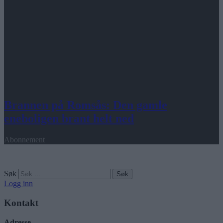
Brannen på Romsås: Den gamle
eneboligen brant helt ned
Abonnement
Søk
Logg inn
Kontakt
Adresse