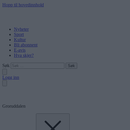
Hopp til hovedinnhold
Nyheter
Sport
Kultur
Bli abonnent
E-avis
Hva skjer?
Søk
Logg inn
Groruddalen