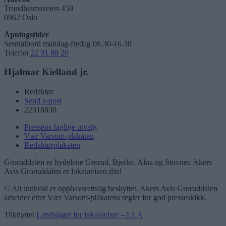
Trondheimsveien 459
0962 Oslo
Åpningstider
Sentralbord mandag-fredag 08.30-16.30
Telefon
22 91 88 20
Hjalmar Kielland jr.
Redaktør
Send e-post
22918830
Pressens faglige utvalg
Vær Varsom-plakaten
Redaktørplakaten
Groruddalen er bydelene Grorud, Bjerke, Alna og Stovner. Akers
Avis Groruddalen er lokalavisen din!
© Alt innhold er opphavsrettslig beskyttet. Akers Avis Groruddalen
arbeider etter Vær Varsom-plakatens regler for god presseskikk.
Tilknyttet
Landslaget for lokalaviser – LLA