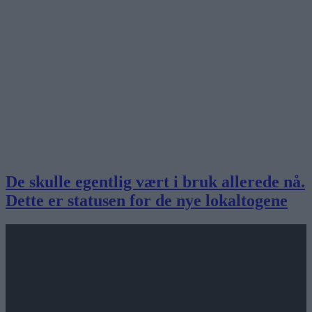
De skulle egentlig vært i bruk allerede nå.
Dette er statusen for de nye lokaltogene