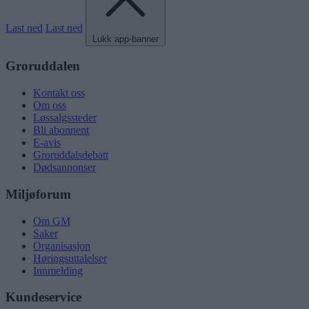
Last ned
Last ned
Lukk app-banner
Groruddalen
Kontakt oss
Om oss
Løssalgssteder
Bli abonnent
E-avis
Groruddalsdebatt
Dødsannonser
Miljøforum
Om GM
Saker
Organisasjon
Høringsuttalelser
Innmelding
Kundeservice