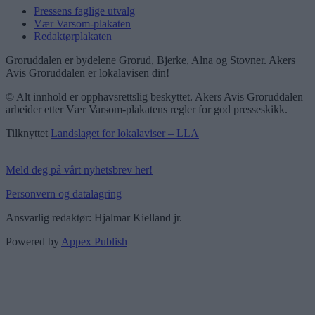
Pressens faglige utvalg
Vær Varsom-plakaten
Redaktørplakaten
Groruddalen er bydelene Grorud, Bjerke, Alna og Stovner. Akers
Avis Groruddalen er lokalavisen din!
© Alt innhold er opphavsrettslig beskyttet. Akers Avis Groruddalen
arbeider etter Vær Varsom-plakatens regler for god presseskikk.
Tilknyttet
Landslaget for lokalaviser – LLA
Meld deg på vårt nyhetsbrev her!
Personvern og datalagring
Ansvarlig redaktør: Hjalmar Kielland jr.
Powered by
Appex Publish