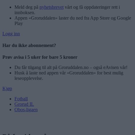
Meld deg på
nyhetsbrevet
vårt og få oppdateringer rett i
innboksen.
Appen «Groruddalen» laster du ned fra App Store og Google
Play
Logg inn
Har du ikke abonnement?
Prøv avisa i 5 uker for bare 5 kroner
Du får tilgang til alt på Groruddalen.no – også eAvisen vår!
Husk å laste ned appen vår «Groruddalen» for best mulig
leseopplevelse.
Kjøp
Fotball
Grorud IL
Obos-ligaen