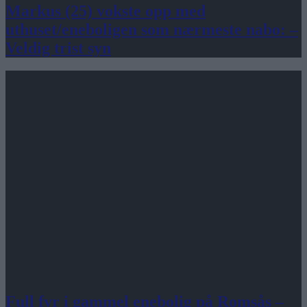
Markus (25) vokste opp med
uthuset/eneboligen som nærmeste nabo: –
Veldig trist syn
Full fyr i gammel enebolig på Romsås –