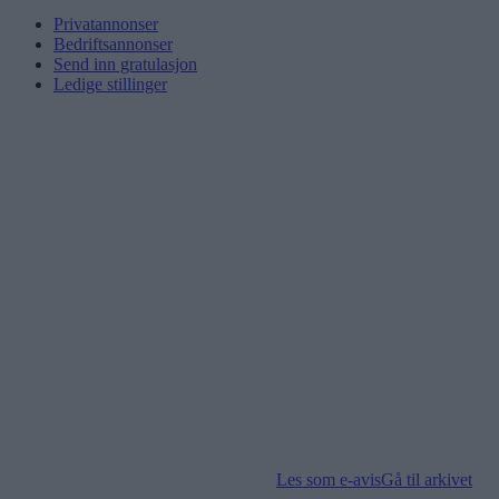
Privatannonser
Bedriftsannonser
Send inn gratulasjon
Ledige stillinger
Les som e-avis
Gå til arkivet