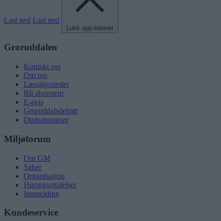
Last ned
Last ned
Lukk app-banner
Groruddalen
Kontakt oss
Om oss
Løssalgssteder
Bli abonnent
E-avis
Groruddalsdebatt
Dødsannonser
Miljøforum
Om GM
Saker
Organisasjon
Høringsuttalelser
Innmelding
Kundeservice