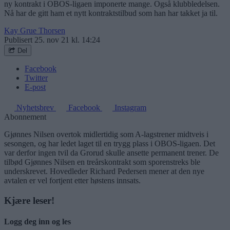
ny kontrakt i OBOS-ligaen imponerte mange. Også klubbledelsen.
Nå har de gitt ham et nytt kontraktstilbud som han har takket ja til.
Kay Grue Thorsen
Publisert
25. nov 21 kl. 14:24
Del
Facebook
Twitter
E-post
Nyhetsbrev
Facebook
Instagram
Abonnement
Gjønnes Nilsen overtok midlertidig som A-lagstrener midtveis i
sesongen, og har ledet laget til en trygg plass i OBOS-ligaen. Det
var derfor ingen tvil da Grorud skulle ansette permanent trener. De
tilbød Gjønnes Nilsen en treårskontrakt som sporenstreks ble
underskrevet. Hovedleder Richard Pedersen mener at den nye
avtalen er vel fortjent etter høstens innsats.
Kjære leser!
Logg deg inn og les