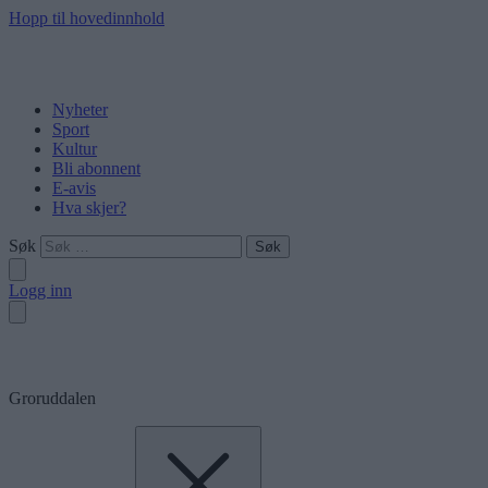
Hopp til hovedinnhold
Nyheter
Sport
Kultur
Bli abonnent
E-avis
Hva skjer?
Søk
Logg inn
Groruddalen