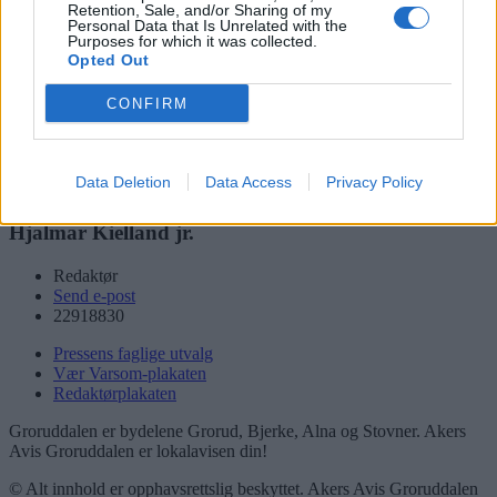
Retention, Sale, and/or Sharing of my
Personal Data that Is Unrelated with the
Kontakt
Purposes for which it was collected.
Opted Out
Adresse
Trondheimsveien 459
CONFIRM
0962 Oslo
Åpningstider
Sentralbord mandag-fredag 08.30-16.30
Data Deletion
Data Access
Privacy Policy
Telefon
22 91 88 20
Hjalmar Kielland jr.
Redaktør
Send e-post
22918830
Pressens faglige utvalg
Vær Varsom-plakaten
Redaktørplakaten
Groruddalen er bydelene Grorud, Bjerke, Alna og Stovner. Akers
Avis Groruddalen er lokalavisen din!
© Alt innhold er opphavsrettslig beskyttet. Akers Avis Groruddalen