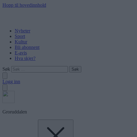
Hopp til hovedinnhold
Nyheter
Sport
Kultur
Bli abonnent
E-avis
Hva skjer?
Søk
Logg inn
Groruddalen