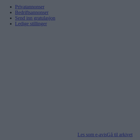
Privatannonser
Bedriftsannonser
Send inn gratulasjon
Ledige stillinger
Les som e-avis
Gå til arkivet