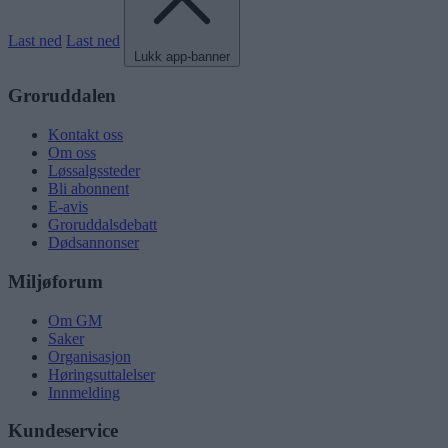
Last ned
Last ned
Lukk app-banner
Groruddalen
Kontakt oss
Om oss
Løssalgssteder
Bli abonnent
E-avis
Groruddalsdebatt
Dødsannonser
Miljøforum
Om GM
Saker
Organisasjon
Høringsuttalelser
Innmelding
Kundeservice