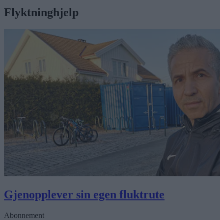
Flyktninghjelp
Gjenopplever sin egen fluktrute
Abonnement