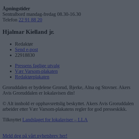
Åpningstider
Sentralbord mandag-fredag 08.30-16.30
Telefon
22 91 88 20
Hjalmar Kielland jr.
Redaktør
Send e-post
22918830
Pressens faglige utvalg
Vær Varsom-plakaten
Redaktørplakaten
Groruddalen er bydelene Grorud, Bjerke, Alna og Stovner. Akers
Avis Groruddalen er lokalavisen din!
© Alt innhold er opphavsrettslig beskyttet. Akers Avis Groruddalen
arbeider etter Vær Varsom-plakatens regler for god presseskikk.
Tilknyttet
Landslaget for lokalaviser – LLA
Meld deg på vårt nyhetsbrev her!