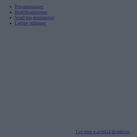
Privatannonser
Bedriftsannonser
Send inn gratulasjon
Ledige stillinger
Les som e-avis
Gå til arkivet