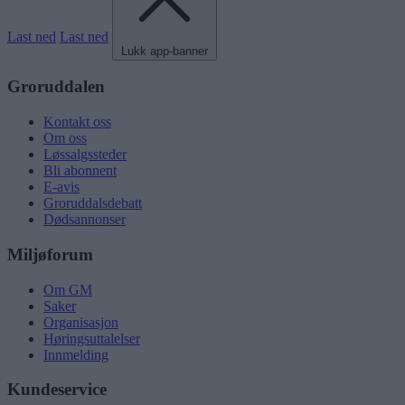
Last ned
Last ned
Lukk app-banner
Groruddalen
Kontakt oss
Om oss
Løssalgssteder
Bli abonnent
E-avis
Groruddalsdebatt
Dødsannonser
Miljøforum
Om GM
Saker
Organisasjon
Høringsuttalelser
Innmelding
Kundeservice