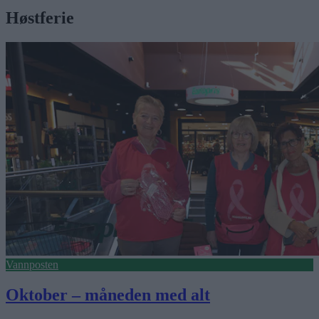
Høstferie
Vannposten
Oktober – måneden med alt