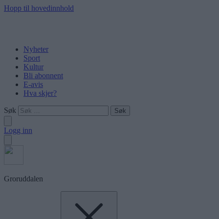
Hopp til hovedinnhold
Nyheter
Sport
Kultur
Bli abonnent
E-avis
Hva skjer?
Søk
Logg inn
Groruddalen