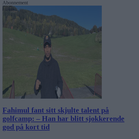
Abonnement
Fahimul fant sitt skjulte talent på
golfcamp: – Han har blitt sjokkerende
god på kort tid