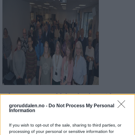
Nå tegnes Groruddalen for framtida: Stor
interesse da etaten presenterte planene
groruddalen.no -
Do Not Process My Personal
Information
Abonnement
If you wish to opt-out of the sale, sharing to third parties, or
processing of your personal or sensitive information for