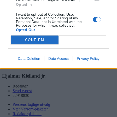
Opted In
Søk
I want to opt-out of Collection, Use,
Logg inn
Retention, Sale, and/or Sharing of my
Personal Data that Is Unrelated with the
Purposes for which it was collected.
Kontakt
Opted Out
Adresse
CONFIRM
Trondheimsveien 459
0962 Oslo
Åpningstider
Data Deletion
Data Access
Privacy Policy
Sentralbord mandag-fredag 08.30-16.30
Telefon
22 91 88 20
Hjalmar Kielland jr.
Redaktør
Send e-post
22918830
Pressens faglige utvalg
Vær Varsom-plakaten
Redaktørplakaten