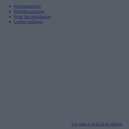
Privatannonser
Bedriftsannonser
Send inn gratulasjon
Ledige stillinger
Les som e-avis
Gå til arkivet