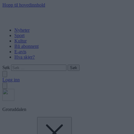
Hopp til hovedinnhold
Nyheter
Sport
Kultur
Bli abonnent
E-avis
Hva skjer?
Søk
Logg inn
Groruddalen