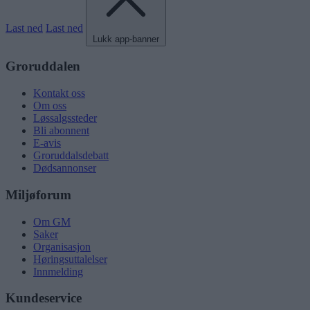
Last ned
Last ned
Lukk app-banner
Groruddalen
Kontakt oss
Om oss
Løssalgssteder
Bli abonnent
E-avis
Groruddalsdebatt
Dødsannonser
Miljøforum
Om GM
Saker
Organisasjon
Høringsuttalelser
Innmelding
Kundeservice