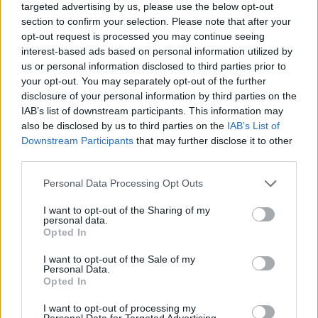
targeted advertising by us, please use the below opt-out
section to confirm your selection. Please note that after your
opt-out request is processed you may continue seeing
interest-based ads based on personal information utilized by
us or personal information disclosed to third parties prior to
your opt-out. You may separately opt-out of the further
disclosure of your personal information by third parties on the
IAB’s list of downstream participants. This information may
also be disclosed by us to third parties on the
IAB’s List of
Downstream Participants
that may further disclose it to other
third parties.
Personal Data Processing Opt Outs
Groruddalsdebatt
Kommentarer til kommuneplanens arealdel:
I want to opt-out of the Sharing of my
personal data.
Det er relevant å spørre om den massive
Opted In
boligbyggingen som nå planlegges i Oslo
I want to opt-out of the Sale of my
vil føre til de samme problemene som
Personal Data.
Opted In
man har i Sverige
I want to opt-out of processing my
Personal Data for Targeted Advertising.