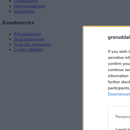
Organisasjon
Høringsuttalelser
Innmelding
Kundeservice
Privatannonser
groruddal
Bedriftsannonser
Send inn gratulasjon
Ledige stillinger
If you wish 
sensitive in
confirm you
continue se
information 
further disc
participants
Downstream 
Persona
I want t