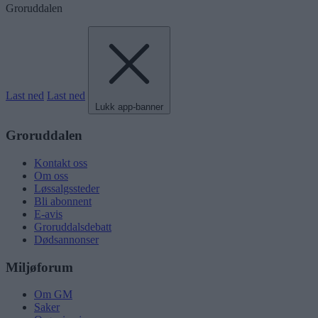
Groruddalen
Last ned
Last ned
Lukk app-banner
Groruddalen
Kontakt oss
Om oss
Løssalgssteder
Bli abonnent
E-avis
Groruddalsdebatt
Dødsannonser
Miljøforum
Om GM
Saker