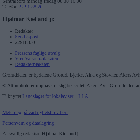
Sentralbord mandag-fredag 08.30-16.30
Telefon
22 91 88 20
Hjalmar Kielland jr.
Redaktør
Send e-post
22918830
Pressens faglige utvalg
Vær Varsom-plakaten
Redaktørplakaten
Groruddalen er bydelene Grorud, Bjerke, Alna og Stovner. Akers Avis
© Alt innhold er opphavsrettslig beskyttet. Akers Avis Groruddalen ar
Tilknyttet
Landslaget for lokalaviser – LLA
Meld deg på vårt nyhetsbrev her!
Personvern og datalagring
Ansvarlig redaktør: Hjalmar Kielland jr.