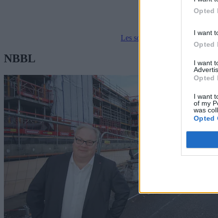
Opted 
I want t
Les som e-avis
Gå til arkivet
Opted 
NBBL
I want 
Advertis
Opted 
I want t
of my P
was col
Opted 