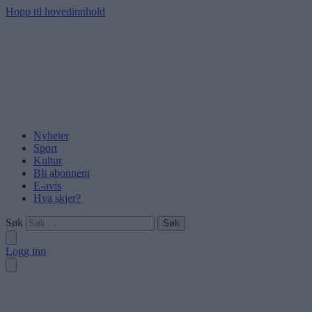
Hopp til hovedinnhold
Nyheter
Sport
Kultur
Bli abonnent
E-avis
Hva skjer?
Søk
Logg inn