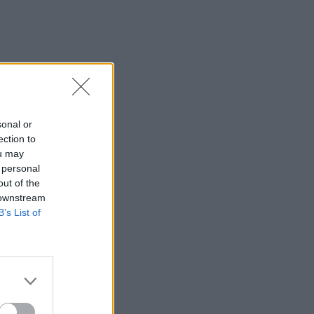
sonal or
ection to
ou may
 personal
out of the
 downstream
B’s List of