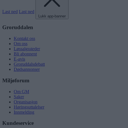
Last ned
Last ned
Lukk app-banner
Groruddalen
Kontakt oss
Om oss
Løssalgssteder
Bli abonnent
E-avis
Groruddalsdebatt
Dødsannonser
Miljøforum
Om GM
Saker
Organisasjon
Høringsuttalelser
Innmelding
Kundeservice