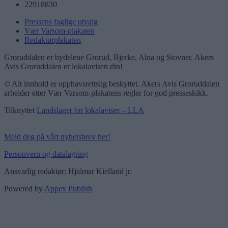
22918830
Pressens faglige utvalg
Vær Varsom-plakaten
Redaktørplakaten
Groruddalen er bydelene Grorud, Bjerke, Alna og Stovner. Akers
Avis Groruddalen er lokalavisen din!
© Alt innhold er opphavsrettslig beskyttet. Akers Avis Groruddalen
arbeider etter Vær Varsom-plakatens regler for god presseskikk.
Tilknyttet
Landslaget for lokalaviser – LLA
Meld deg på vårt nyhetsbrev her!
Personvern og datalagring
Ansvarlig redaktør: Hjalmar Kielland jr.
Powered by
Appex Publish