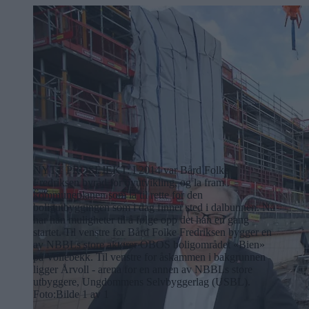
NYTT PROSEJEKT: I 2014 var Bård Folke
Fredriksen byråd for byutvikling, og la fram
kommuneplanen som la til rette for den
boligutbyggingen som i dag finner sted i dalbunnen. Nå
har han muligheter til å følge opp det han en gang
startet. Til venstre for Bård Folke Fredriksen bygger en
av NBBLs store aktører OBOS boligområdet «Bien»
på Vollebekk. Til venstre for åskammen i bakgrunnen
ligger Årvoll - arena for en annen av NBBLs store
utbyggere, Ungdommens Selvbyggerlag (USBL).
Foto:
Bilde 1 av 1