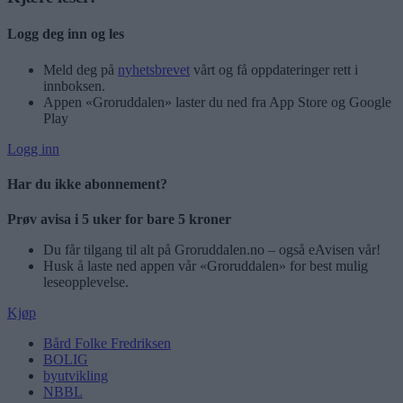
Logg deg inn og les
Meld deg på
nyhetsbrevet
vårt og få oppdateringer rett i
innboksen.
Appen «Groruddalen» laster du ned fra App Store og Google
Play
Logg inn
Har du ikke abonnement?
Prøv avisa i 5 uker for bare 5 kroner
Du får tilgang til alt på Groruddalen.no – også eAvisen vår!
Husk å laste ned appen vår «Groruddalen» for best mulig
leseopplevelse.
Kjøp
Bård Folke Fredriksen
BOLIG
byutvikling
NBBL