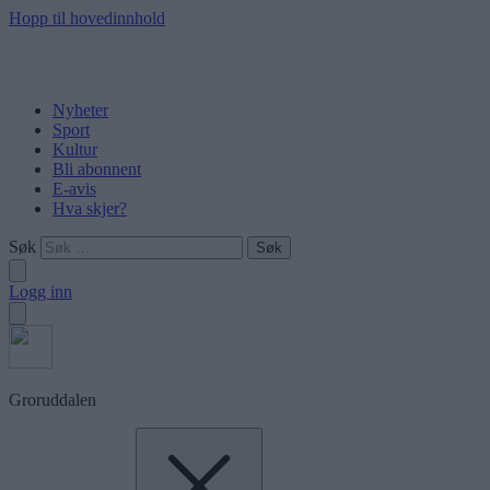
Hopp til hovedinnhold
Nyheter
Sport
Kultur
Bli abonnent
E-avis
Hva skjer?
Søk
Logg inn
Groruddalen