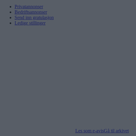
Privatannonser
Bedriftsannonser
Send inn gratulasjon
Ledige stillinger
Les som e-avis
Gå til arkivet