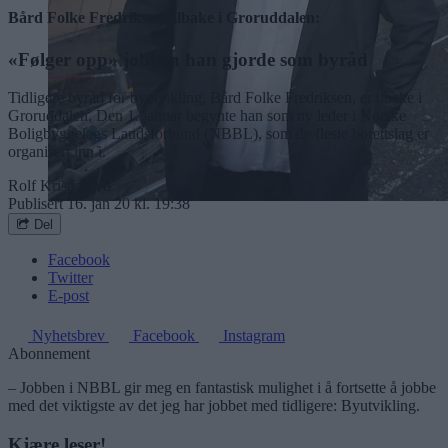
Bård Folke Fredriksen tilbake i Groruddalen:
«Følger opp» jobben han gjorde som byråd
Tidligere byråd for byutvikling, Bård Folke Fredriksen, er tibake i
Groruddalen. Den 1. januar begynte han som ny leder i Norske
Boligbyggelags Landsforbund (NBBL), som de fleste borettslag er
organisert inn i.
Rolf Kristiansen
Publisert
16. jan 20 kl. 19:38
Del
Facebook
Twitter
E-post
Nyhetsbrev
Facebook
Instagram
Abonnement
– Jobben i NBBL gir meg en fantastisk mulighet i å fortsette å jobbe
med det viktigste av det jeg har jobbet med tidligere: Byutvikling.
Kjære leser!