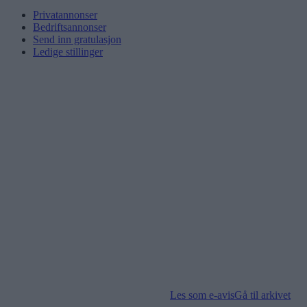
Privatannonser
Bedriftsannonser
Send inn gratulasjon
Ledige stillinger
Les som e-avis
Gå til arkivet