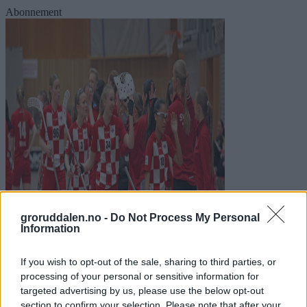
Abonnement
groruddalen.no -
Do Not Process My Personal
Information
Nærmer seg målet:
Sveiva-damene over streken
If you wish to opt-out of the sale, sharing to third parties, or
processing of your personal or sensitive information for
Abonnement
targeted advertising by us, please use the below opt-out
section to confirm your selection. Please note that after your