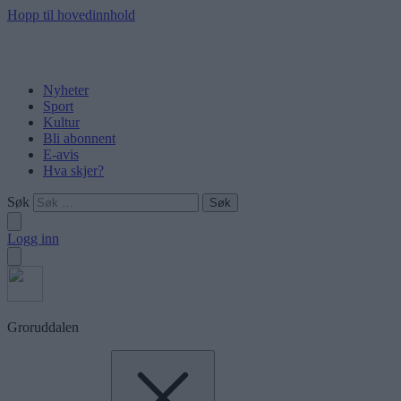
Hopp til hovedinnhold
Nyheter
Sport
Kultur
Bli abonnent
E-avis
Hva skjer?
Søk
Logg inn
Groruddalen