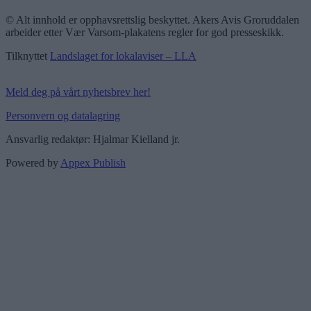
© Alt innhold er opphavsrettslig beskyttet. Akers Avis Groruddalen
arbeider etter Vær Varsom-plakatens regler for god presseskikk.
Tilknyttet
Landslaget for lokalaviser – LLA
Meld deg på vårt nyhetsbrev her!
Personvern og datalagring
Ansvarlig redaktør: Hjalmar Kielland jr.
Powered by
Appex Publish