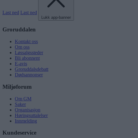
Last ned
Last ned
Lukk app-banner
Groruddalen
Kontakt oss
Om oss
Løssalgssteder
Bli abonnent
E-avis
Groruddalsdebatt
Dødsannonser
Miljøforum
Om GM
Saker
Organisasjon
Høringsuttalelser
Innmelding
Kundeservice