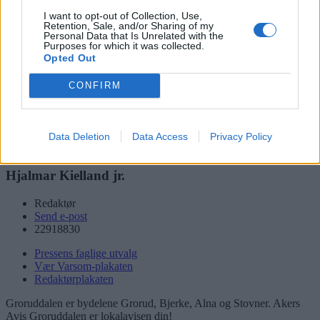
Søk
I want to opt-out of Collection, Use,
Logg inn
Retention, Sale, and/or Sharing of my
Personal Data that Is Unrelated with the
Kontakt
Purposes for which it was collected.
Opted Out
Adresse
Trondheimsveien 459
CONFIRM
0962 Oslo
Åpningstider
Sentralbord mandag-fredag 08.30-16.30
Data Deletion
Data Access
Privacy Policy
Telefon
22 91 88 20
Hjalmar Kielland jr.
Redaktør
Send e-post
22918830
Pressens faglige utvalg
Vær Varsom-plakaten
Redaktørplakaten
Groruddalen er bydelene Grorud, Bjerke, Alna og Stovner. Akers
Avis Groruddalen er lokalavisen din!