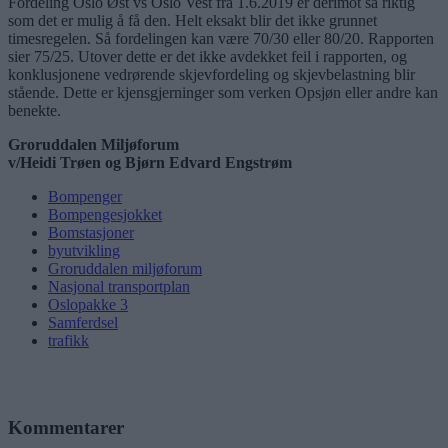
Fordeling Oslo Øst vs Oslo Vest fra 1.6.2019 er derimot så riktig
som det er mulig å få den. Helt eksakt blir det ikke grunnet
timesregelen. Så fordelingen kan være 70/30 eller 80/20. Rapporten
sier 75/25. Utover dette er det ikke avdekket feil i rapporten, og
konklusjonene vedrørende skjevfordeling og skjevbelastning blir
stående. Dette er kjensgjerninger som verken Opsjøn eller andre kan
benekte.
Groruddalen Miljøforum
v/Heidi Trøen og Bjørn Edvard Engstrøm
Bompenger
Bompengesjokket
Bomstasjoner
byutvikling
Groruddalen miljøforum
Nasjonal transportplan
Oslopakke 3
Samferdsel
trafikk
Kommentarer