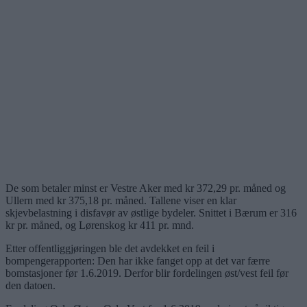
De som betaler minst er Vestre Aker med kr 372,29 pr. måned og
Ullern med kr 375,18 pr. måned. Tallene viser en klar
skjevbelastning i disfavør av østlige bydeler. Snittet i Bærum er 316
kr pr. måned, og Lørenskog kr 411 pr. mnd.
Etter offentliggjøringen ble det avdekket en feil i
bompengerapporten: Den har ikke fanget opp at det var færre
bomstasjoner før 1.6.2019. Derfor blir fordelingen øst/vest feil før
den datoen.