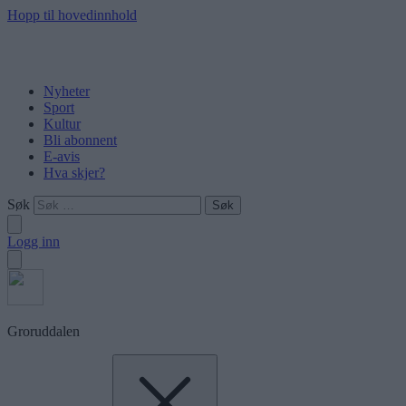
Hopp til hovedinnhold
Nyheter
Sport
Kultur
Bli abonnent
E-avis
Hva skjer?
Søk
Logg inn
Groruddalen