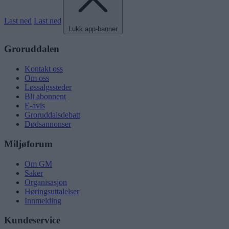
Last ned
Last ned
Lukk app-banner
Groruddalen
Kontakt oss
Om oss
Løssalgssteder
Bli abonnent
E-avis
Groruddalsdebatt
Dødsannonser
Miljøforum
Om GM
Saker
Organisasjon
Høringsuttalelser
Innmelding
Kundeservice