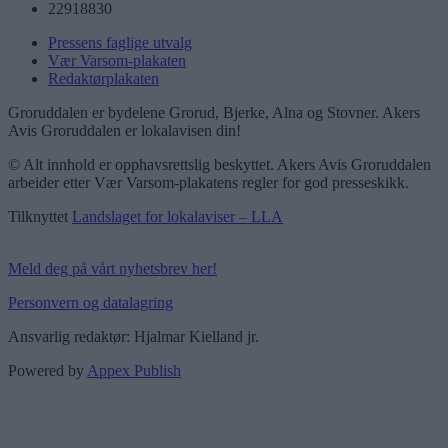
22918830
Pressens faglige utvalg
Vær Varsom-plakaten
Redaktørplakaten
Groruddalen er bydelene Grorud, Bjerke, Alna og Stovner. Akers
Avis Groruddalen er lokalavisen din!
© Alt innhold er opphavsrettslig beskyttet. Akers Avis Groruddalen
arbeider etter Vær Varsom-plakatens regler for god presseskikk.
Tilknyttet
Landslaget for lokalaviser – LLA
Meld deg på vårt nyhetsbrev her!
Personvern og datalagring
Ansvarlig redaktør: Hjalmar Kielland jr.
Powered by
Appex Publish