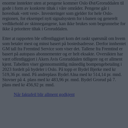
enorme inntekter uten at pengene kommer Oslo Øst/Groruddalen til
gode i form av konkrete tiltak i våre områder. Pengene går i
hovedsak «rett vest». Investeringer som gjelder for hele Oslo-
regionen, for eksempel nytt signalsystem for t-banen og generelt
vedlikehold av skinnegangene, kan ikke brukes som begrunnelse for
ikke å prioritere tiltak i Groruddalen.
Etter at rapporten ble offentliggjort kom det raskt spørsmål om hvem
som betaler mest og minst basert på bostedsadresse. Derfor innhentet
GM tall fra Fremtind Service som viser det. Tallene fra Fremtind er
basert på autopass abonnementer og er helt eksakte. Oversikten har
vært offentliggjort i Akers Avis Groruddalen tidligere og er allment
kjent. Tabellen viser gjennomsnittlig månedlig bompengebetaling i
2023 fordelt på bydeler i Oslo. På topp er Bydel Bjerke med kr
519,36 pr. mnd. På andreplass Bydel Alna med kr 514,14 pr. mnd.
Stovner på 4. plass med kr 483,96 pr. mnd. Bydel Grorud på 7.
plass med kr 456,92 pr. mnd.
Når faktafeil blir allment godkjent