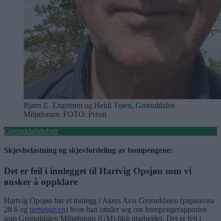
Bjørn E. Engstrøm og Heidi Trøen, Groruddalen
Miljøforum.
FOTO: Privat
Groruddalsdebatt
Skjevbelastning og skjevfordeling av bompengene:
Det er feil i innlegget til Hartvig Opsjøn som vi
ønsker å oppklare
Hartvig Opsjøn har et innlegg i Akers Avis Groruddalen (papiravisa
28.6 og
nettutgaven
) hvor han uttaler seg om bompengerapporten
som Groruddalen Miljøforum (GM) fikk utarbeidet. Det er feil i