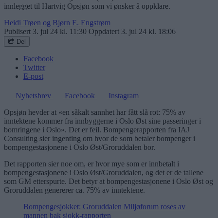
innlegget til Hartvig Opsjøn som vi ønsker å oppklare.
Heidi Trøen og Bjørn E. Engstrøm
Publisert
3. jul 24 kl. 11:30
Oppdatert
3. jul 24 kl. 18:06
Del
Facebook
Twitter
E-post
Nyhetsbrev
Facebook
Instagram
Opsjøn hevder at «en såkalt sannhet har fått slå rot: 75% av
inntektene kommer fra innbyggerne i Oslo Øst sine passeringer i
bomringene i Oslo». Det er feil. Bompengerapporten fra IAJ
Consulting sier ingenting om hvor de som betaler bompenger i
bompengestasjonene i Oslo Øst/Groruddalen bor.
Det rapporten sier noe om, er hvor mye som er innbetalt i
bompengestasjonene i Oslo Øst/Groruddalen, og det er de tallene
som GM etterspurte. Det betyr at bompengestasjonene i Oslo Øst og
Groruddalen genererer ca. 75% av inntektene.
Bompengesjokket: Groruddalen Miljøforum roses av
mannen bak sjokk-rapporten