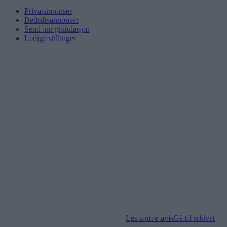
Privatannonser
Bedriftsannonser
Send inn gratulasjon
Ledige stillinger
Les som e-avis
Gå til arkivet