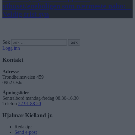
uthuset/eneboligen som nærmeste nabo: –
Veldig trist syn
Søk
Logg inn
Kontakt
Adresse
Trondheimsveien 459
0962 Oslo
Åpningstider
Sentralbord mandag-fredag 08.30-16.30
Telefon
22 91 88 20
Hjalmar Kielland jr.
Redaktør
Send e-post