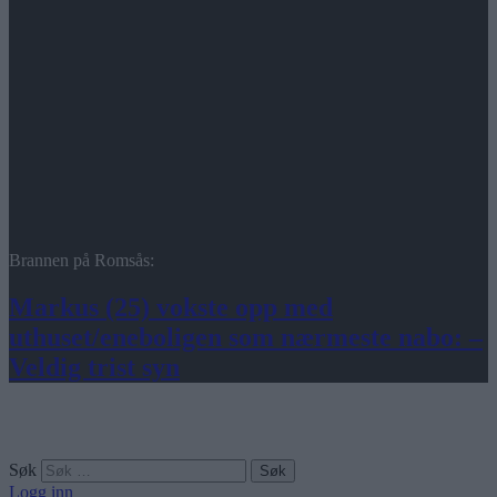
Brannen på Romsås:
Markus (25) vokste opp med
uthuset/eneboligen som nærmeste nabo: –
Veldig trist syn
Søk
Logg inn