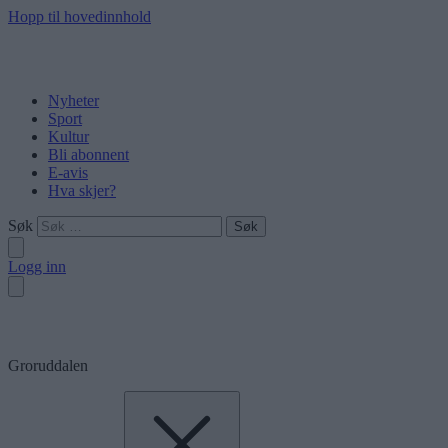
Hopp til hovedinnhold
Nyheter
Sport
Kultur
Bli abonnent
E-avis
Hva skjer?
Søk
Logg inn
Groruddalen