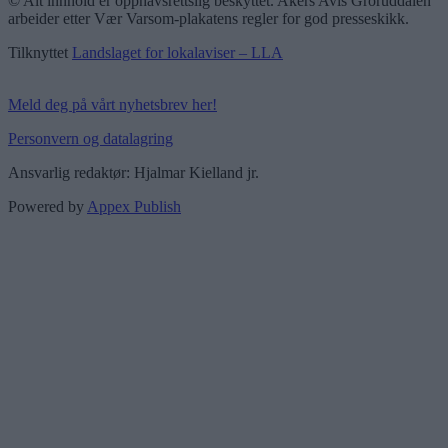
© Alt innhold er opphavsrettslig beskyttet. Akers Avis Groruddalen
arbeider etter Vær Varsom-plakatens regler for god presseskikk.
Tilknyttet
Landslaget for lokalaviser – LLA
Meld deg på vårt nyhetsbrev her!
Personvern og datalagring
Ansvarlig redaktør: Hjalmar Kielland jr.
Powered by
Appex Publish