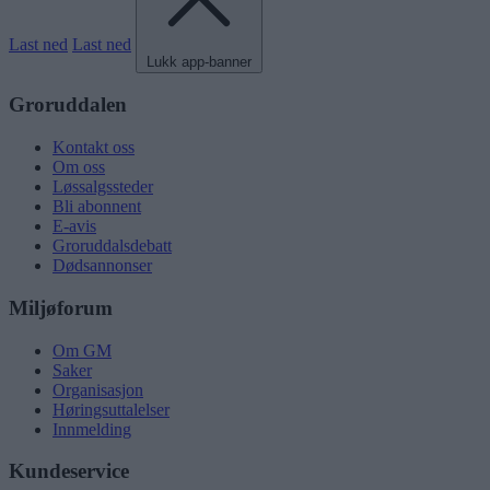
Last ned
Last ned
Lukk app-banner
Groruddalen
Kontakt oss
Om oss
Løssalgssteder
Bli abonnent
E-avis
Groruddalsdebatt
Dødsannonser
Miljøforum
Om GM
Saker
Organisasjon
Høringsuttalelser
Innmelding
Kundeservice