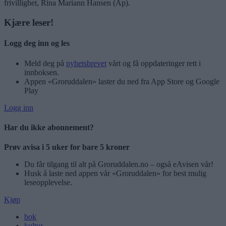
frivillighet, Rina Mariann Hansen (Ap).
Kjære leser!
Logg deg inn og les
Meld deg på
nyhetsbrevet
vårt og få oppdateringer rett i
innboksen.
Appen «Groruddalen» laster du ned fra App Store og Google
Play
Logg inn
Har du ikke abonnement?
Prøv avisa i 5 uker for bare 5 kroner
Du får tilgang til alt på Groruddalen.no – også eAvisen vår!
Husk å laste ned appen vår «Groruddalen» for best mulig
leseopplevelse.
Kjøp
bok
kultur