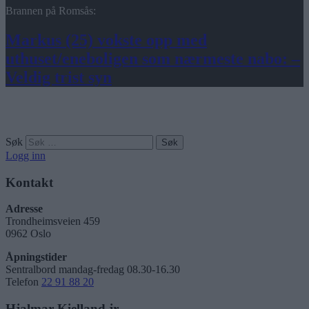
Brannen på Romsås:
Markus (25) vokste opp med
uthuset/eneboligen som nærmeste nabo: –
Veldig trist syn
Søk
Logg inn
Kontakt
Adresse
Trondheimsveien 459
0962 Oslo
Åpningstider
Sentralbord mandag-fredag 08.30-16.30
Telefon
22 91 88 20
Hjalmar Kielland jr.