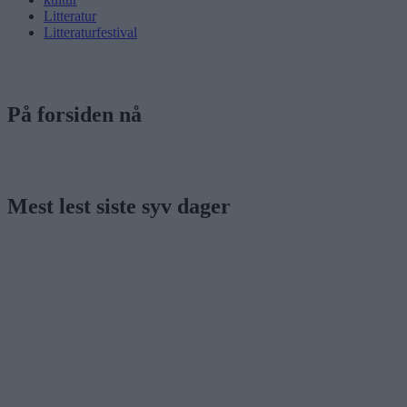
Litteratur
Litteraturfestival
På forsiden nå
Mest lest siste syv dager