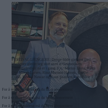
FESTIVALGJENGERE: Denne blide gjengen med
lesehester gleder seg stort over at Groruddalen
Litteraturfestival nå er i gang. F.v.: Marius Trana, Bjørn
Ove Mørch Larsen, Rina Mariann Hansen, Grethe
Fossli, Rashid Nawaz og Knut Skansen. Foto:
Bilde 1
av 4
For å se disse bildene må du ha et abonnement
For å se disse bildene må du ha et abonnement
For å se disse bildene må du ha et abonnement