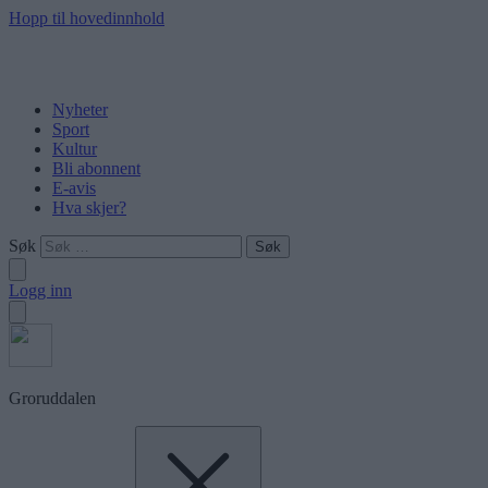
Hopp til hovedinnhold
Nyheter
Sport
Kultur
Bli abonnent
E-avis
Hva skjer?
Søk
Logg inn
Groruddalen