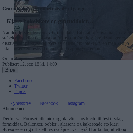
Groruddalen Litteraturfestival er i gang:
– Kjære bokelskere og groruddøler…
Når den første utgaven av Groruddalen Litteraturfestival nå går av
stabelen, handler det først og fremst om foredrag, høytlesninger og
diskusjoner på kryss og tvers av dalens biblioteker. Men man kan jo
ikke lansere en festival uten en liten åpningsseremoni.
Ørjan Brage
Publisert
12. sep 18 kl. 14:09
Del
Facebook
Twitter
E-post
Nyhetsbrev
Facebook
Instagram
Abonnement
Derfor var Furuset bibliotek og aktivitetshus kledd til fest tirsdag
formiddag. Ballonger, bobler i glassene og kakespade sto klart.
Æresgjesten og offisiell festivalåpner var byråd for kultur, idrett og