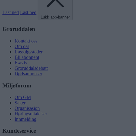
Last ned
Last ned
Lukk app-banner
Groruddalen
Kontakt oss
Om oss
Løssalgssteder
Bli abonnent
E-avis
Groruddalsdebatt
Dødsannonser
Miljøforum
Om GM
Saker
Organisasjon
Høringsuttalelser
Innmelding
Kundeservice