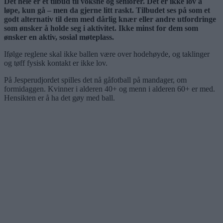
Det hele er et tilbud til voksne og seniorer. Det er ikke lov å
løpe, kun gå – men da gjerne litt raskt. Tilbudet ses på som et
godt alternativ til dem med dårlig knær eller andre utfordringe
som ønsker å holde seg i aktivitet. Ikke minst for dem som
ønsker en aktiv, sosial møteplass.
Ifølge reglene skal ikke ballen være over hodehøyde, og taklinger
og tøff fysisk kontakt er ikke lov.
På Jesperudjordet spilles det nå gåfotball på mandager, om
formidaggen. Kvinner i alderen 40+ og menn i alderen 60+ er med.
Hensikten er å ha det gøy med ball.