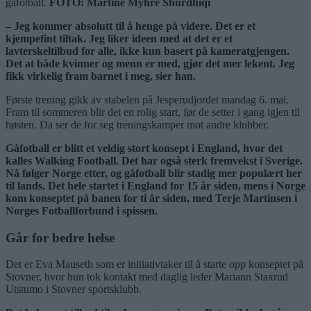
gåfotball.
FOTO: Martine Myhre Shurdhiqi
– Jeg kommer absolutt til å henge på videre. Det er et
kjempefint tiltak. Jeg liker ideen med at det er et
lavterskeltilbud for alle, ikke kun basert på kameratgjengen.
Det at både kvinner og menn er med, gjør det mer lekent. Jeg
fikk virkelig fram barnet i meg, sier han.
Første trening gikk av stabelen på Jesperudjordet mandag 6. mai.
Fram til sommeren blir det en rolig start, før de setter i gang igjen til
høsten. Da ser de for seg treningskamper mot andre klubber.
Gåfotball er blitt et veldig stort konsept i England, hvor det
kalles Walking Football. Det har også sterk fremvekst i Sverige.
Nå følger Norge etter, og gåfotball blir stadig mer populært her
til lands. Det hele startet i England for 15 år siden, mens i Norge
kom konseptet på banen for ti år siden, med Terje Martinsen i
Norges Fotballforbund i spissen.
Går for bedre helse
Det er Eva Mauseth som er initiativtaker til å starte opp konseptet på
Stovner, hvor hun tok kontakt med daglig leder Mariann Staxrud
Utstumo i Stovner sportsklubb.