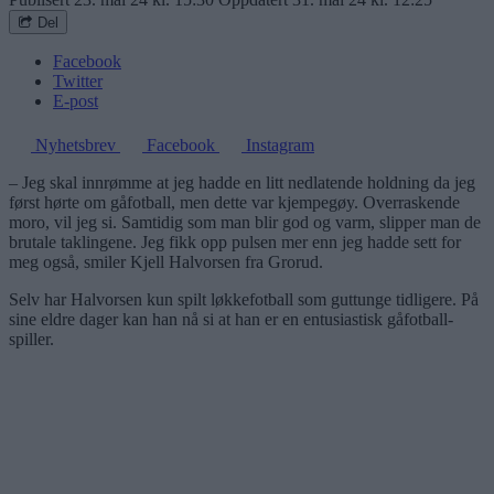
Del
Facebook
Twitter
E-post
Nyhetsbrev
Facebook
Instagram
– Jeg skal innrømme at jeg hadde en litt nedlatende holdning da jeg
først hørte om gåfotball, men dette var kjempegøy. Overraskende
moro, vil jeg si. Samtidig som man blir god og varm, slipper man de
brutale taklingene. Jeg fikk opp pulsen mer enn jeg hadde sett for
meg også, smiler Kjell Halvorsen fra Grorud.
Selv har Halvorsen kun spilt løkkefotball som guttunge tidligere. På
sine eldre dager kan han nå si at han er en entusiastisk gåfotball-
spiller.