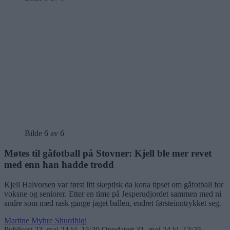
Bilde 6 av 6
Møtes til gåfotball på Stovner: Kjell ble mer revet
med enn han hadde trodd
Kjell Halvorsen var først litt skeptisk da kona tipset om gåfotball for
voksne og seniorer. Etter en time på Jesperudjordet sammen med ni
andre som med rask gange jaget ballen, endret førsteinntrykket seg.
Martine Myhre Shurdhiqi
Publisert
23. mai 24 kl. 15:30
Oppdatert
31. mai 24 kl. 12:25