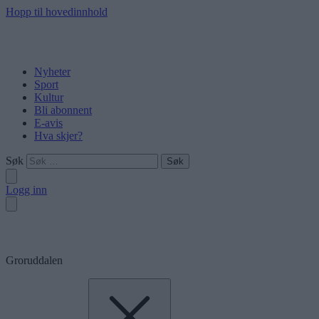
Hopp til hovedinnhold
Nyheter
Sport
Kultur
Bli abonnent
E-avis
Hva skjer?
Søk
Logg inn
Groruddalen