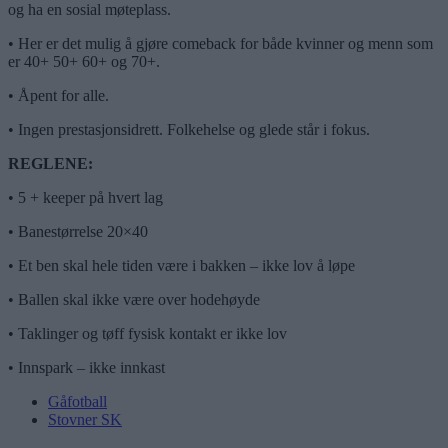
og ha en sosial møteplass.
• Her er det mulig å gjøre comeback for både kvinner og menn som
er 40+ 50+ 60+ og 70+.
• Åpent for alle.
• Ingen prestasjonsidrett. Folkehelse og glede står i fokus.
REGLENE:
• 5 + keeper på hvert lag
• Banestørrelse 20×40
• Et ben skal hele tiden være i bakken – ikke lov å løpe
• Ballen skal ikke være over hodehøyde
• Taklinger og tøff fysisk kontakt er ikke lov
• Innspark – ikke innkast
Gåfotball
Stovner SK