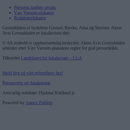
Pressens faglige utvalg
Vær Varsom-plakaten
Redaktørplakaten
Groruddalen er bydelene Grorud, Bjerke, Alna og Stovner. Akers
Avis Groruddalen er lokalavisen din!
© Alt innhold er opphavsrettslig beskyttet. Akers Avis Groruddalen
arbeider etter Vær Varsom-plakatens regler for god presseskikk.
Tilknyttet
Landslaget for lokalaviser – LLA
Meld deg på vårt nyhetsbrev her!
Personvern og datalagring
Ansvarlig redaktør: Hjalmar Kielland jr.
Powered by
Appex Publish