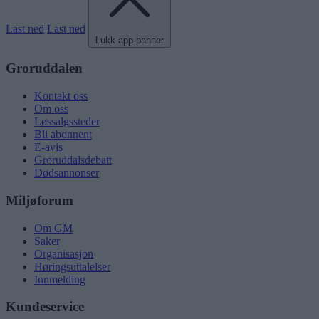
Last ned
Last ned
Lukk app-banner
Groruddalen
Kontakt oss
Om oss
Løssalgssteder
Bli abonnent
E-avis
Groruddalsdebatt
Dødsannonser
Miljøforum
Om GM
Saker
Organisasjon
Høringsuttalelser
Innmelding
Kundeservice