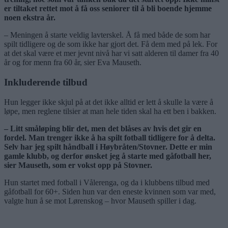
er tiltaket rettet mot å få oss seniorer til å bli boende hjemme
noen ekstra år.
– Meningen å starte veldig lavterskel. Å få med både de som har
spilt tidligere og de som ikke har gjort det. Få dem med på lek. For
at det skal være et mer jevnt nivå har vi satt alderen til damer fra 40
år og for menn fra 60 år, sier Eva Mauseth.
Inkluderende tilbud
Hun legger ikke skjul på at det ikke alltid er lett å skulle la være å
løpe, men reglene tilsier at man hele tiden skal ha ett ben i bakken.
– Litt småløping blir det, men det blåses av hvis det gir en
fordel. Man trenger ikke å ha spilt fotball tidligere for å delta.
Selv har jeg spilt håndball i Høybråten/Stovner. Dette er min
gamle klubb, og derfor ønsket jeg å starte med gåfotball her,
sier Mauseth, som er vokst opp på Stovner.
Hun startet med fotball i Vålerenga, og da i klubbens tilbud med
gåfotball for 60+. Siden hun var den eneste kvinnen som var med,
valgte hun å se mot Lørenskog – hvor Mauseth spiller i dag.