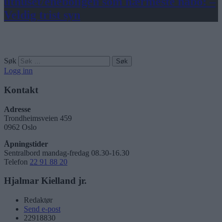
uthuset/eneboligen som nærmeste nabo: –
Veldig trist syn
Søk
Logg inn
Kontakt
Adresse
Trondheimsveien 459
0962 Oslo
Åpningstider
Sentralbord mandag-fredag 08.30-16.30
Telefon
22 91 88 20
Hjalmar Kielland jr.
Redaktør
Send e-post
22918830