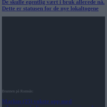
De skulle egentlig vært i bruk allerede nå.
Dette er statusen for de nye lokaltogene
Brannen på Romsås:
Markus (25) vokste opp med