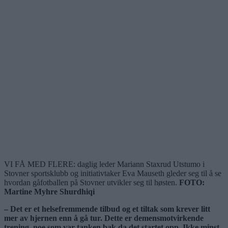
VI FÅ MED FLERE: daglig leder Mariann Staxrud Utstumo i
Stovner sportsklubb og initiativtaker Eva Mauseth gleder seg til å se
hvordan gåfotballen på Stovner utvikler seg til høsten.
FOTO:
Martine Myhre Shurdhiqi
– Det er et helsefremmende tilbud og et tiltak som krever litt
mer av hjernen enn å gå tur. Dette er demensmotvirkende
trening, noe som var tanken bak da det startet opp. Ikke minst