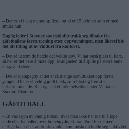
– Der er vi i dag mange spillere, og vi er 15 kvinner som er med,
smiler hun.
Daglig leder i Stovner sportsklubb trakk seg tilbake fra
gåfotballens første trening etter oppvarmingen, men likevel ble
det litt titting ut av vinduet fra kontoret.
– Det så ut som de hadde det veldig gøy. Vi har også plass til flere,
så her er det bare å møte opp. Muligheten til å spille på større bane
er også til stede.
– Det er kjempegøy at det er så mange som dukket opp første
gangen. Det er et veldig godt tiltak, som først og fremst er
helsefremmende. Rett og slett et folkehelsetiltak, sier Mariann
Staxrud Utstumo.
GÅFOTBALL
• En variasjon av vanlig fotball, hvor man ikke har lov til å løpe,
takle eller ha ballen over hodehøyde. Et bra tilbud for de med
dårlige knær eller andre skavanker som ønsker å holde seg i aktivitet