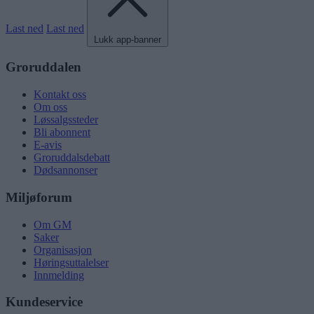
Last ned
Last ned
Lukk app-banner
Groruddalen
Kontakt oss
Om oss
Løssalgssteder
Bli abonnent
E-avis
Groruddalsdebatt
Dødsannonser
Miljøforum
Om GM
Saker
Organisasjon
Høringsuttalelser
Innmelding
Kundeservice