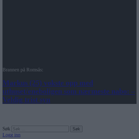
Brannen på Romsås:
Markus (25) vokste opp med
uthuset/eneboligen som nærmeste nabo: –
Veldig trist syn
Søk
Logg inn