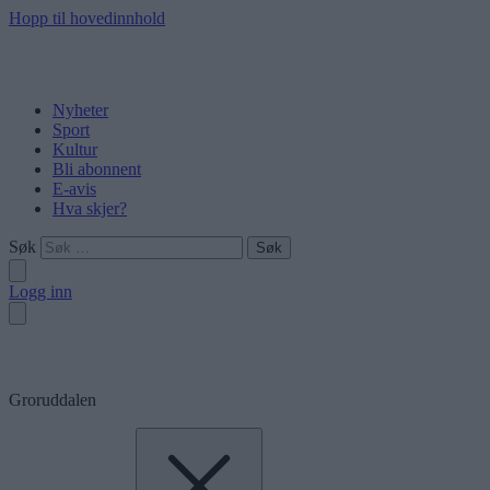
Hopp til hovedinnhold
Nyheter
Sport
Kultur
Bli abonnent
E-avis
Hva skjer?
Søk
Logg inn
Groruddalen