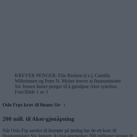
KREVER PENGER: Elin Risåsen (t.v.), Camilla
Wilhelmsen og Peter N. Myhre krever at finansminister
Siv Jensen finner penger til å gjenåpne Aker sykehus.
Foto:
Bilde 1 av 1
Oslo Frps krav til finans-Siv :
200 mill. til Aker-gjenåpning
Når Oslo Frp samles til årsmøte på lørdag har de ett krav til
finansminister Siv Jensen: At hun øremerker 200 millioner kroner til