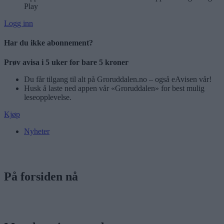
Play
Logg inn
Har du ikke abonnement?
Prøv avisa i 5 uker for bare 5 kroner
Du får tilgang til alt på Groruddalen.no – også eAvisen vår!
Husk å laste ned appen vår «Groruddalen» for best mulig
leseopplevelse.
Kjøp
Nyheter
På forsiden nå