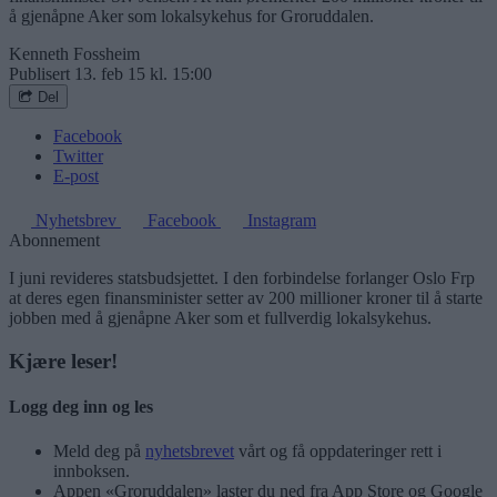
å gjenåpne Aker som lokalsykehus for Groruddalen.
Kenneth Fossheim
Publisert
13. feb 15 kl. 15:00
Del
Facebook
Twitter
E-post
Nyhetsbrev
Facebook
Instagram
Abonnement
I juni revideres statsbudsjettet. I den forbindelse forlanger Oslo Frp
at deres egen finansminister setter av 200 millioner kroner til å starte
jobben med å gjenåpne Aker som et fullverdig lokalsykehus.
Kjære leser!
Logg deg inn og les
Meld deg på
nyhetsbrevet
vårt og få oppdateringer rett i
innboksen.
Appen «Groruddalen» laster du ned fra App Store og Google