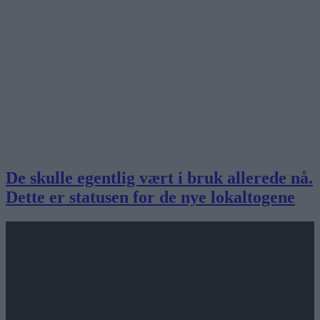
De skulle egentlig vært i bruk allerede nå.
Dette er statusen for de nye lokaltogene