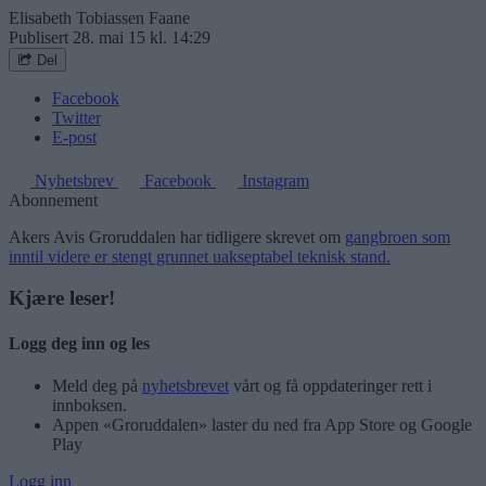
Elisabeth Tobiassen Faane
Publisert
28. mai 15 kl. 14:29
Del
Facebook
Twitter
E-post
Nyhetsbrev
Facebook
Instagram
Abonnement
Akers Avis Groruddalen har tidligere skrevet om
gangbroen som
inntil videre er stengt grunnet uakseptabel teknisk stand.
Kjære leser!
Logg deg inn og les
Meld deg på
nyhetsbrevet
vårt og få oppdateringer rett i
innboksen.
Appen «Groruddalen» laster du ned fra App Store og Google
Play
Logg inn