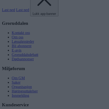
Last ned
Last ned
Lukk app-banner
Groruddalen
Kontakt oss
Om oss
Løssalgssteder
Bli abonnent
E-avis
Groruddalsdebatt
Dødsannonser
Miljøforum
Om GM
Saker
Organisasjon
Høringsuttalelser
Innmelding
Kundeservice