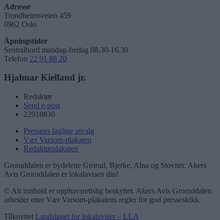
Adresse
Trondheimsveien 459
0962 Oslo
Åpningstider
Sentralbord mandag-fredag 08.30-16.30
Telefon
22 91 88 20
Hjalmar Kielland jr.
Redaktør
Send e-post
22918830
Pressens faglige utvalg
Vær Varsom-plakaten
Redaktørplakaten
Groruddalen er bydelene Grorud, Bjerke, Alna og Stovner. Akers
Avis Groruddalen er lokalavisen din!
© Alt innhold er opphavsrettslig beskyttet. Akers Avis Groruddalen
arbeider etter Vær Varsom-plakatens regler for god presseskikk.
Tilknyttet
Landslaget for lokalaviser – LLA