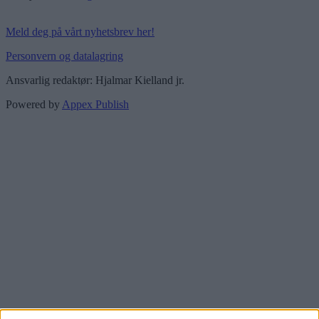
Meld deg på vårt nyhetsbrev her!
Personvern og datalagring
Ansvarlig redaktør: Hjalmar Kielland jr.
Powered by
Appex Publish