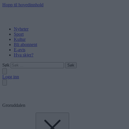
Hopp til hovedinnhold
Nyheter
Sport
Kultur
Bli abonnent
E-avis
Hva skjer?
Søk
Logg inn
Groruddalen