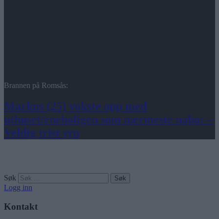
Brannen på Romsås:
Markus (25) vokste opp med
uthuset/eneboligen som nærmeste nabo: –
Veldig trist syn
Søk
Logg inn
Kontakt