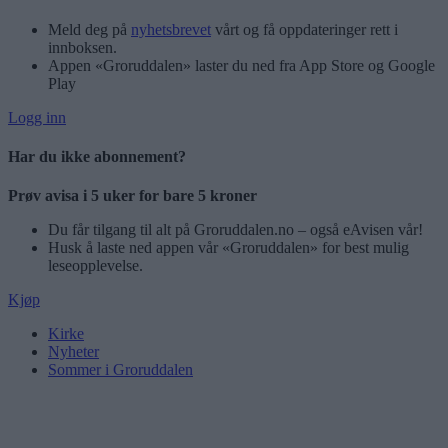
Meld deg på
nyhetsbrevet
vårt og få oppdateringer rett i
innboksen.
Appen «Groruddalen» laster du ned fra App Store og Google
Play
Logg inn
Har du ikke abonnement?
Prøv avisa i 5 uker for bare 5 kroner
Du får tilgang til alt på Groruddalen.no – også eAvisen vår!
Husk å laste ned appen vår «Groruddalen» for best mulig
leseopplevelse.
Kjøp
Kirke
Nyheter
Sommer i Groruddalen