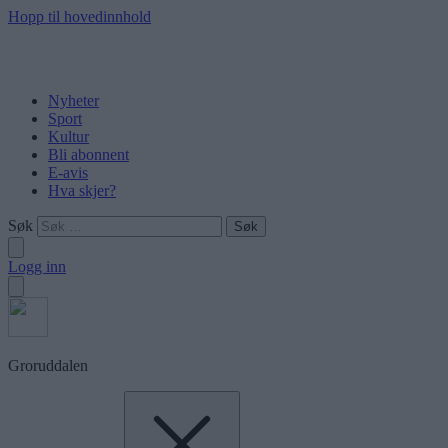
Hopp til hovedinnhold
Nyheter
Sport
Kultur
Bli abonnent
E-avis
Hva skjer?
Søk
Logg inn
Groruddalen