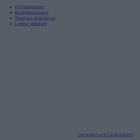
Privatannonser
Bedriftsannonser
Send inn gratulasjon
Ledige stillinger
Les som e-avis
Gå til arkivet