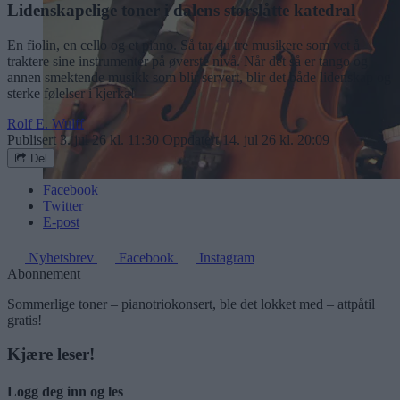
Lidenskapelige toner i dalens storslåtte katedral
En fiolin, en cello og et piano. Så tar du tre musikere som vet å
traktere sine instrumenter på øverste nivå. Når det så er tango og
annen smektende musikk som blir servert, blir det både lidenskap og
sterke følelser i kjerka!
Rolf E. Wulff
Publisert
3. jul 26 kl. 11:30
Oppdatert
14. jul 26 kl. 20:09
Del
Facebook
Twitter
E-post
Nyhetsbrev
Facebook
Instagram
Abonnement
Sommerlige toner – pianotriokonsert, ble det lokket med – attpåtil
gratis!
Kjære leser!
Logg deg inn og les