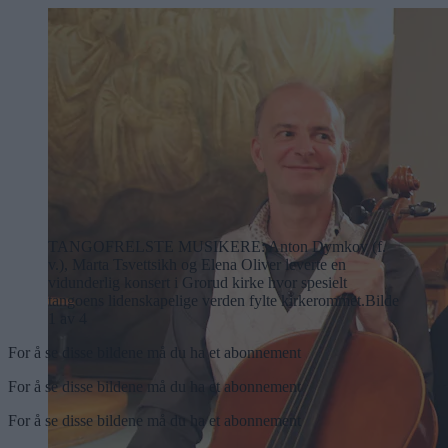
TANGOFRELSTE MUSIKERE: Anton Dymkov (f.
v.), Marta Tsvettsikh og Elena Oliver leverte en
vidunderlig konsert i Grorud kirke hvor spesielt
tangoens lidenskapelige verden fylte kirkerommet.
Bilde
1 av 4
For å se disse bildene må du ha et abonnement
For å se disse bildene må du ha et abonnement
For å se disse bildene må du ha et abonnement