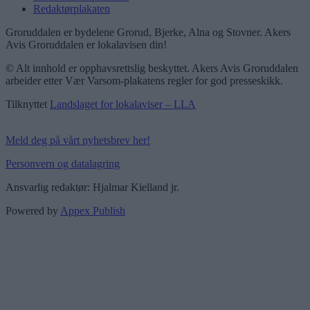
Redaktørplakaten
Groruddalen er bydelene Grorud, Bjerke, Alna og Stovner. Akers
Avis Groruddalen er lokalavisen din!
© Alt innhold er opphavsrettslig beskyttet. Akers Avis Groruddalen
arbeider etter Vær Varsom-plakatens regler for god presseskikk.
Tilknyttet
Landslaget for lokalaviser – LLA
Meld deg på vårt nyhetsbrev her!
Personvern og datalagring
Ansvarlig redaktør: Hjalmar Kielland jr.
Powered by
Appex Publish