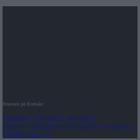
Brannen på Romsås:
Markus (25) vokste opp med
uthuset/eneboligen som nærmeste nabo: –
Veldig trist syn