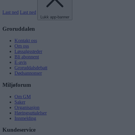
Last ned
Last ned
Lukk app-banner
Groruddalen
Kontakt oss
Om oss
Løssalgssteder
Bli abonnent
E-avis
Groruddalsdebatt
Dødsannonser
Miljøforum
Om GM
Saker
Organisasjon
Høringsuttalelser
Innmelding
Kundeservice