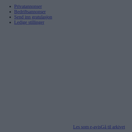
Privatannonser
Bedriftsannonser
Send inn gratulasjon
Ledige stillinger
Les som e-avis
Gå til arkivet