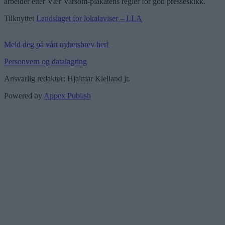
arbeider etter Vær Varsom-plakatens regler for god presseskikk.
Tilknyttet
Landslaget for lokalaviser – LLA
Meld deg på vårt nyhetsbrev her!
Personvern og datalagring
Ansvarlig redaktør: Hjalmar Kielland jr.
Powered by
Appex Publish