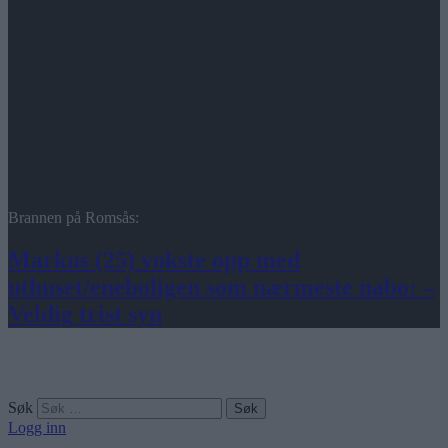
Brannen på Romsås:
Markus (25) vokste opp med
uthuset/eneboligen som nærmeste nabo: –
Veldig trist syn
Søk
Logg inn