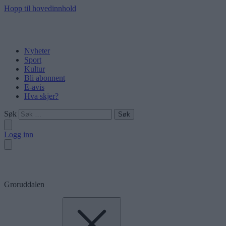
Hopp til hovedinnhold
Nyheter
Sport
Kultur
Bli abonnent
E-avis
Hva skjer?
Søk
Logg inn
Groruddalen