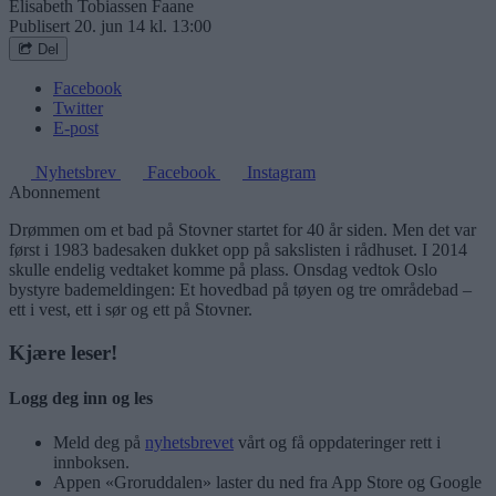
Elisabeth Tobiassen Faane
Publisert
20. jun 14 kl. 13:00
Del
Facebook
Twitter
E-post
Nyhetsbrev
Facebook
Instagram
Abonnement
Drømmen om et bad på Stovner startet for 40 år siden. Men det var
først i 1983 badesaken dukket opp på sakslisten i rådhuset. I 2014
skulle endelig vedtaket komme på plass. Onsdag vedtok Oslo
bystyre bademeldingen: Et hovedbad på tøyen og tre områdebad –
ett i vest, ett i sør og ett på Stovner.
Kjære leser!
Logg deg inn og les
Meld deg på
nyhetsbrevet
vårt og få oppdateringer rett i
innboksen.
Appen «Groruddalen» laster du ned fra App Store og Google