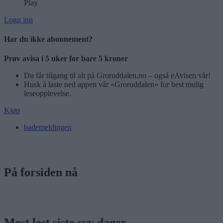
Play
Logg inn
Har du ikke abonnement?
Prøv avisa i 5 uker for bare 5 kroner
Du får tilgang til alt på Groruddalen.no – også eAvisen vår!
Husk å laste ned appen vår «Groruddalen» for best mulig
leseopplevelse.
Kjøp
bademeldingen
På forsiden nå
Mest lest siste syv dager