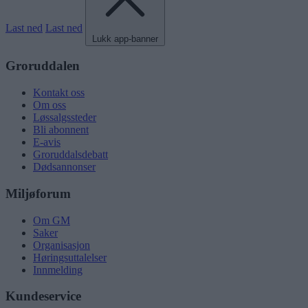
Last ned
Last ned
Lukk app-banner
Groruddalen
Kontakt oss
Om oss
Løssalgssteder
Bli abonnent
E-avis
Groruddalsdebatt
Dødsannonser
Miljøforum
Om GM
Saker
Organisasjon
Høringsuttalelser
Innmelding
Kundeservice