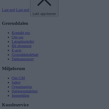
Last ned
Last ned
Lukk app-banner
Groruddalen
Kontakt oss
Om oss
Løssalgssteder
Bli abonnent
E-avis
Groruddalsdebatt
Dødsannonser
Miljøforum
Om GM
Saker
Organisasjon
Høringsuttalelser
Innmelding
Kundeservice