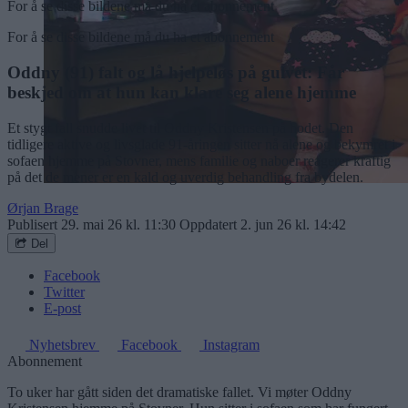
For å se disse bildene må du ha et abonnement
For å se disse bildene må du ha et abonnement
Oddny (91) falt og lå hjelpeløs på gulvet: Får
beskjed om at hun kan klare seg alene hjemme
Et stygt fall snudde livet til Oddny Kristensen på hodet. Den
tidligere aktive og livsglade 91-åringen sitter nå alene og bekymret i
sofaen hjemme på Stovner, mens familie og naboer reagerer kraftig
på det de mener er en kald og uverdig behandling fra bydelen.
Ørjan Brage
Publisert
29. mai 26 kl. 11:30
Oppdatert
2. jun 26 kl. 14:42
Del
Facebook
Twitter
E-post
Nyhetsbrev
Facebook
Instagram
Abonnement
To uker har gått siden det dramatiske fallet. Vi møter Oddny