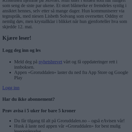
Kristensen hjemme på Stovner. Hun sitter i sofaen som har fungert
som seng de siste par ukene. Et stort blåmerke er fremdeles synlig i
ansiktet hennes, selv etter så mange dager. Hun kommuniserer via
tegnspråk, med niesen Lisbeth Solvang som oversetter. Oddny er
nemlig døv, men krystallklar i blikket når hun gjenforteller hva som
skjedde 12. mai.
Kjære leser!
Logg deg inn og les
Meld deg på
nyhetsbrevet
vårt og få oppdateringer rett i
innboksen.
Appen «Groruddalen» laster du ned fra App Store og Google
Play
Logg inn
Har du ikke abonnement?
Prøv avisa i 5 uker for bare 5 kroner
Du får tilgang til alt på Groruddalen.no – også eAvisen vår!
Husk å laste ned appen vår «Groruddalen» for best mulig
leseopplevelse.