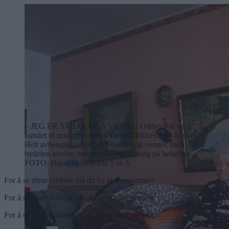
– JEG ER SÅ LEI AV Å VENTE: Oddny har vært
bundet til stua og sofaen i Tante Ulrikkes vei i to uker.
Helt avhengig av hjelp fra familie og venner, men
bydelen avviste behovet for opptrening på helsehus.
FOTO: Ørjan Brage
Bilde 1 av 6
For å se disse bildene må du ha et abonnement
For å se disse bildene må du ha et abonnement
For å se disse bildene må du ha et abonnement