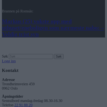
Brannen på Romsås:
Markus (25) vokste opp med
uthuset/eneboligen som nærmeste nabo: –
Veldig trist syn
Søk
Logg inn
Kontakt
Adresse
Trondheimsveien 459
0962 Oslo
Åpningstider
Sentralbord mandag-fredag 08.30-16.30
Telefon
22 91 88 20