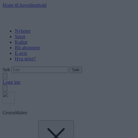
Hopp til hovedinnhold
Nyheter
Sport
Kultur
Bli abonnent
E-avis
Hva skjer?
Søk
Logg inn
Groruddalen