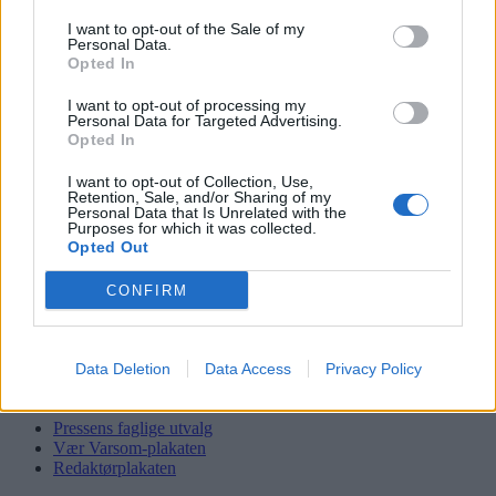
I want to opt-out of the Sale of my
Søk
Personal Data.
Logg inn
Opted In
Kontakt
I want to opt-out of processing my
Personal Data for Targeted Advertising.
Opted In
Adresse
Trondheimsveien 459
I want to opt-out of Collection, Use,
0962 Oslo
Retention, Sale, and/or Sharing of my
Personal Data that Is Unrelated with the
Åpningstider
Purposes for which it was collected.
Sentralbord mandag-fredag 08.30-16.30
Opted Out
Telefon
22 91 88 20
CONFIRM
Hjalmar Kielland jr.
Redaktør
Data Deletion
Data Access
Privacy Policy
Send e-post
22918830
Pressens faglige utvalg
Vær Varsom-plakaten
Redaktørplakaten