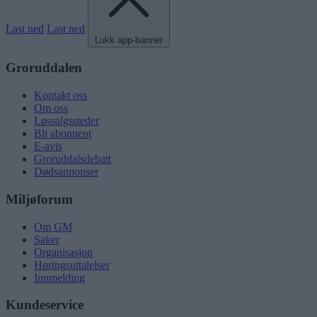
Last ned
Last ned
Lukk app-banner
Groruddalen
Kontakt oss
Om oss
Løssalgssteder
Bli abonnent
E-avis
Groruddalsdebatt
Dødsannonser
Miljøforum
Om GM
Saker
Organisasjon
Høringsuttalelser
Innmelding
Kundeservice