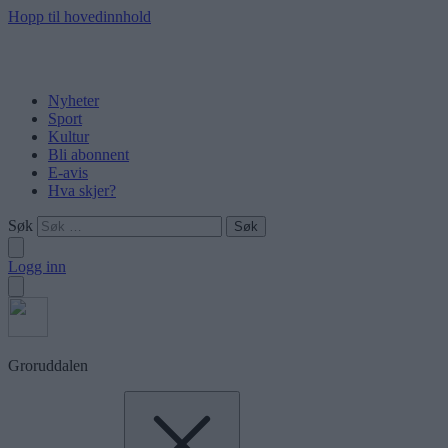
Hopp til hovedinnhold
Nyheter
Sport
Kultur
Bli abonnent
E-avis
Hva skjer?
Søk
Logg inn
Groruddalen