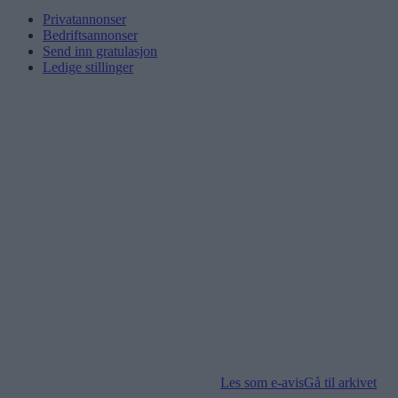
Privatannonser
Bedriftsannonser
Send inn gratulasjon
Ledige stillinger
Les som e-avis
Gå til arkivet