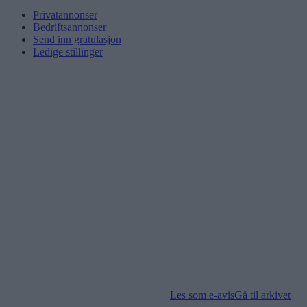
Privatannonser
Bedriftsannonser
Send inn gratulasjon
Ledige stillinger
Les som e-avis
Gå til arkivet