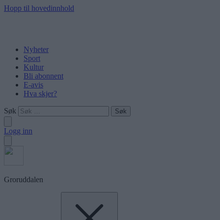
Hopp til hovedinnhold
Nyheter
Sport
Kultur
Bli abonnent
E-avis
Hva skjer?
Søk
Logg inn
Groruddalen