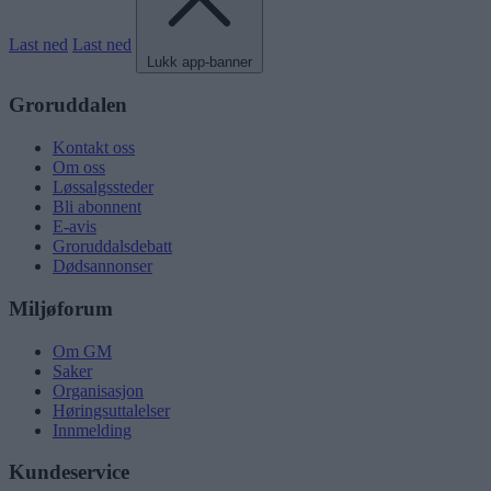
Last ned
Last ned
Lukk app-banner
Groruddalen
Kontakt oss
Om oss
Løssalgssteder
Bli abonnent
E-avis
Groruddalsdebatt
Dødsannonser
Miljøforum
Om GM
Saker
Organisasjon
Høringsuttalelser
Innmelding
Kundeservice