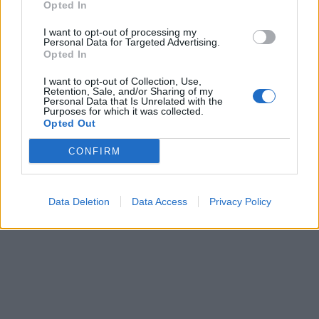
Opted In
I want to opt-out of processing my
Personal Data for Targeted Advertising.
Opted In
I want to opt-out of Collection, Use,
Retention, Sale, and/or Sharing of my
Bertel O. Steen: Nytt flaggskip på over
Personal Data that Is Unrelated with the
Purposes for which it was collected.
8000 kvadratmeter
Opted Out
CONFIRM
Abonnement
Data Deletion
Data Access
Privacy Policy