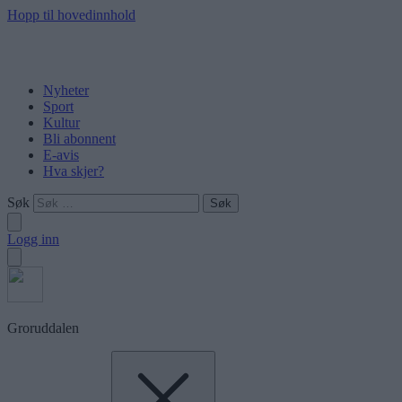
Hopp til hovedinnhold
Nyheter
Sport
Kultur
Bli abonnent
E-avis
Hva skjer?
Søk
Logg inn
Groruddalen