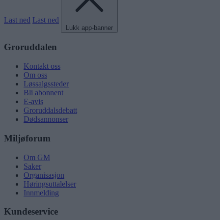
Last ned
Last ned
Lukk app-banner
Groruddalen
Kontakt oss
Om oss
Løssalgssteder
Bli abonnent
E-avis
Groruddalsdebatt
Dødsannonser
Miljøforum
Om GM
Saker
Organisasjon
Høringsuttalelser
Innmelding
Kundeservice