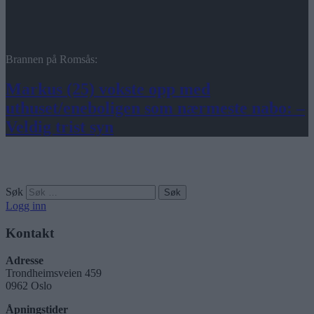
Brannen på Romsås:
Markus (25) vokste opp med
uthuset/eneboligen som nærmeste nabo: –
Veldig trist syn
Søk
Logg inn
Kontakt
Adresse
Trondheimsveien 459
0962 Oslo
Åpningstider