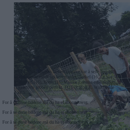
PÅ PLASS: Dagens hovedoppgave var å sette opp et
nettinggjerde rundt sukkerertbedet. Torkel (16, f.v.),
Mohamed (16), Yonis (16) Maaike Lahaise og Ilakshan
(19) utførte jobben perfekt.
FOTO: Rolf E. Wulff
Bilde
1 av 5
For å se disse bildene må du ha et abonnement
For å se disse bildene må du ha et abonnement
For å se disse bildene må du ha et abonnement