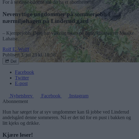
For å se disse bildene må du ha et abonnement
Nevenyttige ungdommer på sommerjobb i
nærmiljøhagen på Linderud gård
– Kjempejobb. Dere har virkelig teken på dette, konstaterer Maaike
Lahaise.
Rolf E. Wulff
Publisert
3. jul 23 kl. 18:58
Del
Facebook
Twitter
E-post
Nyhetsbrev
Facebook
Instagram
Abonnement
Hun har sørget for at syv ungdommer kan få jobbe ved Linderud
andelsgård denne sommeren. Nå er det tid for en pust i bakken og
litt kjeks og drikke.
Kjære leser!