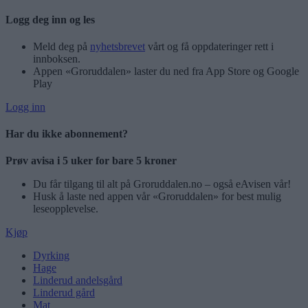
Logg deg inn og les
Meld deg på
nyhetsbrevet
vårt og få oppdateringer rett i
innboksen.
Appen «Groruddalen» laster du ned fra App Store og Google
Play
Logg inn
Har du ikke abonnement?
Prøv avisa i 5 uker for bare 5 kroner
Du får tilgang til alt på Groruddalen.no – også eAvisen vår!
Husk å laste ned appen vår «Groruddalen» for best mulig
leseopplevelse.
Kjøp
Dyrking
Hage
Linderud andelsgård
Linderud gård
Mat