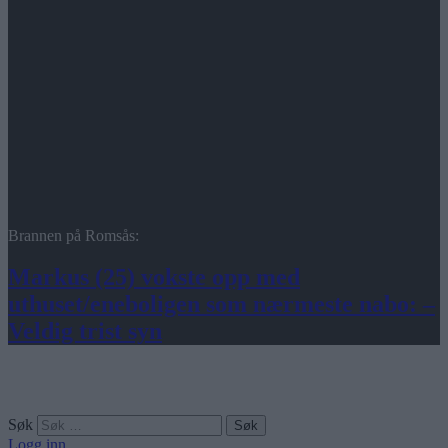
Brannen på Romsås:
Markus (25) vokste opp med
uthuset/eneboligen som nærmeste nabo: –
Veldig trist syn
Søk
Logg inn