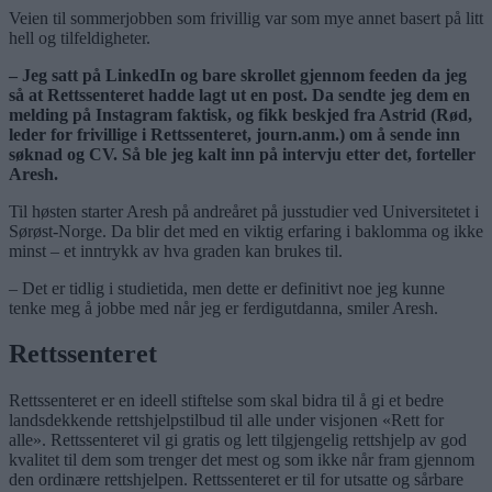
Veien til sommerjobben som frivillig var som mye annet basert på litt
hell og tilfeldigheter.
– Jeg satt på LinkedIn og bare skrollet gjennom feeden da jeg
så at Rettssenteret hadde lagt ut en post. Da sendte jeg dem en
melding på Instagram faktisk, og fikk beskjed fra Astrid (Rød,
leder for frivillige i Rettssenteret, journ.anm.) om å sende inn
søknad og CV. Så ble jeg kalt inn på intervju etter det, forteller
Aresh.
Til høsten starter Aresh på andreåret på jusstudier ved Universitetet i
Sørøst-Norge. Da blir det med en viktig erfaring i baklomma og ikke
minst – et inntrykk av hva graden kan brukes til.
– Det er tidlig i studietida, men dette er definitivt noe jeg kunne
tenke meg å jobbe med når jeg er ferdigutdanna, smiler Aresh.
Rettssenteret
Rettssenteret er en ideell stiftelse som skal bidra til å gi et bedre
landsdekkende rettshjelpstilbud til alle under visjonen «Rett for
alle». Rettssenteret vil gi gratis og lett tilgjengelig rettshjelp av god
kvalitet til dem som trenger det mest og som ikke når fram gjennom
den ordinære rettshjelpen. Rettssenteret er til for utsatte og sårbare