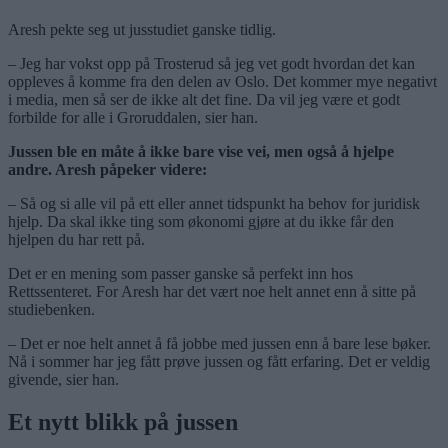
Aresh pekte seg ut jusstudiet ganske tidlig.
– Jeg har vokst opp på Trosterud så jeg vet godt hvordan det kan
oppleves å komme fra den delen av Oslo. Det kommer mye negativt
i media, men så ser de ikke alt det fine. Da vil jeg være et godt
forbilde for alle i Groruddalen, sier han.
Jussen ble en måte å ikke bare vise vei, men også å hjelpe
andre. Aresh påpeker videre:
– Så og si alle vil på ett eller annet tidspunkt ha behov for juridisk
hjelp. Da skal ikke ting som økonomi gjøre at du ikke får den
hjelpen du har rett på.
Det er en mening som passer ganske så perfekt inn hos
Rettssenteret. For Aresh har det vært noe helt annet enn å sitte på
studiebenken.
– Det er noe helt annet å få jobbe med jussen enn å bare lese bøker.
Nå i sommer har jeg fått prøve jussen og fått erfaring. Det er veldig
givende, sier han.
Et nytt blikk på jussen