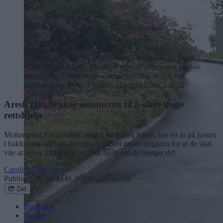
SOMMERJOBB MED MENING: Mohammad Faraz
Malik (AKA Aresh) tilbringer mye av sommeren på
Stovner for å møte unge voksne som har behov for
juridisk hjelp. Foto: Caroline Hammer
Bilde 2 av 2
Aresh (19) bruker sommeren til å sikre unge
rettshjelp
Mohammad Faraz Malik, som bare kalles Aresh, har ett år på jussen
i baklomma når han denne sommeren møter ungdom for at de skal
vite at det er mulig å få juridisk hjelp om de trenger det.
Caroline Hammer
Publisert
31. jul 22 kl. 07:00
Del
Facebook
Twitter