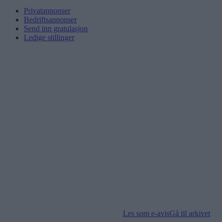
Privatannonser
Bedriftsannonser
Send inn gratulasjon
Ledige stillinger
Les som e-avis
Gå til arkivet