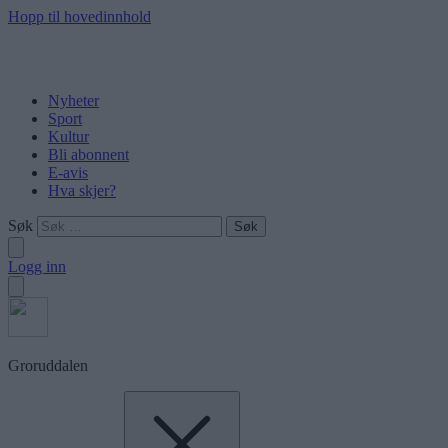
Hopp til hovedinnhold
Nyheter
Sport
Kultur
Bli abonnent
E-avis
Hva skjer?
Søk
Logg inn
Groruddalen