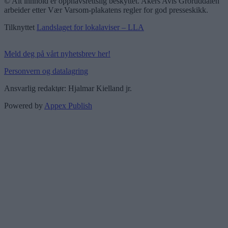
© Alt innhold er opphavsrettslig beskyttet. Akers Avis Groruddalen
arbeider etter Vær Varsom-plakatens regler for god presseskikk.
Tilknyttet
Landslaget for lokalaviser – LLA
Meld deg på vårt nyhetsbrev her!
Personvern og datalagring
Ansvarlig redaktør: Hjalmar Kielland jr.
Powered by
Appex Publish