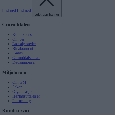
Last ned
Last ned
Lukk app-banner
Groruddalen
Kontakt oss
Om oss
Løssalgssteder
Bli abonnent
E-avis
Groruddalsdebatt
Dødsannonser
Miljøforum
Om GM
Saker
Organisasjon
Høringsuttalelser
Innmelding
Kundeservice