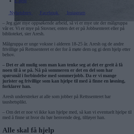
E-post
Nyhetsbrev
Facebook
Instagram
– Jeg gjør mye oppsøkende arbeid, så vi er mye ute der målgruppa
vår er. Vi er mye på Stovner, enten det er på Jobbsenteret eller på
biblioteket, sier Aresh.
Målgruppa er unge voksne i alderen 18-25 år. Aresh og de andre
frivillige på Rettssenteret er der for å møte dem og gi dem hjelp etter
behov.
– Det er alt mulig som man kan tenke seg at det er greit å få
noen til å se på. Nå på sommeren er det en del som har
spørsmål i forbindelse med sommerjobb. Da er vi mange
jurister og frivillige som kan hjelpe til med å finne en løsning,
forklarer han.
Aresh understreker at alle som jobber på Rettssenteret har
taushetsplikt.
– Om det er noe vi ikke kan hjelpe med, så kan vi eventuelt hjelpe til
med å finne ut hvor du bør henvende deg, tilføyer han.
Alle skal få hjelp