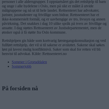
personer i alle aldersgrupper. I oppstartsåret gis det rettshjelp til barn
og unge i alle bydelene i Oslo, men på sikt er målet å utvide
målgruppene og nå ut til hele landet. Rettsenteret har advokater,
jurister, jusstudenter og frivillige som bidrar. Rettssenteret har et
ikke-kommersielt formål, og er uavhengige av tro, livssyn og annen
påvirkning. Det snakkes i dag 10 ulike språk på tvers av frivillige og
ansatte. I dag støttes Rettssenteret av Justisdepartementet, men de
ønsker også å få støtte fra Oslo kommune.
Rettshjelpen gis både som kortvarig førstegangskonsultasjon og ved
fullført rettshjelp, det vil si til sakene er avsluttet. Sakene skal søkes
løst på lavest mulig konfliktnivå. Saker som skal for retten vil bli
henvist til advokat. Kilde: Rettssenteret.no
Sommer i Groruddalen
Sommerjobb
På forsiden nå