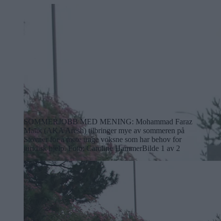
SOMMERJOBB MED MENING: Mohammad Faraz
Malik (AKA Aresh) tilbringer mye av sommeren på
Stovner for å møte unge voksne som har behov for
juridisk hjelp. Foto: Caroline Hammer
Bilde 1 av 2