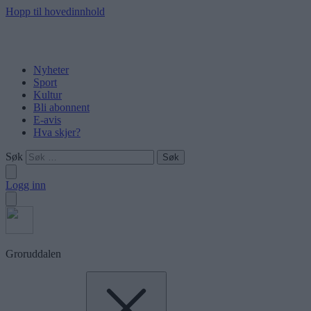
Hopp til hovedinnhold
Nyheter
Sport
Kultur
Bli abonnent
E-avis
Hva skjer?
Søk
Logg inn
Groruddalen