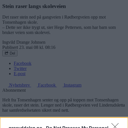
Stein raser langs skoleveien
Det raser stein ned på gangveien i Rødbergveien opp mot
Tonsenhagen skole.
– Dette ser ikke trygt ut, sier Hege Pettersen, som har barn som
bruker veien som skolevei.
Ingvild Drange Johnsen
Publisert
23. mai 08 kl. 08:16
Del
Facebook
Twitter
E-post
Nyhetsbrev
Facebook
Instagram
Abonnement
Helt fra Tonsenhagen senter og opp på toppen mot Tonsenhagen
skole, raser det stein. Lenger ned i Rødbergveien ved Linderudsletta
har samferdselsetaten sikret med nett.
Kjære leser!