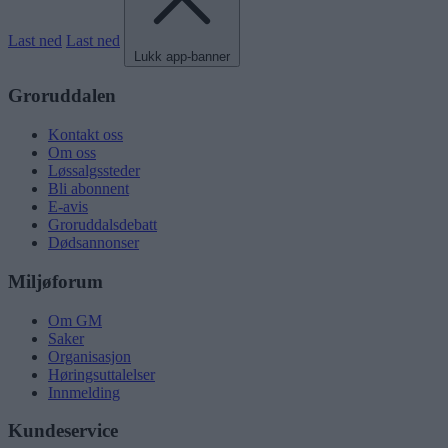
Last ned
Last ned
Lukk app-banner
Groruddalen
Kontakt oss
Om oss
Løssalgssteder
Bli abonnent
E-avis
Groruddalsdebatt
Dødsannonser
Miljøforum
Om GM
Saker
Organisasjon
Høringsuttalelser
Innmelding
Kundeservice