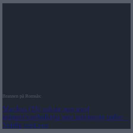
Brannen på Romsås:
Markus (25) vokste opp med
uthuset/eneboligen som nærmeste nabo: –
Veldig trist syn