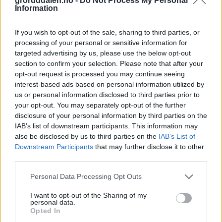
groruddalen.no -
Do Not Process My Personal
Information
Logg deg inn og les
Meld deg på
nyhetsbrevet
vårt og få oppdateringer rett i
If you wish to opt-out of the sale, sharing to third parties, or
innboksen.
processing of your personal or sensitive information for
Appen «Groruddalen» laster du ned fra App Store og Google
targeted advertising by us, please use the below opt-out
Play
section to confirm your selection. Please note that after your
Logg inn
opt-out request is processed you may continue seeing
interest-based ads based on personal information utilized by
Har du ikke abonnement?
us or personal information disclosed to third parties prior to
your opt-out. You may separately opt-out of the further
Prøv avisa i 5 uker for bare 5 kroner
disclosure of your personal information by third parties on the
IAB’s list of downstream participants. This information may
Du får tilgang til alt på Groruddalen.no – også eAvisen vår!
also be disclosed by us to third parties on the
IAB’s List of
Husk å laste ned appen vår «Groruddalen» for best mulig
leseopplevelse.
Downstream Participants
that may further disclose it to other
third parties.
Kjøp
Personal Data Processing Opt Outs
Nyheter
I want to opt-out of the Sharing of my
personal data.
Opted In