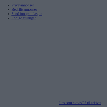
Privatannonser
Bedriftsannonser
Send inn gratulasjon
Ledige stillinger
Les som e-avis
Gå til arkivet