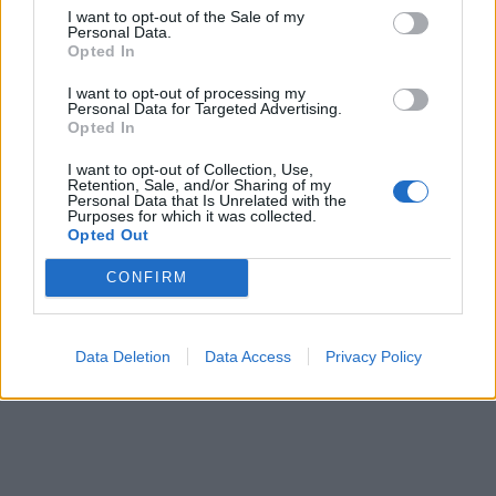
På forsiden nå
I want to opt-out of the Sale of my
Personal Data.
Opted In
I want to opt-out of processing my
Personal Data for Targeted Advertising.
Mest lest siste syv dager
Opted In
I want to opt-out of Collection, Use,
Retention, Sale, and/or Sharing of my
Personal Data that Is Unrelated with the
Purposes for which it was collected.
Opted Out
CONFIRM
Data Deletion
Data Access
Privacy Policy